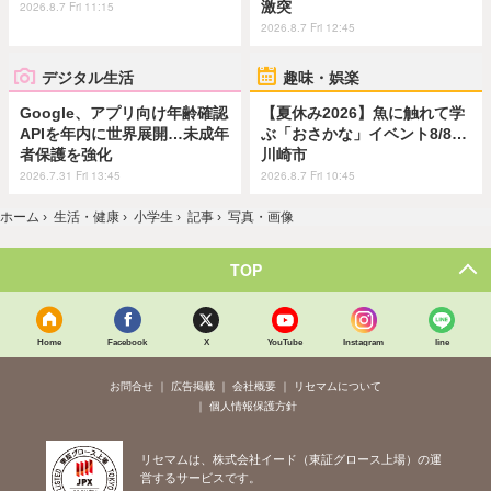
激突
2026.8.7 Fri 11:15
2026.8.7 Fri 12:45
デジタル生活
趣味・娯楽
Google、アプリ向け年齢確認
【夏休み2026】魚に触れて学
APIを年内に世界展開…未成年
ぶ「おさかな」イベント8/8…
者保護を強化
川崎市
2026.7.31 Fri 13:45
2026.8.7 Fri 10:45
ホーム
›
生活・健康
›
小学生
›
記事
›
写真・画像
TOP
Home
Facebook
X
YouTube
Instagram
line
お問合せ
広告掲載
会社概要
リセマムについて
個人情報保護方針
リセマムは、株式会社イード（東証グロース上場）の運
営するサービスです。