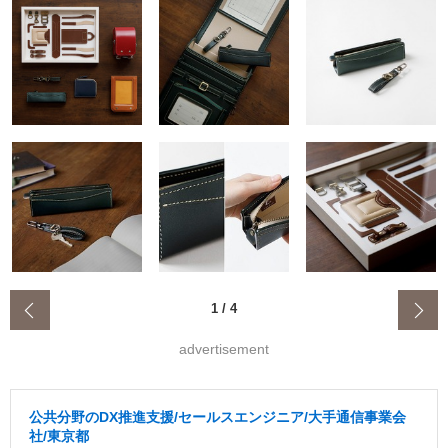
‹
1
/
4
advertisement
公共分野のDX推進支援/セールスエンジニア/大手通信事業会
社/東京都