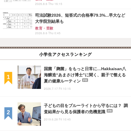
2026.8.6 Thu 16:15
司法試験2026、短答式の合格率79.3%...早大など
大学院別結果も
教育・受験
2026.8.6 Thu 0:45
小学生アクセスランキング
国菌「麹菌」をもっと日常に…Hakkaisan八
海醸造“あまさけ博士”に聞く、親子で整える
夏の健康ルーティン
PR
2026.7.17 Fri 10:15
子どもの目をブルーライトから守るには？ 調
査結果から見る保護者の危機意識
PR
2019.6.28 Fri 10:45