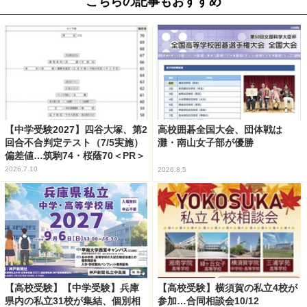
こちらの記事もおすすめ
【中学受験2027】四谷大塚、第2
高校囲碁全国大会、団体戦は
回合不合判定テスト（7/5実施）
灘・南山女子部が優勝
偏差値…筑駒74・桜蔭70＜PR＞
2026.7.10
2026.8.5
【高校受験】【中学受験】兵庫
【高校受験】横須賀の私立4校が
県内の私立31校が集結、個別相
参加…合同相談会10/12