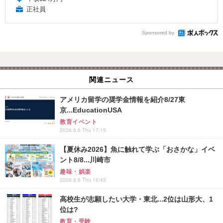
正社員
Sponsored by
関連ニュース
アメリカ留学の奨学金情報を紹介8/27東
京...EducationUSA
教育イベント
2026.8.6 Thu 17:15
【夏休み2026】魚に触れて学ぶ「おさかな」イベ
ント8/8...川崎市
趣味・娯楽
2026.8.6 Thu 16:45
高校生が志願したい大学・東北...2位は山形大、1
位は?
教育・受験