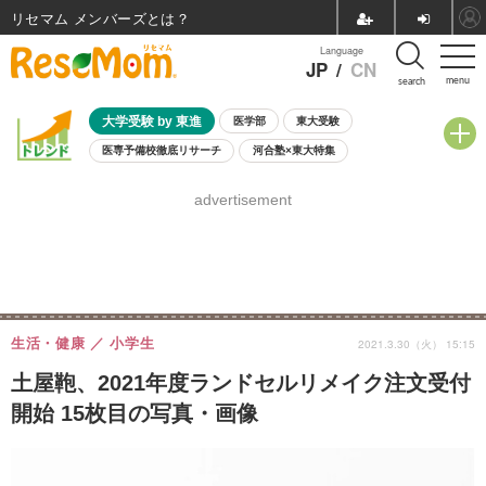
リセマム メンバーズ
Language
JP
/
CN
menu
search
大学受験 by 東進
医学部
東大受験
医専予備校徹底リサーチ
河合塾×東大特集
親子で考える大学選び
高校受験
中学受験
小学校受験
advertisement
共通テスト
夏休み
8月開催学校説明会・相談会
8月開催イベント・WS
全国公立高校 過去問
人気記事
自由研究教材（小学生向け）
自由研究教材（中学生向け）
ランキング
生活・健康
小学生
2021.3.30（火） 15:15
土屋鞄、2021年度ランドセルリメイク注文受付
開始 15枚目の写真・画像