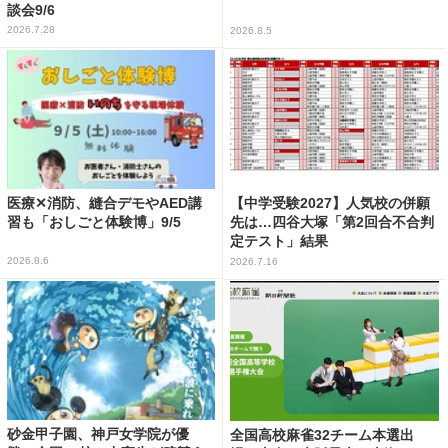
談会9/6
2026.7.28
2026.8.5
医療✕消防、縫合デモやAED講
【中学受験2027】人気校の併願
習も「おしごと体験博」9/5
先は…四谷大塚「第2回合不合判
定テスト」結果
2026.8.6
2026.7.16
砂金甲子園、神戸女学院が優
全国高校麻雀32チーム本選出