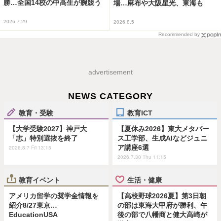
勝…全国14校の中高生が腕競う
場…麻布や大阪星光、東海も
2026.7.29
2026.8.5
Recommended by
advertisement
NEWS CATEGORY
教育・受験
教育ICT
【大学受験2027】神戸大
【夏休み2026】東大メタバー
「志」特別選抜を終了
ス工学部、生成AIなどジュニ
ア講座6選
2026.8.7 Fri 13:15
2026.7.30 Thu 11:15
教育イベント
生活・健康
アメリカ留学の奨学金情報を
【高校野球2026夏】第3日朝
紹介8/27東京…
の部は東海大甲府が勝利、午
EducationUSA
後の部で八幡商と健大高崎が