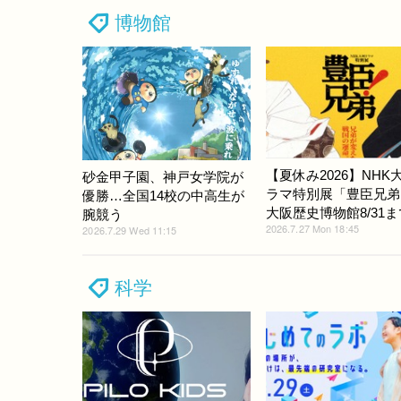
博物館
【夏休み2026】NHK
砂金甲子園、神戸女学院が
ラマ特別展「豊臣兄弟
優勝…全国14校の中高生が
大阪歴史博物館8/31ま
腕競う
2026.7.27 Mon 18:45
2026.7.29 Wed 11:15
科学