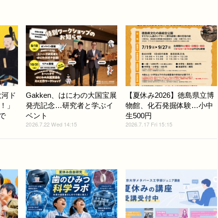
大河ド
Gakken、はにわの大国宝展
【夏休み2026】徳島県立博
！」
発売記念…研究者と学ぶイ
物館、化石発掘体験…小中
で
ベント
生500円
2026.7.22 Wed 14:15
2026.7.17 Fri 15:15