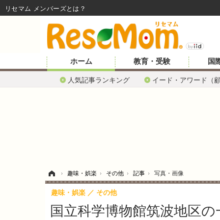
リセマム メンバーズ
ホーム
教育・受験
国
人気記事ランキング
イード・アワード（
ホーム
›
趣味・娯楽
›
その他
›
記事
›
写真・画像
趣味・娯楽
その他
国立科学博物館筑波地区の一