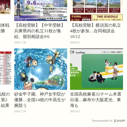
団体戦
【高校受験】【中学受験】
【高校受験】横須賀の私立
優勝
兵庫県内の私立31校が集
4校が参加…合同相談会
結、個別相談会9/6
10/12
2026.7.28
2026.8.5
気校の
砂金甲子園、神戸女学院が
全国高校麻雀32チーム本選
第2
優勝…全国14校の中高生が
出場…麻布や大阪星光、東
」結果
腕競う
海も
2026.7.29
2026.8.5
Recommended by