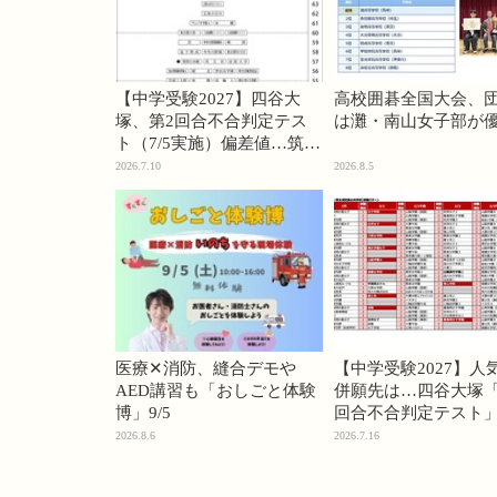
【中学受験2027】四谷大
高校囲碁全国大会、
塚、第2回合不合判定テス
は灘・南山女子部が
ト（7/5実施）偏差値…筑駒
74・桜蔭70＜PR＞
2026.7.10
2026.8.5
医療✕消防、縫合デモや
【中学受験2027】人
AED講習も「おしごと体験
併願先は…四谷大塚「
博」9/5
回合不合判定テスト
2026.8.6
2026.7.16