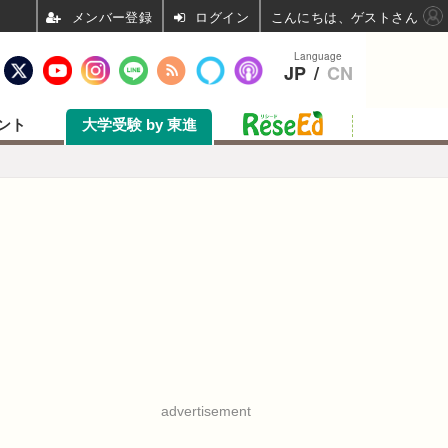
ログイン
こんにちは、ゲストさん
Language
JP
/
CN
ント
大学受験 by 東進
advertisement