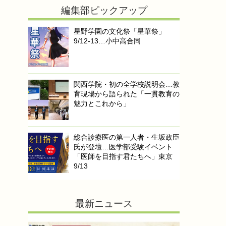
編集部ピックアップ
星野学園の文化祭「星華祭」
9/12-13…小中高合同
関西学院・初の全学校説明会…教
育現場から語られた「一貫教育の
魅力とこれから」
総合診療医の第一人者・生坂政臣
氏が登壇…医学部受験イベント
「医師を目指す君たちへ」東京
9/13
最新ニュース