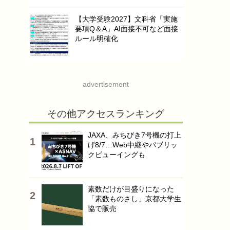
【大学受験2027】文科省「実施
要項Q＆A」AI面接不可など面接
ルール明確化
advertisement
その他アクセスランキング
JAXA、みちびき7号機の打上
げ8/7…Web中継やパブリッ
クビューイングも
素数だけが目盛りになった
「素数ものさし」京都大学生
協で販売