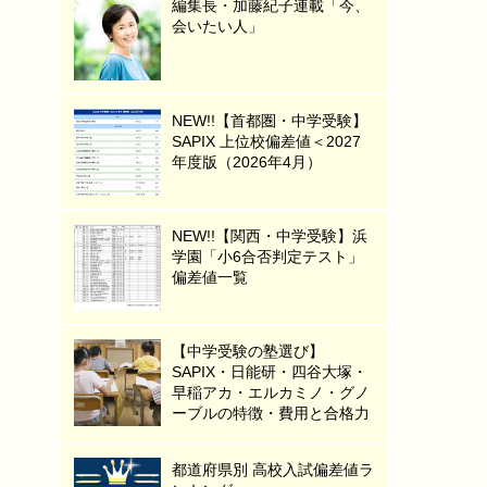
編集長・加藤紀子連載「今、
会いたい人」
NEW!!【首都圏・中学受験】
SAPIX 上位校偏差値＜2027
年度版（2026年4月）
NEW!!【関西・中学受験】浜
学園「小6合否判定テスト」
偏差値一覧
【中学受験の塾選び】
SAPIX・日能研・四谷大塚・
早稲アカ・エルカミノ・グノ
ーブルの特徴・費用と合格力
都道府県別 高校入試偏差値ラ