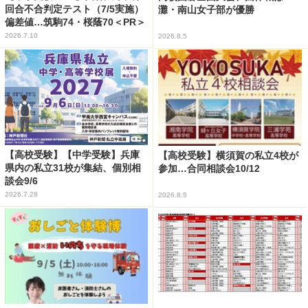
回合不合判定テスト（7/5実施）
灘・南山女子部が優勝
偏差値…筑駒74・桜蔭70＜PR＞
2026.7.10
2026.8.5
【高校受験】【中学受験】兵庫
【高校受験】横須賀の私立4校が
県内の私立31校が集結、個別相
参加…合同相談会10/12
談会9/6
2026.7.28
2026.8.5