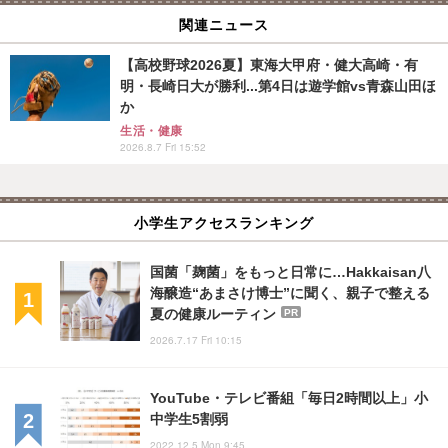
関連ニュース
【高校野球2026夏】東海大甲府・健大高崎・有
明・長崎日大が勝利...第4日は遊学館vs青森山田ほ
か
生活・健康
2026.8.7 Fri 15:52
小学生アクセスランキング
国菌「麹菌」をもっと日常に…Hakkaisan八
海醸造“あまさけ博士”に聞く、親子で整える
夏の健康ルーティン
PR
2026.7.17 Fri 10:15
YouTube・テレビ番組「毎日2時間以上」小
中学生5割弱
2022.12.5 Mon 9:45