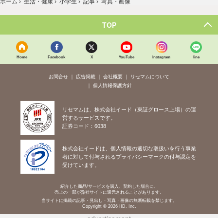
ホーム
›
生活・健康
›
小学生
›
記事
›
写真・画像
TOP
Home
Facebook
X
YouTube
Instagram
line
お問合せ
広告掲載
会社概要
リセマムについて
個人情報保護方針
リセマムは、株式会社イード（東証グロース上場）の運
営するサービスです。
証券コード：6038
株式会社イードは、個人情報の適切な取扱いを行う事業
者に対して付与されるプライバシーマークの付与認定を
受けています。
紹介した商品/サービスを購入、契約した場合に、
売上の一部が弊社サイトに還元されることがあります。
当サイトに掲載の記事・見出し・写真・画像の無断転載を禁じます。
Copyright © 2026 IID, Inc.