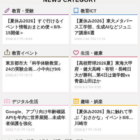
NEWS CATEGORY
教育・受験
教育ICT
【夏休み2026】すぐ行けるイ
【夏休み2026】東大メタバー
ベント情報おまとめ便＜8/9-
ス工学部、生成AIなどジュニ
15開催＞
ア講座6選
2026.8.7 Fri 19:45
2026.7.30 Thu 11:15
教育イベント
生活・健康
東京都市大「科学体験教室」
【高校野球2026夏】東海大甲
24の実験企画…小中向け9/6
府・健大高崎・有明・長崎日
大が勝利…第4日は遊学館vs
2026.8.7 Fri 18:15
青森山田ほか
2026.8.8 Sat 9:52
デジタル生活
趣味・娯楽
Google、アプリ向け年齢確認
【夏休み2026】魚に触れて学
APIを年内に世界展開…未成年
ぶ「おさかな」イベント8/8…
者保護を強化
川崎市
2026.7.31 Fri 13:45
2026.8.7 Fri 10:45