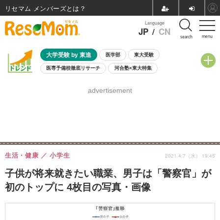
リセマム メンバーズ
Language
JP
/
CN
menu
search
大学受験 by 東進
医学部
東大受験
医専予備校徹底リサーチ
河合塾×東大特集
親子で考える大学選び
高校受験
中学受験
小学校受験
advertisement
共通テスト
夏休み
8月開催学校説明会・相談会
8月開催イベント・WS
全国公立高校 過去問
人気記事
自由研究教材（小学生向け）
自由研究教材（中学生向け）
ランキング
生活・健康
小学生
2021.4.7（水） 19:45
子供が将来就きたい職業、男子は「警察官」が
初のトップに 4枚目の写真・画像