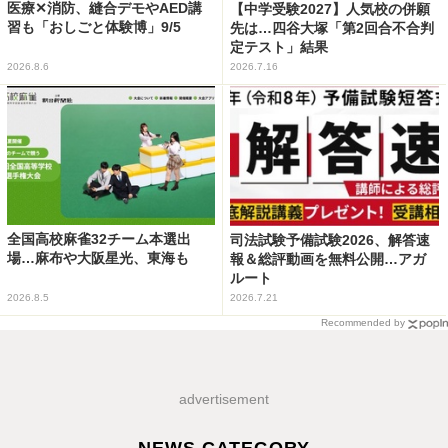
医療✕消防、縫合デモやAED講
【中学受験2027】人気校の併願
習も「おしごと体験博」9/5
先は…四谷大塚「第2回合不合判
定テスト」結果
2026.8.6
2026.7.16
全国高校麻雀32チーム本選出
司法試験予備試験2026、解答速
場…麻布や大阪星光、東海も
報＆総評動画を無料公開…アガ
ルート
2026.8.5
2026.7.21
Recommended by
advertisement