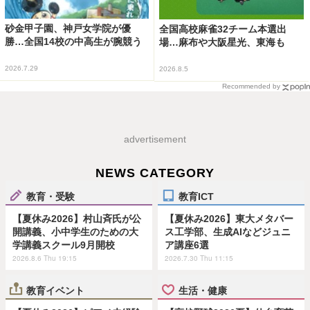
砂金甲子園、神戸女学院が優
全国高校麻雀32チーム本選出
勝…全国14校の中高生が腕競う
場…麻布や大阪星光、東海も
2026.7.29
2026.8.5
Recommended by
advertisement
NEWS CATEGORY
教育・受験
教育ICT
【夏休み2026】村山斉氏が公
【夏休み2026】東大メタバー
開講義、小中学生のための大
ス工学部、生成AIなどジュニ
学講義スクール9月開校
ア講座6選
2026.8.6 Thu 19:15
2026.7.30 Thu 11:15
教育イベント
生活・健康