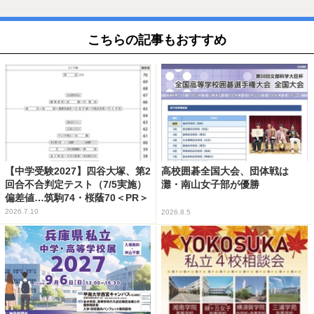
こちらの記事もおすすめ
【中学受験2027】四谷大塚、第2
高校囲碁全国大会、団体戦は
回合不合判定テスト（7/5実施）
灘・南山女子部が優勝
偏差値…筑駒74・桜蔭70＜PR＞
2026.7.10
2026.8.5