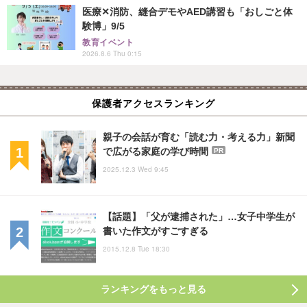
医療✕消防、縫合デモやAED講習も「おしごと体
験博」9/5
教育イベント
2026.8.6 Thu 0:15
保護者アクセスランキング
親子の会話が育む「読む力・考える力」新聞
で広がる家庭の学び時間
PR
2025.12.3 Wed 9:45
【話題】「父が逮捕された」…女子中学生が
書いた作文がすごすぎる
2015.12.8 Tue 18:30
ランキングをもっと見る