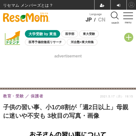
リセマム メンバーズ
Language
JP
/
CN
menu
search
大学受験 by 東進
医学部
東大受験
医専予備校徹底リサーチ
河合塾×東大特集
親子で考える大学選び
高校受験
中学受験
小学校受験
advertisement
共通テスト
夏休み
8月開催学校説明会・相談会
8月開催イベント・WS
全国公立高校 過去問
人気記事
自由研究教材（小学生向け）
自由研究教材（中学生向け）
ランキング
教育・受験
保護者
2021.5.17（月） 19:15
子供の習い事、小1の8割が「週2日以上」母親
に迷いや不安も 3枚目の写真・画像