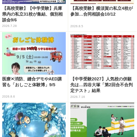
【高校受験】【中学受験】兵庫
【高校受験】横須賀の私立4校が
県内の私立31校が集結、個別相
参加…合同相談会10/12
談会9/6
2026.7.28
2026.8.5
医療✕消防、縫合デモやAED講
【中学受験2027】人気校の併願
習も「おしごと体験博」9/5
先は…四谷大塚「第2回合不合判
定テスト」結果
2026.8.6
2026.7.16