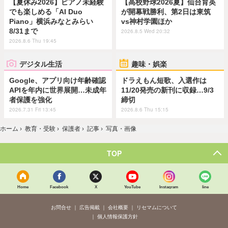
【夏休み2026】ピアノ未経験
【高校野球2026夏】仙台育英
でも楽しめる「AI Duo
が開幕戦勝利、第2日は東筑
Piano」横浜みなとみらい
vs神村学園ほか
8/31まで
2026.8.5 Wed 20:32
2026.8.6 Thu 19:45
デジタル生活
趣味・娯楽
Google、アプリ向け年齢確認
ドラえもん短歌、入選作は
APIを年内に世界展開…未成年
11/20発売の新刊に収録…9/3
者保護を強化
締切
2026.7.31 Fri 13:45
2026.8.6 Thu 15:15
ホーム
›
教育・受験
›
保護者
›
記事
›
写真・画像
TOP
Home
Facebook
X
YouTube
Instagram
line
お問合せ
広告掲載
会社概要
リセマムについて
個人情報保護方針