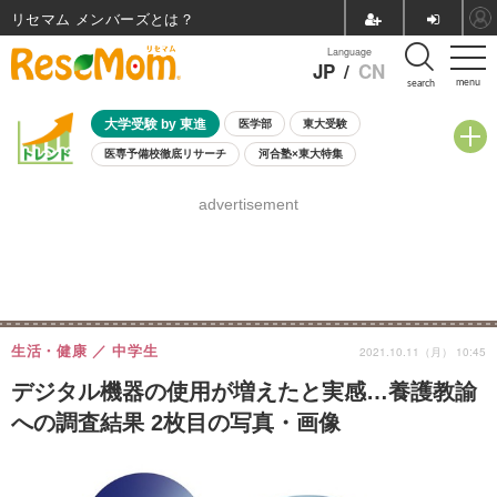
リセマム メンバーズ
Language
JP
/
CN
menu
search
大学受験 by 東進
医学部
東大受験
医専予備校徹底リサーチ
河合塾×東大特集
親子で考える大学選び
高校受験
中学受験
小学校受験
advertisement
共通テスト
夏休み
8月開催学校説明会・相談会
8月開催イベント・WS
全国公立高校 過去問
人気記事
自由研究教材（小学生向け）
自由研究教材（中学生向け）
ランキング
生活・健康
中学生
2021.10.11（月） 10:45
デジタル機器の使用が増えたと実感…養護教諭
への調査結果 2枚目の写真・画像