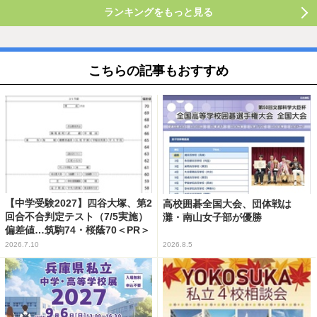
ランキングをもっと見る
こちらの記事もおすすめ
【中学受験2027】四谷大塚、第2
高校囲碁全国大会、団体戦は
回合不合判定テスト（7/5実施）
灘・南山女子部が優勝
偏差値…筑駒74・桜蔭70＜PR＞
2026.7.10
2026.8.5