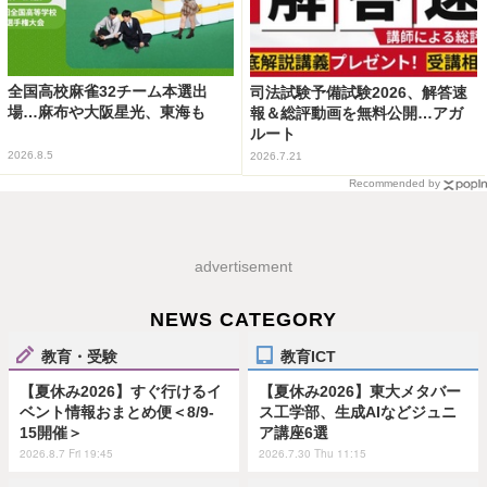
全国高校麻雀32チーム本選出
司法試験予備試験2026、解答速
場…麻布や大阪星光、東海も
報＆総評動画を無料公開…アガ
ルート
2026.8.5
2026.7.21
Recommended by
advertisement
NEWS CATEGORY
教育・受験
教育ICT
【夏休み2026】すぐ行けるイ
【夏休み2026】東大メタバー
ベント情報おまとめ便＜8/9-
ス工学部、生成AIなどジュニ
15開催＞
ア講座6選
2026.8.7 Fri 19:45
2026.7.30 Thu 11:15