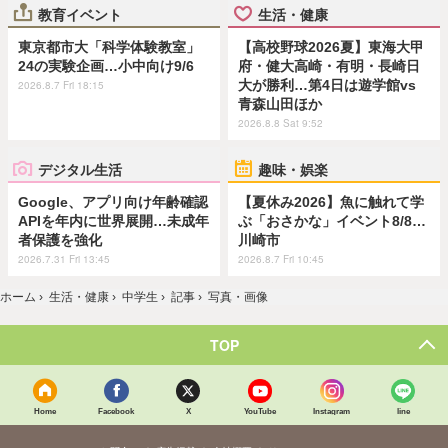
教育イベント
生活・健康
東京都市大「科学体験教室」
【高校野球2026夏】東海大甲
24の実験企画…小中向け9/6
府・健大高崎・有明・長崎日
大が勝利…第4日は遊学館vs
2026.8.7 Fri 18:15
青森山田ほか
2026.8.8 Sat 9:52
デジタル生活
趣味・娯楽
Google、アプリ向け年齢確認
【夏休み2026】魚に触れて学
APIを年内に世界展開…未成年
ぶ「おさかな」イベント8/8…
者保護を強化
川崎市
2026.7.31 Fri 13:45
2026.8.7 Fri 10:45
ホーム
›
生活・健康
›
中学生
›
記事
›
写真・画像
TOP
Home
Facebook
X
YouTube
Instagram
line