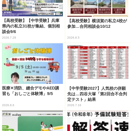
【高校受験】【中学受験】兵庫
【高校受験】横須賀の私立4校が
県内の私立31校が集結、個別相
参加…合同相談会10/12
談会9/6
2026.7.28
2026.8.5
医療✕消防、縫合デモやAED講
【中学受験2027】人気校の併願
習も「おしごと体験博」9/5
先は…四谷大塚「第2回合不合判
定テスト」結果
2026.8.6
2026.7.16