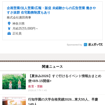
企画営業/法人営業/広報・販促 未経験からの広告営業 働きや
すさ抜群 在宅勤務制度もあり
株式会社廣田商事
神奈川県
月給25万5,000円～
正社員
Sponsored by
関連ニュース
【夏休み2026】すぐ行けるイベント情報おまとめ
便<8/9-15開催>
教育・受験
2026.8.7 Fri 1:45
行知学園の大学合格実績2026...東大55人、早慶
149人