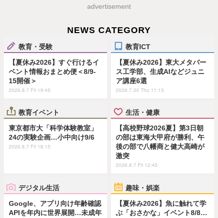
advertisement
NEWS CATEGORY
教育・受験
教育ICT
【夏休み2026】すぐ行けるイ
【夏休み2026】東大メタバー
ベント情報おまとめ便＜8/9-
ス工学部、生成AIなどジュニ
15開催＞
ア講座6選
2026.8.7 Fri 19:45
2026.7.30 Thu 11:15
教育イベント
生活・健康
東京都市大「科学体験教室」
【高校野球2026夏】第3日朝
24の実験企画…小中向け9/6
の部は東海大甲府が勝利、午
後の部で八幡商と健大高崎が
2026.8.7 Fri 18:15
激突
2026.8.7 Fri 12:45
デジタル生活
趣味・娯楽
Google、アプリ向け年齢確認
【夏休み2026】魚に触れて学
APIを年内に世界展開…未成年
ぶ「おさかな」イベント8/8…