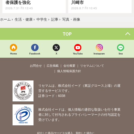
者保護を強化
川崎市
2026.7.31 Fri 13:45
2026.8.7 Fri 10:45
ホーム
›
生活・健康
›
中学生
›
記事
›
写真・画像
TOP
Home
Facebook
X
YouTube
Instagram
line
お問合せ
広告掲載
会社概要
リセマムについて
個人情報保護方針
リセマムは、株式会社イード（東証グロース上場）の運
営するサービスです。
証券コード：6038
株式会社イードは、個人情報の適切な取扱いを行う事業
者に対して付与されるプライバシーマークの付与認定を
受けています。
紹介した商品/サービスを購入、契約した場合に、