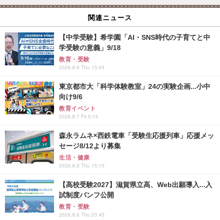
関連ニュース
【中学受験】希学園「AI・SNS時代の子育てと中
学受験の意義」9/18
教育・受験
2026.8.6 Thu 15:45
東京都市大「科学体験教室」24の実験企画...小中
向け9/6
教育イベント
2026.8.7 Fri 0:15
森永ラムネ×西鉄電車「受験生応援列車」応援メッ
セージ8/12より募集
生活・健康
2026.8.6 Thu 15:15
【高校受験2027】滋賀県立高、Web出願導入...入
試制度パンフ公開
教育・受験
2026.8.6 Thu 20:45