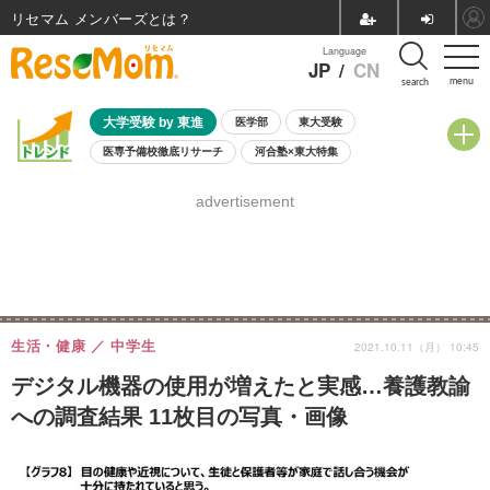
リセマム メンバーズ
Language
JP
/
CN
menu
search
大学受験 by 東進
医学部
東大受験
医専予備校徹底リサーチ
河合塾×東大特集
親子で考える大学選び
高校受験
中学受験
小学校受験
advertisement
共通テスト
夏休み
8月開催学校説明会・相談会
8月開催イベント・WS
全国公立高校 過去問
人気記事
自由研究教材（小学生向け）
自由研究教材（中学生向け）
ランキング
生活・健康
中学生
2021.10.11（月） 10:45
デジタル機器の使用が増えたと実感…養護教諭
への調査結果 11枚目の写真・画像