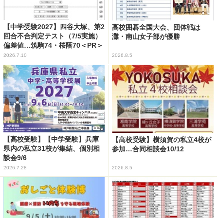
【中学受験2027】四谷大塚、第2
高校囲碁全国大会、団体戦は
回合不合判定テスト（7/5実施）
灘・南山女子部が優勝
偏差値…筑駒74・桜蔭70＜PR＞
2026.7.10
2026.8.5
【高校受験】【中学受験】兵庫
【高校受験】横須賀の私立4校が
県内の私立31校が集結、個別相
参加…合同相談会10/12
談会9/6
2026.7.28
2026.8.5