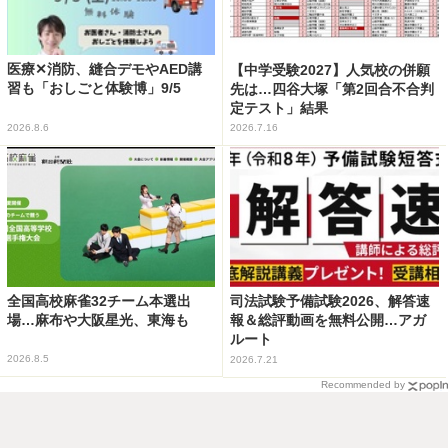
医療✕消防、縫合デモやAED講
【中学受験2027】人気校の併願
習も「おしごと体験博」9/5
先は…四谷大塚「第2回合不合判
定テスト」結果
2026.8.6
2026.7.16
全国高校麻雀32チーム本選出
司法試験予備試験2026、解答速
場…麻布や大阪星光、東海も
報＆総評動画を無料公開…アガ
ルート
2026.8.5
2026.7.21
Recommended by