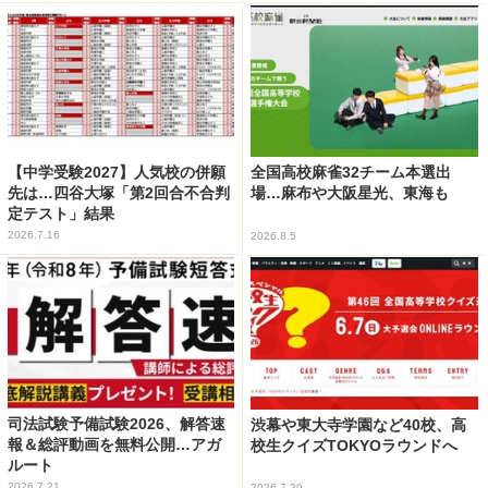
【中学受験2027】人気校の併願
全国高校麻雀32チーム本選出
先は…四谷大塚「第2回合不合判
場…麻布や大阪星光、東海も
定テスト」結果
2026.7.16
2026.8.5
司法試験予備試験2026、解答速
渋幕や東大寺学園など40校、高
報＆総評動画を無料公開…アガ
校生クイズTOKYOラウンドへ
ルート
2026.7.21
2026.7.29