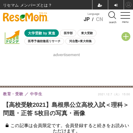
リセマム メンバーズ
Language
JP
/
CN
menu
search
大学受験 by 東進
医学部
東大受験
医専予備校徹底リサーチ
河合塾×東大特集
親子で考える大学選び
高校受験
中学受験
小学校受験
advertisement
共通テスト
夏休み
8月開催学校説明会・相談会
8月開催イベント・WS
全国公立高校 過去問
人気記事
自由研究教材（小学生向け）
自由研究教材（中学生向け）
ランキング
教育・受験
中学生
2021.12.7（火） 15:00
【高校受験2021】島根県公立高校入試＜理科＞
問題・正答 5枚目の写真・画像
この記事は会員限定です。会員登録すると続きをお読みい
ただけます。