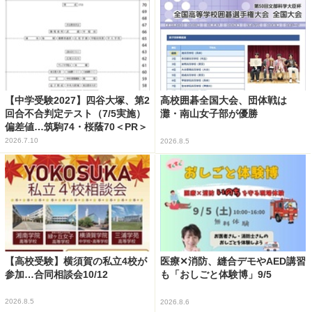
【中学受験2027】四谷大塚、第2
高校囲碁全国大会、団体戦は
回合不合判定テスト（7/5実施）
灘・南山女子部が優勝
偏差値…筑駒74・桜蔭70＜PR＞
2026.7.10
2026.8.5
【高校受験】横須賀の私立4校が
医療✕消防、縫合デモやAED講習
参加…合同相談会10/12
も「おしごと体験博」9/5
2026.8.5
2026.8.6