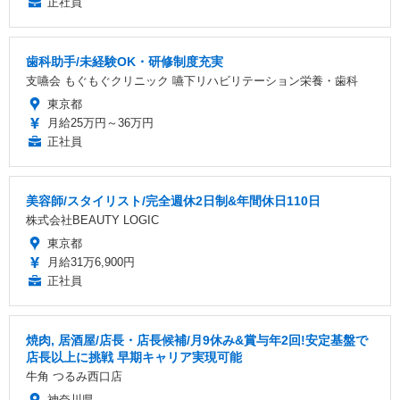
正社員
歯科助手/未経験OK・研修制度充実
支嚥会 もぐもぐクリニック 嚥下リハビリテーション栄養・歯科
東京都
月給25万円～36万円
正社員
美容師/スタイリスト/完全週休2日制&年間休日110日
株式会社BEAUTY LOGIC
東京都
月給31万6,900円
正社員
焼肉, 居酒屋/店長・店長候補/月9休み&賞与年2回!安定基盤で
店長以上に挑戦 早期キャリア実現可能
牛角 つるみ西口店
神奈川県