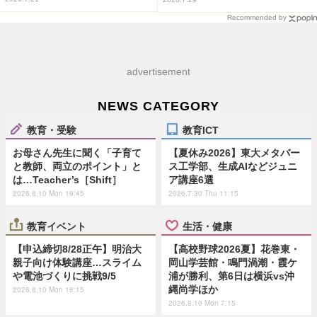
Recommended by
advertisement
NEWS CATEGORY
教育・受験
教育ICT
お母さん先生に聞く「子育て
【夏休み2026】東大メタバー
と教師、両立のポイント」と
ス工学部、生成AIなどジュニ
は…Teacher’s［Shift］
ア講座6選
2026.8.10 Mon 19:45
2026.7.30 Thu 11:15
教育イベント
生活・健康
【申込締切8/28正午】明治大
【高校野球2026夏】花巻東・
親子向け体験講座…スライム
岡山学芸館・鳴門渦潮・霞ケ
や電池づくりに挑戦9/5
浦が勝利、第6日は横浜vs沖
縄尚学ほか
2026.8.10 Mon 18:15
2026.8.10 Mon 7:15