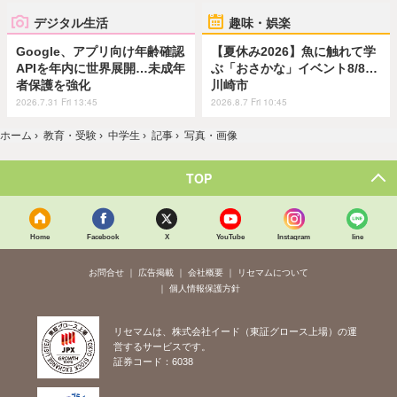
デジタル生活
趣味・娯楽
Google、アプリ向け年齢確認
【夏休み2026】魚に触れて学
APIを年内に世界展開…未成年
ぶ「おさかな」イベント8/8…
者保護を強化
川崎市
2026.7.31 Fri 13:45
2026.8.7 Fri 10:45
ホーム
›
教育・受験
›
中学生
›
記事
›
写真・画像
TOP
Home
Facebook
X
YouTube
Instagram
line
お問合せ
広告掲載
会社概要
リセマムについて
個人情報保護方針
リセマムは、株式会社イード（東証グロース上場）の運
営するサービスです。
証券コード：6038