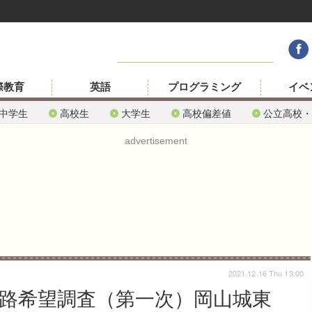
際教育
英語
プログラミング
イベ
中学生
高校生
大学生
高校偏差値
公立高校・
advertisement
2021.12.16 Thu 13:00
進路希望調査（第一次）岡山城東