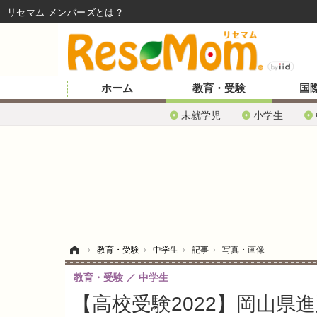
リセマム メンバーズ
ホーム
教育・受験
国
未就学児
小学生
ホーム
›
教育・受験
›
中学生
›
記事
›
写真・画像
教育・受験
中学生
【高校受験2022】岡山県