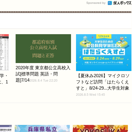
Sponsored by
2020年度 東京都公立高校入
試[標準問題 英語・問
学・
【夏休み2026】マイクロソ
題]7/14
2026.8.4 Tue 22:20
大、1
フトなど訪問「はたらくえ
すと」8/24-29...大学生対象
2026.8.5 Wed 15:45