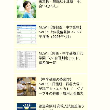
編集長・加藤紀子連載「今、
会いたい人」
NEW!!【首都圏・中学受験】
SAPIX 上位校偏差値＜2027
年度版（2026年4月）
NEW!!【関西・中学受験】浜
学園「小6合否判定テスト」
偏差値一覧
【中学受験の塾選び】
SAPIX・日能研・四谷大塚・
早稲アカ・エルカミノ・グノ
ーブルの特徴・費用と合格力
都道府県別 高校入試偏差値ラ