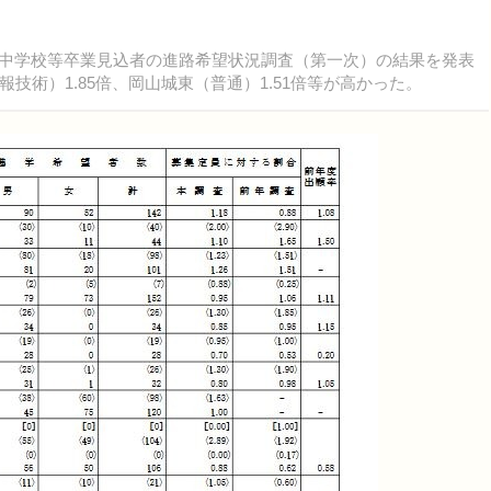
年3月中学校等卒業見込者の進路希望状況調査（第一次）の結果を発表
術）1.85倍、岡山城東（普通）1.51倍等が高かった。