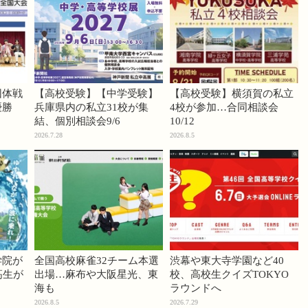
団体戦
【高校受験】【中学受験】
【高校受験】横須賀の私立
優勝
兵庫県内の私立31校が集
4校が参加…合同相談会
結、個別相談会9/6
10/12
2026.7.28
2026.8.5
学院が
全国高校麻雀32チーム本選
渋幕や東大寺学園など40
高生が
出場…麻布や大阪星光、東
校、高校生クイズTOKYO
海も
ラウンドへ
2026.8.5
2026.7.29