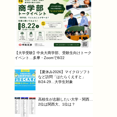
【大学受験】中央大商学部、受験生向けトーク
イベント…多摩・Zoomで8/22
【夏休み2026】マイクロソフト
など訪問「はたらくえすと」
8/24-29…大学生対象
高校生が志願したい大学・関西…
2位は関西大、1位は？