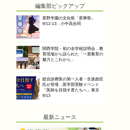
編集部ピックアップ
星野学園の文化祭「星華祭」
9/12-13…小中高合同
関西学院・初の全学校説明会…教
育現場から語られた「一貫教育の
魅力とこれから」
総合診療医の第一人者・生坂政臣
氏が登壇…医学部受験イベント
「医師を目指す君たちへ」東京
9/13
最新ニュース