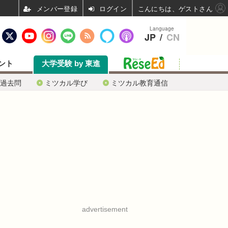
ログイン
こんにちは、ゲストさん
Language
JP
/
CN
ント
大学受験 by 東進
過去問
ミツカル学び
ミツカル教育通信
advertisement