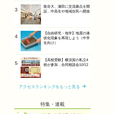
龍谷大、瀬田に交流拠点を開
設…中高生や地域住民へ開放
【自由研究・地学】地震の液
状化現象を再現しよう（中学
生向け）
【高校受験】横須賀の私立4
校が参加…合同相談会10/12
アクセスランキングをもっと見る
特集・連載