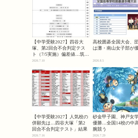
【中学受験2027】四谷大
高校囲碁全国大会、
塚、第2回合不合判定テス
は灘・南山女子部が
ト（7/5実施）偏差値…筑駒
74・桜蔭70＜PR＞
2026.7.10
2026.8.5
【中学受験2027】人気校の
砂金甲子園、神戸女
併願先は…四谷大塚「第2
優勝…全国14校の中
回合不合判定テスト」結果
腕競う
2026.7.16
2026.7.29