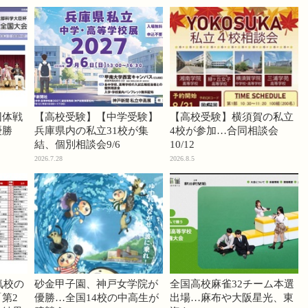
団体戦
【高校受験】【中学受験】
【高校受験】横須賀の私立
優勝
兵庫県内の私立31校が集
4校が参加…合同相談会
結、個別相談会9/6
10/12
2026.7.28
2026.8.5
気校の
砂金甲子園、神戸女学院が
全国高校麻雀32チーム本選
第2
優勝…全国14校の中高生が
出場…麻布や大阪星光、東