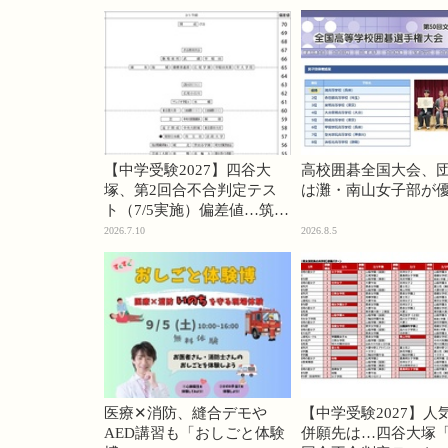
【中学受験2027】四谷大
高校囲碁全国大会、
塚、第2回合不合判定テス
は灘・南山女子部が
ト（7/5実施）偏差値…筑駒
74・桜蔭70＜PR＞
2026.7.10
2026.8.5
医療✕消防、縫合デモや
【中学受験2027】人
AED講習も「おしごと体験
併願先は…四谷大塚「