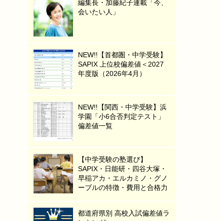
編集長・加藤紀子連載「今、
会いたい人」
NEW!!【首都圏・中学受験】
SAPIX 上位校偏差値＜2027
年度版（2026年4月）
NEW!!【関西・中学受験】浜
学園「小6合否判定テスト」
偏差値一覧
【中学受験の塾選び】
SAPIX・日能研・四谷大塚・
早稲アカ・エルカミノ・グノ
ーブルの特徴・費用と合格力
都道府県別 高校入試偏差値ラ