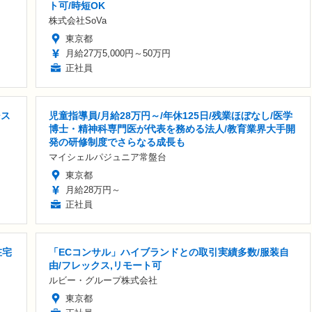
ト可/時短OK
株式会社SoVa
東京都
月給27万5,000円～50万円
正社員
シス
児童指導員/月給28万円～/年休125日/残業ほぼなし/医学
博士・精神科専門医が代表を務める法人/教育業界大手開
発の研修制度でさらなる成長も
マイシェルパジュニア常盤台
東京都
月給28万円～
正社員
在宅
「ECコンサル」ハイブランドとの取引実績多数/服装自
由/フレックス,リモート可
ルビー・グループ株式会社
東京都