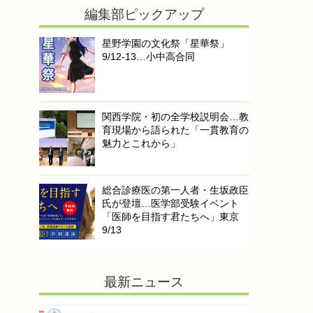
編集部ピックアップ
星野学園の文化祭「星華祭」
9/12-13…小中高合同
関西学院・初の全学校説明会…教
育現場から語られた「一貫教育の
魅力とこれから」
総合診療医の第一人者・生坂政臣
氏が登壇…医学部受験イベント
「医師を目指す君たちへ」東京
9/13
最新ニュース