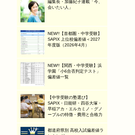
編集長・加藤紀子連載「今、
会いたい人」
NEW!!【首都圏・中学受験】
SAPIX 上位校偏差値＜2027
年度版（2026年4月）
NEW!!【関西・中学受験】浜
学園「小6合否判定テスト」
偏差値一覧
【中学受験の塾選び】
SAPIX・日能研・四谷大塚・
早稲アカ・エルカミノ・グノ
ーブルの特徴・費用と合格力
都道府県別 高校入試偏差値ラ