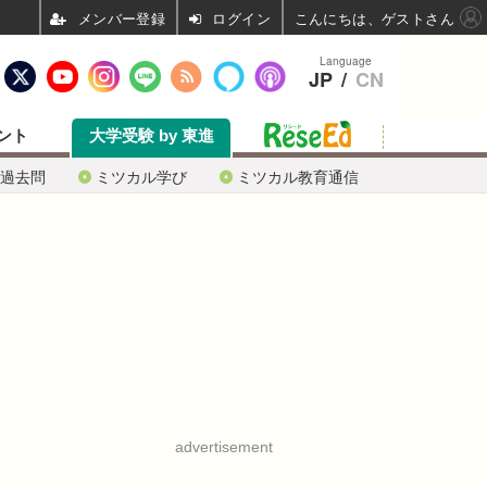
ログイン
こんにちは、ゲストさん
Language
JP
/
CN
ント
大学受験 by 東進
過去問
ミツカル学び
ミツカル教育通信
advertisement