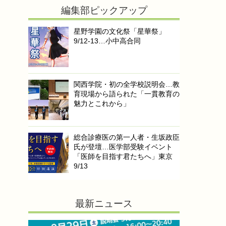
編集部ピックアップ
星野学園の文化祭「星華祭」
9/12-13…小中高合同
関西学院・初の全学校説明会…教
育現場から語られた「一貫教育の
魅力とこれから」
総合診療医の第一人者・生坂政臣
氏が登壇…医学部受験イベント
「医師を目指す君たちへ」東京
9/13
最新ニュース