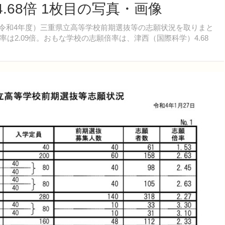
.68倍 1枚目の写真・画像
度（令和4年度）三重県立高等学校前期選抜等の志願状況を取りまと
2.09倍。おもな学校の志願倍率は、津西（国際科学）4.68