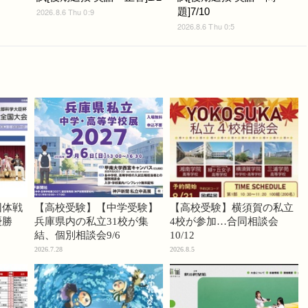
題]7/10
2026.8.6 Thu 0:9
2026.8.6 Thu 0:5
団体戦
【高校受験】【中学受験】
【高校受験】横須賀の私立
優勝
兵庫県内の私立31校が集
4校が参加…合同相談会
結、個別相談会9/6
10/12
2026.7.28
2026.8.5