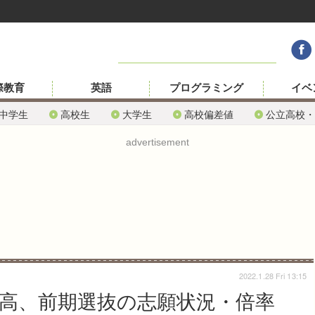
際教育
英語
プログラミング
イベ
中学生
高校生
大学生
高校偏差値
公立高校・
advertisement
2022.1.28 Fri 13:15
立高、前期選抜の志願状況・倍率