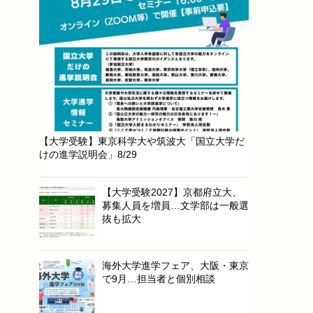
【大学受験】東京科学大や筑波大「国立大学だ
けの進学説明会」8/29
【大学受験2027】京都府立大、
募集人員を増員…文学部は一般選
抜も拡大
海外大学進学フェア、大阪・東京
で9月…担当者と個別相談