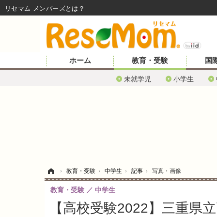
リセマム メンバーズ
ホーム
教育・受験
国
未就学児
小学生
ホーム
›
教育・受験
›
中学生
›
記事
›
写真・画像
教育・受験
中学生
【高校受験2022】三重県