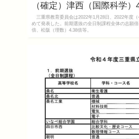
（確定）津西（国際科学）4
三重県教育委員会は2022年1月28日、2022年
めて発表した。前期選抜の全日制課程全体の志願倍率は
倍、松阪（理数）4.38倍等。