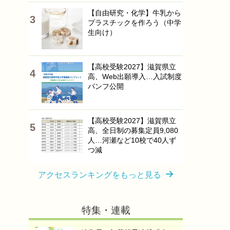
【自由研究・化学】牛乳から
プラスチックを作ろう（中学
生向け）
【高校受験2027】滋賀県立
高、Web出願導入…入試制度
パンフ公開
【高校受験2027】滋賀県立
高、全日制の募集定員9,080
人…河瀬など10校で40人ず
つ減
アクセスランキングをもっと見る
特集・連載