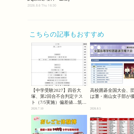
2026.8.6 Thu 16:30
こちらの記事もおすすめ
【中学受験2027】四谷大
高校囲碁全国大会、
塚、第2回合不合判定テス
は灘・南山女子部が
ト（7/5実施）偏差値…筑駒
74・桜蔭70＜PR＞
2026.7.10
2026.8.5