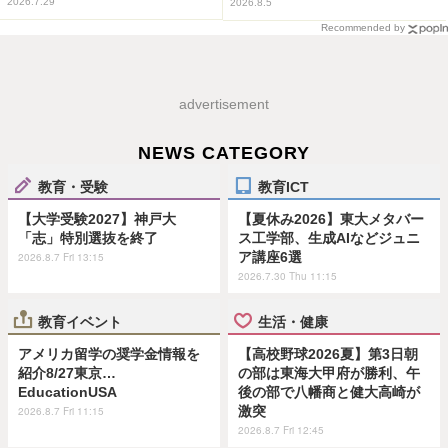
2026.7.29
2026.8.5
Recommended by
advertisement
NEWS CATEGORY
教育・受験
教育ICT
【大学受験2027】神戸大
【夏休み2026】東大メタバー
「志」特別選抜を終了
ス工学部、生成AIなどジュニ
ア講座6選
2026.8.7 Fri 13:15
2026.7.30 Thu 11:15
教育イベント
生活・健康
アメリカ留学の奨学金情報を
【高校野球2026夏】第3日朝
紹介8/27東京…
の部は東海大甲府が勝利、午
EducationUSA
後の部で八幡商と健大高崎が
激突
2026.8.7 Fri 11:15
2026.8.7 Fri 12:45