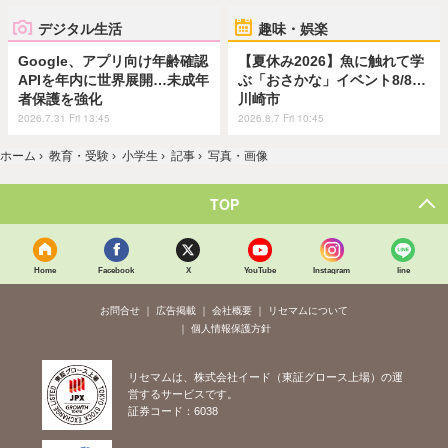
デジタル生活
趣味・娯楽
Google、アプリ向け年齢確認
【夏休み2026】魚に触れて学
APIを年内に世界展開…未成年
ぶ「おさかな」イベント8/8…
者保護を強化
川崎市
2026.7.31 Fri 13:45
2026.8.7 Fri 10:45
ホーム
›
教育・受験
›
小学生
›
記事
›
写真・画像
TOP
Home
Facebook
X
YouTube
Instagram
line
お問合せ
広告掲載
会社概要
リセマムについて
個人情報保護方針
リセマムは、株式会社イード（東証グロース上場）の運
営するサービスです。
証券コード：6038