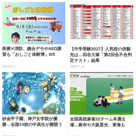
医療✕消防、縫合デモやAED講
【中学受験2027】人気校の併願
習も「おしごと体験博」9/5
先は…四谷大塚「第2回合不合判
定テスト」結果
2026.8.6
2026.7.16
砂金甲子園、神戸女学院が優
全国高校麻雀32チーム本選出
勝…全国14校の中高生が腕競う
場…麻布や大阪星光、東海も