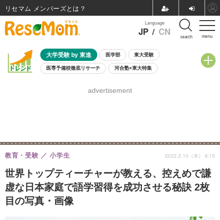
リセマム メンバーズ
Language
JP
/
CN
menu
search
大学受験 by 東進
医学部
東大受験
医専予備校徹底リサーチ
河合塾×東大特集
親子で考える大学選び
高校受験
中学受験
小学校受験
advertisement
共通テスト
夏休み
8月開催学校説明会・相談会
8月開催イベント・WS
全国公立高校 過去問
人気記事
自由研究教材（小学生向け）
自由研究教材（中学生向け）
ランキング
教育・受験
小学生
2022.2.10（木） 9:15
世界トップティーチャーが教える、控えめで謙
虚な日本家庭で語学習得を成功させる秘訣 2枚
目の写真・画像