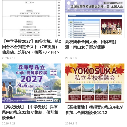
【中学受験2027】四谷大塚、第2
高校囲碁全国大会、団体戦は
回合不合判定テスト（7/5実施）
灘・南山女子部が優勝
偏差値…筑駒74・桜蔭70＜PR＞
2026.7.10
2026.8.5
【高校受験】【中学受験】兵庫
【高校受験】横須賀の私立4校が
県内の私立31校が集結、個別相
参加…合同相談会10/12
談会9/6
2026.7.28
2026.8.5