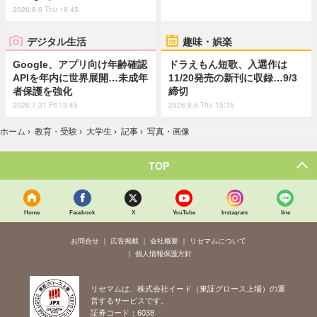
2026.8.6 Thu 19:45
デジタル生活
趣味・娯楽
Google、アプリ向け年齢確認
ドラえもん短歌、入選作は
APIを年内に世界展開…未成年
11/20発売の新刊に収録…9/3
者保護を強化
締切
2026.7.31 Fri 13:45
2026.8.6 Thu 15:15
ホーム
›
教育・受験
›
大学生
›
記事
›
写真・画像
TOP
Home
Facebook
X
YouTube
Instagram
line
お問合せ
広告掲載
会社概要
リセマムについて
個人情報保護方針
リセマムは、株式会社イード（東証グロース上場）の運
営するサービスです。
証券コード：6038