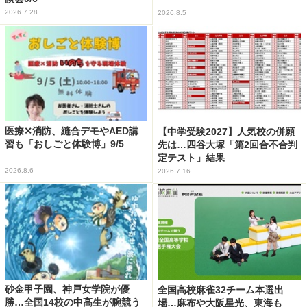
2026.7.28
2026.8.5
医療✕消防、縫合デモやAED講
【中学受験2027】人気校の併願
習も「おしごと体験博」9/5
先は…四谷大塚「第2回合不合判
定テスト」結果
2026.8.6
2026.7.16
砂金甲子園、神戸女学院が優
全国高校麻雀32チーム本選出
勝…全国14校の中高生が腕競う
場…麻布や大阪星光、東海も