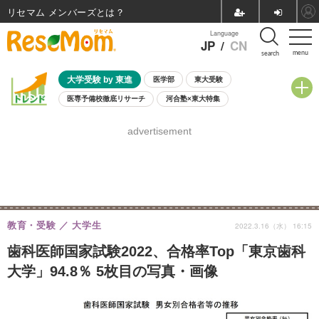
リセマム メンバーズ
Language
JP
/
CN
menu
search
大学受験 by 東進
医学部
東大受験
医専予備校徹底リサーチ
河合塾×東大特集
親子で考える大学選び
高校受験
中学受験
小学校受験
advertisement
共通テスト
夏休み
8月開催学校説明会・相談会
8月開催イベント・WS
全国公立高校 過去問
人気記事
自由研究教材（小学生向け）
自由研究教材（中学生向け）
ランキング
教育・受験
大学生
2022.3.16（水） 16:15
歯科医師国家試験2022、合格率Top「東京歯科
大学」94.8％ 5枚目の写真・画像