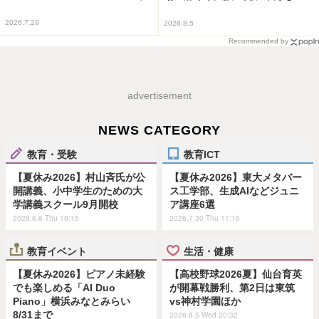
2026.7.29
2026.8.5
Recommended by
advertisement
NEWS CATEGORY
教育・受験
教育ICT
【夏休み2026】村山斉氏が公
【夏休み2026】東大メタバー
開講義、小中学生のための大
ス工学部、生成AIなどジュニ
学講義スクール9月開校
ア講座6選
2026.8.6 Thu 19:15
2026.7.30 Thu 11:15
教育イベント
生活・健康
【夏休み2026】ピアノ未経験
【高校野球2026夏】仙台育英
でも楽しめる「AI Duo
が開幕戦勝利、第2日は東筑
Piano」横浜みなとみらい
vs神村学園ほか
8/31まで
2026.8.5 Wed 20:32