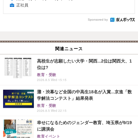
正社員
Sponsored by
関連ニュース
高校生が志願したい大学・関西...2位は関西大、1
位は?
教育・受験
2026.8.5 Wed 15:15
灘・渋幕など全国の中高生18名が入賞...京進「数
学解法コンテスト」結果発表
教育・受験
2026.8.5 Wed 22:15
幸せになるためのジェンダー教育、埼玉県が9/19
に講演会
教育イベント