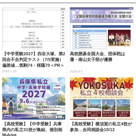
【中学受験2027】四谷大塚、第2
高校囲碁全国大会、団体戦は
回合不合判定テスト（7/5実施）
灘・南山女子部が優勝
偏差値…筑駒74・桜蔭70＜PR＞
2026.7.10
2026.8.5
【高校受験】【中学受験】兵庫
【高校受験】横須賀の私立4校が
県内の私立31校が集結、個別相
参加…合同相談会10/12
談会9/6