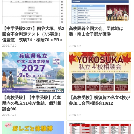
【中学受験2027】四谷大塚、第2
高校囲碁全国大会、団体戦は
回合不合判定テスト（7/5実施）
灘・南山女子部が優勝
偏差値…筑駒74・桜蔭70＜PR＞
2026.7.10
2026.8.5
【高校受験】【中学受験】兵庫
【高校受験】横須賀の私立4校が
県内の私立31校が集結、個別相
参加…合同相談会10/12
談会9/6
2026.7.28
2026.8.5