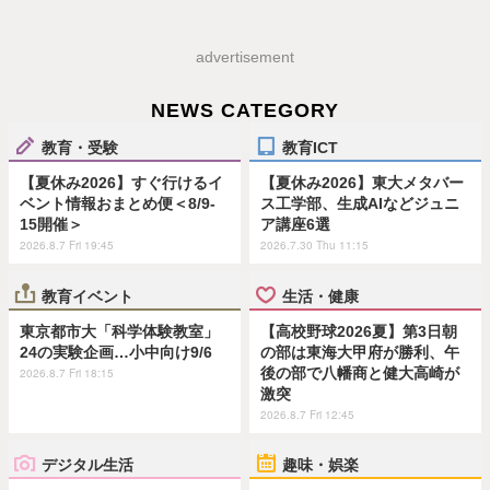
advertisement
NEWS CATEGORY
教育・受験
教育ICT
【夏休み2026】すぐ行けるイ
【夏休み2026】東大メタバー
ベント情報おまとめ便＜8/9-
ス工学部、生成AIなどジュニ
15開催＞
ア講座6選
2026.8.7 Fri 19:45
2026.7.30 Thu 11:15
教育イベント
生活・健康
東京都市大「科学体験教室」
【高校野球2026夏】第3日朝
24の実験企画…小中向け9/6
の部は東海大甲府が勝利、午
後の部で八幡商と健大高崎が
2026.8.7 Fri 18:15
激突
2026.8.7 Fri 12:45
デジタル生活
趣味・娯楽