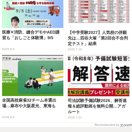
医療✕消防、縫合デモやAED講
【中学受験2027】人気校の併願
習も「おしごと体験博」9/5
先は…四谷大塚「第2回合不合判
定テスト」結果
2026.8.6
2026.7.16
全国高校麻雀32チーム本選出
司法試験予備試験2026、解答速
場…麻布や大阪星光、東海も
報＆総評動画を無料公開…アガ
ルート
2026.8.5
2026.7.21
Recommended by