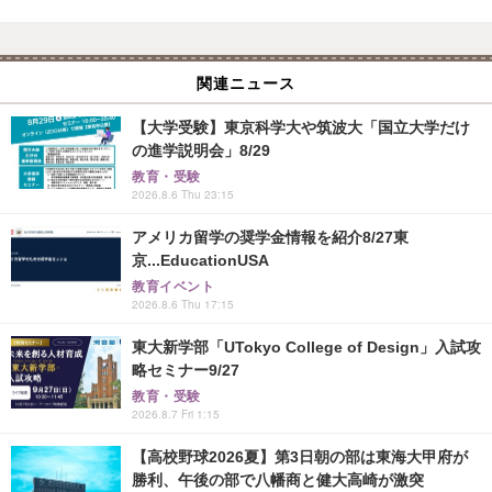
関連ニュース
【大学受験】東京科学大や筑波大「国立大学だけ
の進学説明会」8/29
教育・受験
2026.8.6 Thu 23:15
アメリカ留学の奨学金情報を紹介8/27東
京...EducationUSA
教育イベント
2026.8.6 Thu 17:15
東大新学部「UTokyo College of Design」入試攻
略セミナー9/27
教育・受験
2026.8.7 Fri 1:15
【高校野球2026夏】第3日朝の部は東海大甲府が
勝利、午後の部で八幡商と健大高崎が激突