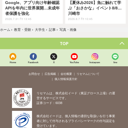
Google、アプリ向け年齢確認
【夏休み2026】魚に触れて学
APIを年内に世界展開…未成年
ぶ「おさかな」イベント8/8…
者保護を強化
川崎市
2026.7.31 Fri 13:45
2026.8.7 Fri 10:45
ホーム
›
教育・受験
›
大学生
›
記事
›
写真・画像
TOP
Home
Facebook
X
YouTube
Instagram
line
お問合せ
広告掲載
会社概要
リセマムについて
個人情報保護方針
リセマムは、株式会社イード（東証グロース上場）の運
営するサービスです。
証券コード：6038
株式会社イードは、個人情報の適切な取扱いを行う事業
者に対して付与されるプライバシーマークの付与認定を
受けています。