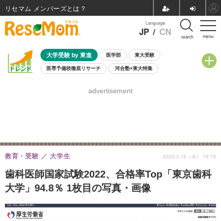
リセマム メンバーズ
Language
JP
/
CN
menu
search
大学受験 by 東進
医学部
東大受験
医専予備校徹底リサーチ
河合塾×東大特集
親子で考える大学選び
高校受験
中学受験
小学校受験
advertisement
共通テスト
夏休み
8月開催学校説明会・相談会
8月開催イベント・WS
全国公立高校 過去問
人気記事
自由研究教材（小学生向け）
自由研究教材（中学生向け）
ランキング
教育・受験
大学生
2022.3.16（水） 16:15
歯科医師国家試験2022、合格率Top「東京歯科
大学」94.8％ 1枚目の写真・画像