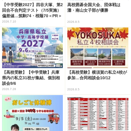
【中学受験2027】四谷大塚、第2
高校囲碁全国大会、団体戦は
回合不合判定テスト（7/5実施）
灘・南山女子部が優勝
偏差値…筑駒74・桜蔭70＜PR＞
2026.7.10
2026.8.5
【高校受験】【中学受験】兵庫
【高校受験】横須賀の私立4校が
県内の私立31校が集結、個別相
参加…合同相談会10/12
談会9/6
2026.7.28
2026.8.5