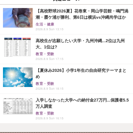
【高校野球2026夏】花巻東・岡山学芸館・鳴門渦
潮・霞ケ浦が勝利、第6日は横浜vs沖縄尚学ほか
生活・健康
2026.8.9 Sun 13:15
高校生が志願したい大学・九州沖縄...2位は九州
大、1位は?
教育・受験
2026.8.9 Sun 17:15
【夏休み2026】小学1年生の自由研究テーマまと
め
教育・受験
2026.8.9 Sun 18:15
入学しなかった大学への納付金27万円...保護者5.5
万人調査
教育・受験
2026.8.9 Sun 16:15