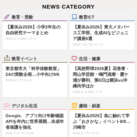
NEWS CATEGORY
教育・受験
教育ICT
【夏休み2026】小学2年生の
【夏休み2026】東大メタバー
自由研究テーマまとめ
ス工学部、生成AIなどジュニ
ア講座6選
2026.8.10 Mon 13:15
2026.7.30 Thu 11:15
教育イベント
生活・健康
東京都市大「科学体験教室」
【高校野球2026夏】花巻東・
24の実験企画…小中向け9/6
岡山学芸館・鳴門渦潮・霞ケ
浦が勝利、第6日は横浜vs沖
2026.8.7 Fri 18:15
縄尚学ほか
2026.8.10 Mon 7:15
デジタル生活
趣味・娯楽
Google、アプリ向け年齢確認
【夏休み2026】魚に触れて学
APIを年内に世界展開…未成年
ぶ「おさかな」イベント8/8…
者保護を強化
川崎市
2026.7.31 Fri 13:45
2026.8.7 Fri 10:45