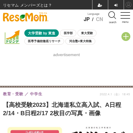
リセマム メンバーズ
Language
JP
/
CN
menu
search
大学受験 by 東進
医学部
東大受験
医専予備校徹底リサーチ
河合塾×東大特集
親子で考える大学選び
高校受験
中学受験
小学校受験
advertisement
共通テスト
夏休み
8月開催学校説明会・相談会
8月開催イベント・WS
全国公立高校 過去問
人気記事
自由研究教材（小学生向け）
自由研究教材（中学生向け）
ランキング
教育・受験
中学生
2022.4.1（金） 18:45
【高校受験2023】北海道私立高入試、A日程
2/14・B日程2/17 2枚目の写真・画像