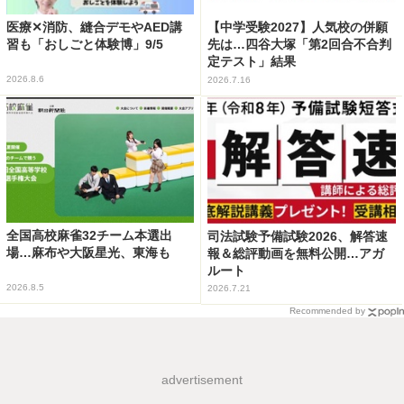
医療✕消防、縫合デモやAED講
【中学受験2027】人気校の併願
習も「おしごと体験博」9/5
先は…四谷大塚「第2回合不合判
定テスト」結果
2026.8.6
2026.7.16
全国高校麻雀32チーム本選出
司法試験予備試験2026、解答速
場…麻布や大阪星光、東海も
報＆総評動画を無料公開…アガ
ルート
2026.8.5
2026.7.21
Recommended by
advertisement