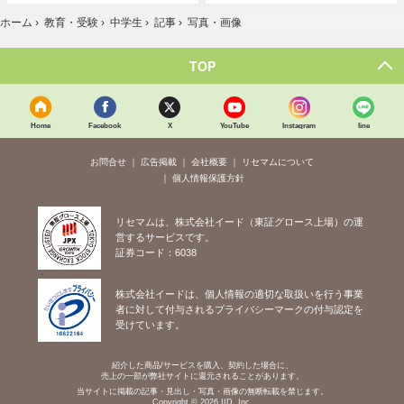
ホーム
›
教育・受験
›
中学生
›
記事
›
写真・画像
TOP
Home
Facebook
X
YouTube
Instagram
line
お問合せ
広告掲載
会社概要
リセマムについて
個人情報保護方針
リセマムは、株式会社イード（東証グロース上場）の運
営するサービスです。
証券コード：6038
株式会社イードは、個人情報の適切な取扱いを行う事業
者に対して付与されるプライバシーマークの付与認定を
受けています。
紹介した商品/サービスを購入、契約した場合に、
売上の一部が弊社サイトに還元されることがあります。
当サイトに掲載の記事・見出し・写真・画像の無断転載を禁じます。
Copyright © 2026 IID, Inc.