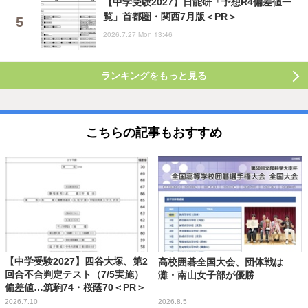
【中学受験2027】日能研「予想R4偏差値一
覧」首都圏・関西7月版＜PR＞
2026.7.27 Mon 13:46
ランキングをもっと見る
こちらの記事もおすすめ
【中学受験2027】四谷大塚、第2
高校囲碁全国大会、団体戦は
回合不合判定テスト（7/5実施）
灘・南山女子部が優勝
偏差値…筑駒74・桜蔭70＜PR＞
2026.7.10
2026.8.5