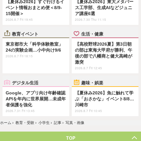
【夏休み2026】すぐ行けるイ
【夏休み2026】東大メタバー
ベント情報おまとめ便＜8/9-
ス工学部、生成AIなどジュニ
15開催＞
ア講座6選
2026.8.7 Fri 19:45
2026.7.30 Thu 11:15
教育イベント
生活・健康
東京都市大「科学体験教室」
【高校野球2026夏】第3日朝
24の実験企画…小中向け9/6
の部は東海大甲府が勝利、午
後の部で八幡商と健大高崎が
2026.8.7 Fri 18:15
激突
2026.8.7 Fri 12:45
デジタル生活
趣味・娯楽
Google、アプリ向け年齢確認
【夏休み2026】魚に触れて学
APIを年内に世界展開…未成年
ぶ「おさかな」イベント8/8…
者保護を強化
川崎市
2026.7.31 Fri 13:45
2026.8.7 Fri 10:45
ホーム
›
教育・受験
›
小学生
›
記事
›
写真・画像
TOP