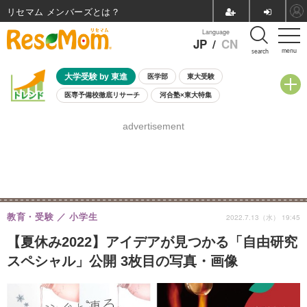
リセマム メンバーズ
Language
JP
/
CN
menu
search
大学受験 by 東進
医学部
東大受験
医専予備校徹底リサーチ
河合塾×東大特集
親子で考える大学選び
高校受験
中学受験
小学校受験
advertisement
共通テスト
夏休み
8月開催学校説明会・相談会
8月開催イベント・WS
全国公立高校 過去問
人気記事
自由研究教材（小学生向け）
自由研究教材（中学生向け）
ランキング
教育・受験
小学生
2022.7.13（水） 19:45
【夏休み2022】アイデアが見つかる「自由研究
スペシャル」公開 3枚目の写真・画像