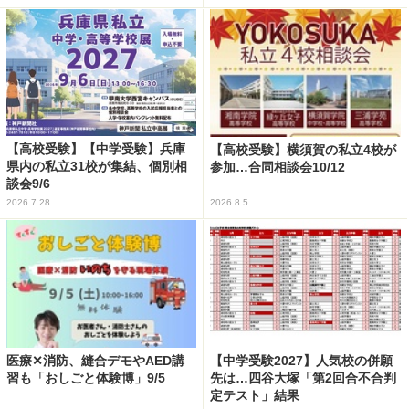
【高校受験】【中学受験】兵庫
【高校受験】横須賀の私立4校が
県内の私立31校が集結、個別相
参加…合同相談会10/12
談会9/6
2026.7.28
2026.8.5
医療✕消防、縫合デモやAED講
【中学受験2027】人気校の併願
習も「おしごと体験博」9/5
先は…四谷大塚「第2回合不合判
定テスト」結果