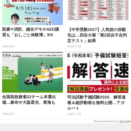
医療✕消防、縫合デモやAED講
【中学受験2027】人気校の併願
習も「おしごと体験博」9/5
先は…四谷大塚「第2回合不合判
定テスト」結果
2026.8.6
2026.7.16
全国高校麻雀32チーム本選出
司法試験予備試験2026、解答速
場…麻布や大阪星光、東海も
報＆総評動画を無料公開…アガ
ルート
2026.8.5
2026.7.21
Recommended by