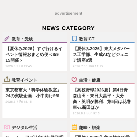
advertisement
NEWS CATEGORY
教育・受験
教育ICT
【夏休み2026】すぐ行けるイ
【夏休み2026】東大メタバー
ベント情報おまとめ便＜8/9-
ス工学部、生成AIなどジュニ
15開催＞
ア講座6選
2026.8.7 Fri 19:45
2026.7.30 Thu 11:15
教育イベント
生活・健康
東京都市大「科学体験教室」
【高校野球2026夏】第4日青
24の実験企画…小中向け9/6
森山田・東日大昌平・大分
商・英明が勝利、第5日は花巻
2026.8.7 Fri 18:15
東vs新田ほか
2026.8.9 Sun 9:15
デジタル生活
趣味・娯楽