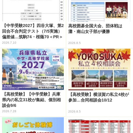
【中学受験2027】四谷大塚、第2
高校囲碁全国大会、団体戦は
回合不合判定テスト（7/5実施）
灘・南山女子部が優勝
偏差値…筑駒74・桜蔭70＜PR＞
2026.7.10
2026.8.5
【高校受験】【中学受験】兵庫
【高校受験】横須賀の私立4校が
県内の私立31校が集結、個別相
参加…合同相談会10/12
談会9/6
2026.7.28
2026.8.5