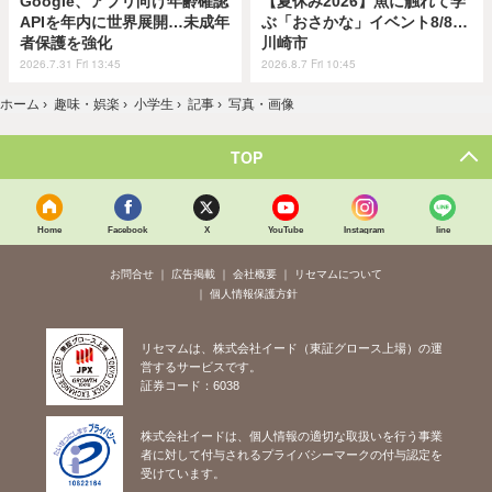
Google、アプリ向け年齢確認
【夏休み2026】魚に触れて学
APIを年内に世界展開…未成年
ぶ「おさかな」イベント8/8…
者保護を強化
川崎市
2026.7.31 Fri 13:45
2026.8.7 Fri 10:45
ホーム
›
趣味・娯楽
›
小学生
›
記事
›
写真・画像
TOP
Home
Facebook
X
YouTube
Instagram
line
お問合せ
広告掲載
会社概要
リセマムについて
個人情報保護方針
リセマムは、株式会社イード（東証グロース上場）の運
営するサービスです。
証券コード：6038
株式会社イードは、個人情報の適切な取扱いを行う事業
者に対して付与されるプライバシーマークの付与認定を
受けています。