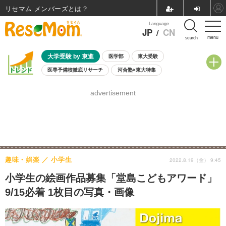
リセマム メンバーズ
Language
JP
/
CN
menu
search
大学受験 by 東進
医学部
東大受験
医専予備校徹底リサーチ
河合塾×東大特集
親子で考える大学選び
高校受験
中学受験
小学校受験
advertisement
共通テスト
夏休み
8月開催学校説明会・相談会
8月開催イベント・WS
全国公立高校 過去問
人気記事
自由研究教材（小学生向け）
自由研究教材（中学生向け）
ランキング
趣味・娯楽
小学生
2022.8.19（金） 9:45
小学生の絵画作品募集「堂島こどもアワード」
9/15必着 1枚目の写真・画像