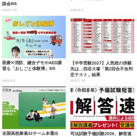
談会9/6
2026.7.28
2026.8.5
医療✕消防、縫合デモやAED講
【中学受験2027】人気校の併願
習も「おしごと体験博」9/5
先は…四谷大塚「第2回合不合判
定テスト」結果
2026.8.6
2026.7.16
全国高校麻雀32チーム本選出
司法試験予備試験2026、解答速