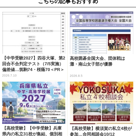
こちらの記事もおすすめ
【中学受験2027】四谷大塚、第2
高校囲碁全国大会、団体戦は
回合不合判定テスト（7/5実施）
灘・南山女子部が優勝
偏差値…筑駒74・桜蔭70＜PR＞
2026.7.10
2026.8.5
【高校受験】【中学受験】兵庫
【高校受験】横須賀の私立4校が
県内の私立31校が集結、個別相
参加…合同相談会10/12