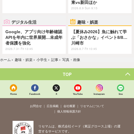
東vs新田ほか
2026.8.9 Sun 9:15
デジタル生活
趣味・娯楽
Google、アプリ向け年齢確認
【夏休み2026】魚に触れて学
APIを年内に世界展開…未成年
ぶ「おさかな」イベント8/8…
者保護を強化
川崎市
2026.7.31 Fri 13:45
2026.8.7 Fri 10:45
ホーム
›
趣味・娯楽
›
小学生
›
記事
›
写真・画像
TOP
Home
Facebook
X
YouTube
Instagram
line
お問合せ
広告掲載
会社概要
リセマムについて
個人情報保護方針
リセマムは、株式会社イード（東証グロース上場）の運
営するサービスです。