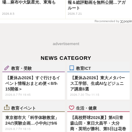
場…麻布や大阪星光、東海も
報＆総評動画を無料公開…アガ
ルート
2026.8.5
2026.7.21
Recommended by
advertisement
NEWS CATEGORY
教育・受験
教育ICT
【夏休み2026】すぐ行けるイ
【夏休み2026】東大メタバー
ベント情報おまとめ便＜8/9-
ス工学部、生成AIなどジュニ
15開催＞
ア講座6選
2026.8.7 Fri 19:45
2026.7.30 Thu 11:15
教育イベント
生活・健康
東京都市大「科学体験教室」
【高校野球2026夏】第4日青
24の実験企画…小中向け9/6
森山田・東日大昌平・大分
商・英明が勝利、第5日は花巻
2026.8.7 Fri 18:15