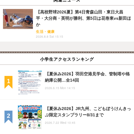
【高校野球2026夏】第4日青森山田・東日大昌
平・大分商・英明が勝利、第5日は花巻東vs新田ほ
か
生活・健康
2026.8.8 Sat 15:15
小学生アクセスランキング
【夏休み2026】羽田空港見学会、管制塔や格
納庫公開…全14回
2026.6.15 Mon 14:15
【夏休み2026】JR九州、こどもぼうけんきっ
ぷ限定スタンプラリー8/31まで
2026.7.22 Wed 10:45