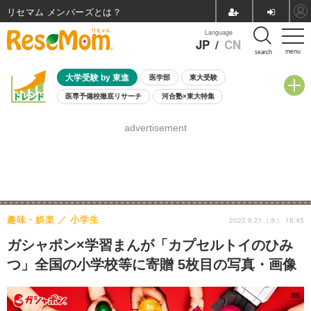
リセマム メンバーズ
Language
JP
/
CN
menu
search
大学受験 by 東進
医学部
東大受験
医専予備校徹底リサーチ
河合塾×東大特集
親子で考える大学選び
高校受験
中学受験
小学校受験
advertisement
共通テスト
夏休み
8月開催学校説明会・相談会
8月開催イベント・WS
全国公立高校 過去問
人気記事
自由研究教材（小学生向け）
自由研究教材（中学生向け）
ランキング
趣味・娯楽
小学生
2022.9.21（水） 18:45
ガシャポン×学習まんが「カプセルトイのひみ
つ」全国の小学校等に寄贈 5枚目の写真・画像