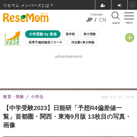
リセマム メンバーズ
Language
JP
/
CN
menu
search
大学受験 by 東進
医学部
東大受験
医専予備校徹底リサーチ
河合塾×東大特集
親子で考える大学選び
高校受験
中学受験
小学校受験
advertisement
共通テスト
夏休み
8月開催学校説明会・相談会
8月開催イベント・WS
全国公立高校 過去問
人気記事
自由研究教材（小学生向け）
自由研究教材（中学生向け）
ランキング
教育・受験
小学生
2022.10.3（月） 12:45
【中学受験2023】日能研「予想R4偏差値一
覧」首都圏・関西・東海9月版 13枚目の写真・
画像