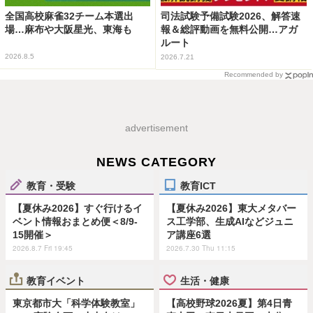
全国高校麻雀32チーム本選出
司法試験予備試験2026、解答速
場…麻布や大阪星光、東海も
報＆総評動画を無料公開…アガ
ルート
2026.8.5
2026.7.21
Recommended by
advertisement
NEWS CATEGORY
教育・受験
教育ICT
【夏休み2026】すぐ行けるイ
【夏休み2026】東大メタバー
ベント情報おまとめ便＜8/9-
ス工学部、生成AIなどジュニ
15開催＞
ア講座6選
2026.8.7 Fri 19:45
2026.7.30 Thu 11:15
教育イベント
生活・健康
東京都市大「科学体験教室」
【高校野球2026夏】第4日青