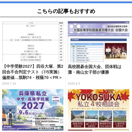
こちらの記事もおすすめ
【中学受験2027】四谷大塚、第2
高校囲碁全国大会、団体戦は
回合不合判定テスト（7/5実施）
灘・南山女子部が優勝
偏差値…筑駒74・桜蔭70＜PR＞
2026.7.10
2026.8.5