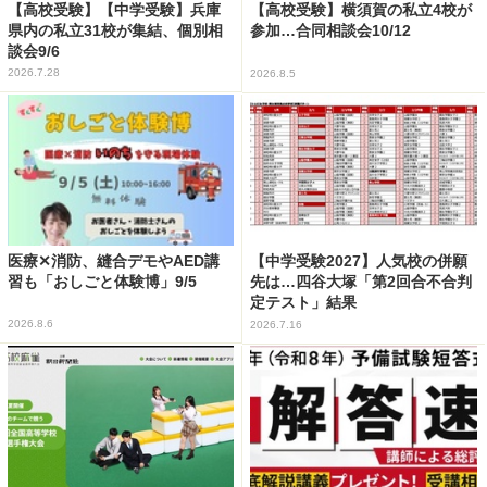
【高校受験】【中学受験】兵庫
【高校受験】横須賀の私立4校が
県内の私立31校が集結、個別相
参加…合同相談会10/12
談会9/6
2026.7.28
2026.8.5
医療✕消防、縫合デモやAED講
【中学受験2027】人気校の併願
習も「おしごと体験博」9/5
先は…四谷大塚「第2回合不合判
定テスト」結果
2026.8.6
2026.7.16