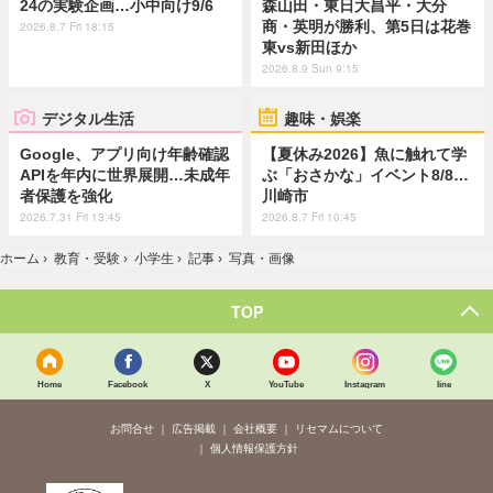
24の実験企画…小中向け9/6
森山田・東日大昌平・大分
商・英明が勝利、第5日は花巻
2026.8.7 Fri 18:15
東vs新田ほか
2026.8.9 Sun 9:15
デジタル生活
趣味・娯楽
Google、アプリ向け年齢確認
【夏休み2026】魚に触れて学
APIを年内に世界展開…未成年
ぶ「おさかな」イベント8/8…
者保護を強化
川崎市
2026.7.31 Fri 13:45
2026.8.7 Fri 10:45
ホーム
›
教育・受験
›
小学生
›
記事
›
写真・画像
TOP
Home
Facebook
X
YouTube
Instagram
line
お問合せ
広告掲載
会社概要
リセマムについて
個人情報保護方針