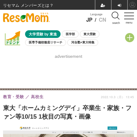
リセマム メンバーズ
Language
JP
/
CN
menu
search
大学受験 by 東進
医学部
東大受験
医専予備校徹底リサーチ
河合塾×東大特集
親子で考える大学選び
高校受験
中学受験
小学校受験
advertisement
共通テスト
夏休み
8月開催学校説明会・相談会
8月開催イベント・WS
全国公立高校 過去問
人気記事
自由研究教材（小学生向け）
自由研究教材（中学生向け）
ランキング
教育・受験
高校生
2022.10.3（月） 13:45
東大「ホームカミングデイ」卒業生・家族・フ
ァン等10/15 1枚目の写真・画像