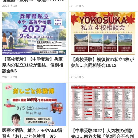
2026.7.10
2026.8.5
【高校受験】【中学受験】兵庫
【高校受験】横須賀の私立4校が
県内の私立31校が集結、個別相
参加…合同相談会10/12
談会9/6
2026.7.28
2026.8.5
医療✕消防、縫合デモやAED講
【中学受験2027】人気校の併願
習も「おしごと体験博」9/5
先は…四谷大塚「第2回合不合判