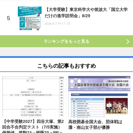
【大学受験】東京科学大や筑波大「国立大学
だけの進学説明会」8/29
2026.8.7 Fri 17:15
ランキングをもっと見る
こちらの記事もおすすめ
【中学受験2027】四谷大塚、第2
高校囲碁全国大会、団体戦は
回合不合判定テスト（7/5実施）
灘・南山女子部が優勝
偏差値…筑駒74・桜蔭70＜PR＞