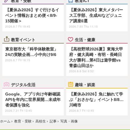
教育・受験
教育ICT
【夏休み2026】すぐ行けるイ
【夏休み2026】東大メタバー
ベント情報おまとめ便＜8/9-
ス工学部、生成AIなどジュニ
15開催＞
ア講座6選
2026.8.7 Fri 19:45
2026.7.30 Thu 11:15
教育イベント
生活・健康
東京都市大「科学体験教室」
【高校野球2026夏】東海大甲
24の実験企画…小中向け9/6
府・健大高崎・有明・長崎日
大が勝利…第4日は遊学館vs
2026.8.7 Fri 18:15
青森山田ほか
2026.8.8 Sat 9:52
デジタル生活
趣味・娯楽
Google、アプリ向け年齢確認
【夏休み2026】魚に触れて学
APIを年内に世界展開…未成年
ぶ「おさかな」イベント8/8…
者保護を強化
川崎市
2026.7.31 Fri 13:45
2026.8.7 Fri 10:45
ホーム
›
教育・受験
›
高校生
›
記事
›
写真・画像