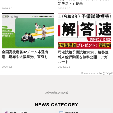
定テスト」結果
2026.8.6
2026.7.16
全国高校麻雀32チーム本選出
司法試験予備試験2026、解答速
場…麻布や大阪星光、東海も
報＆総評動画を無料公開…アガ
ルート
2026.8.5
2026.7.21
Recommended by
advertisement
NEWS CATEGORY