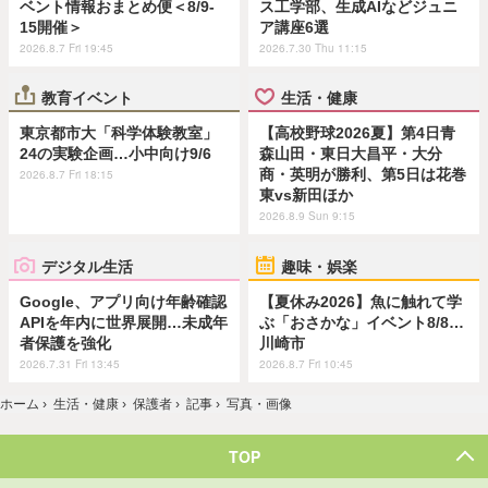
ベント情報おまとめ便＜8/9-
ス工学部、生成AIなどジュニ
15開催＞
ア講座6選
2026.8.7 Fri 19:45
2026.7.30 Thu 11:15
教育イベント
生活・健康
東京都市大「科学体験教室」
【高校野球2026夏】第4日青
24の実験企画…小中向け9/6
森山田・東日大昌平・大分
商・英明が勝利、第5日は花巻
2026.8.7 Fri 18:15
東vs新田ほか
2026.8.9 Sun 9:15
デジタル生活
趣味・娯楽
Google、アプリ向け年齢確認
【夏休み2026】魚に触れて学
APIを年内に世界展開…未成年
ぶ「おさかな」イベント8/8…
者保護を強化
川崎市
2026.7.31 Fri 13:45
2026.8.7 Fri 10:45
ホーム
›
生活・健康
›
保護者
›
記事
›
写真・画像
TOP