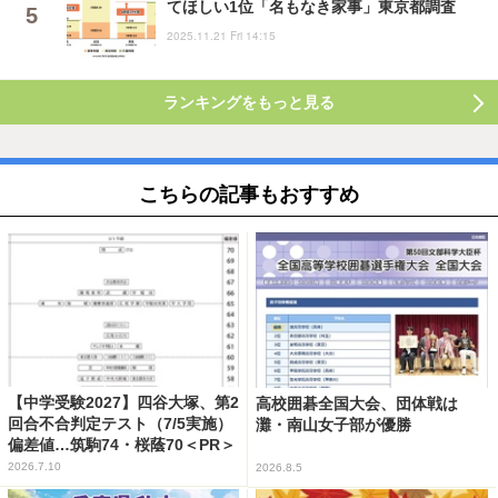
てほしい1位「名もなき家事」東京都調査
2025.11.21 Fri 14:15
ランキングをもっと見る
こちらの記事もおすすめ
【中学受験2027】四谷大塚、第2
高校囲碁全国大会、団体戦は
回合不合判定テスト（7/5実施）
灘・南山女子部が優勝
偏差値…筑駒74・桜蔭70＜PR＞
2026.7.10
2026.8.5