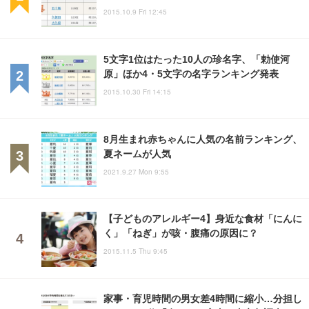
2015.10.9 Fri 12:45
5文字1位はたった10人の珍名字、「勅使河
原」ほか4・5文字の名字ランキング発表
2015.10.30 Fri 14:15
8月生まれ赤ちゃんに人気の名前ランキング、
夏ネームが人気
2021.9.27 Mon 9:55
【子どものアレルギー4】身近な食材「にんに
く」「ねぎ」が咳・腹痛の原因に？
2015.11.5 Thu 9:45
家事・育児時間の男女差4時間に縮小…分担し