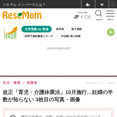
リセマム メンバーズ
Language
JP
/
CN
menu
search
大学受験 by 東進
医学部
東大受験
医専予備校徹底リサーチ
河合塾×東大特集
親子で考える大学選び
高校受験
中学受験
小学校受験
advertisement
共通テスト
夏休み
8月開催学校説明会・相談会
8月開催イベント・WS
全国公立高校 過去問
人気記事
自由研究教材（小学生向け）
自由研究教材（中学生向け）
ランキング
生活・健康
保護者
2022.10.4（火） 18:45
改正「育児・介護休業法」10月施行…妊婦の半
数が知らない 3枚目の写真・画像