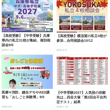
【高校受験】【中学受験】兵庫
【高校受験】横須賀の私立4校が
県内の私立31校が集結、個別相
参加…合同相談会10/12
談会9/6
2026.7.28
2026.8.5
医療✕消防、縫合デモやAED講
【中学受験2027】人気校の併願
習も「おしごと体験博」9/5
先は…四谷大塚「第2回合不合判
定テスト」結果
2026.8.6
2026.7.16