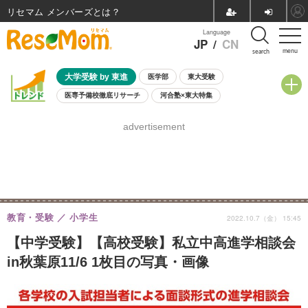
リセマム メンバーズ
Language
JP
/
CN
menu
search
大学受験 by 東進
医学部
東大受験
医専予備校徹底リサーチ
河合塾×東大特集
親子で考える大学選び
高校受験
中学受験
小学校受験
advertisement
共通テスト
夏休み
8月開催学校説明会・相談会
8月開催イベント・WS
全国公立高校 過去問
人気記事
自由研究教材（小学生向け）
自由研究教材（中学生向け）
ランキング
教育・受験
小学生
2022.10.7（金） 15:45
【中学受験】【高校受験】私立中高進学相談会
in秋葉原11/6 1枚目の写真・画像