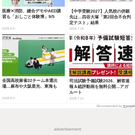
医療✕消防、縫合デモやAED講
【中学受験2027】人気校の併願
習も「おしごと体験博」9/5
先は…四谷大塚「第2回合不合判
定テスト」結果
2026.8.6
2026.7.16
全国高校麻雀32チーム本選出
司法試験予備試験2026、解答速
場…麻布や大阪星光、東海も
報＆総評動画を無料公開…アガ
ルート
2026.8.5
2026.7.21
Recommended by
advertisement