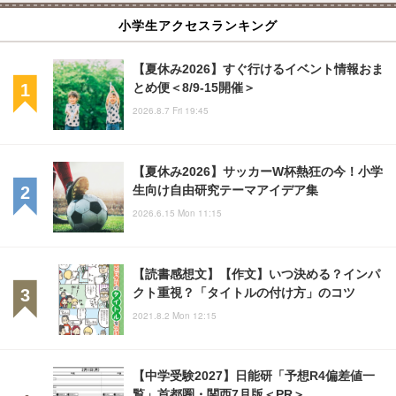
小学生アクセスランキング
【夏休み2026】すぐ行けるイベント情報おま
とめ便＜8/9-15開催＞
2026.8.7 Fri 19:45
【夏休み2026】サッカーW杯熱狂の今！小学
生向け自由研究テーマアイデア集
2026.6.15 Mon 11:15
【読書感想文】【作文】いつ決める？インパ
クト重視？「タイトルの付け方」のコツ
2021.8.2 Mon 12:15
【中学受験2027】日能研「予想R4偏差値一
覧」首都圏・関西7月版＜PR＞