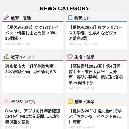
NEWS CATEGORY
教育・受験
教育ICT
【夏休み2026】すぐ行けるイ
【夏休み2026】東大メタバー
ベント情報おまとめ便＜8/9-
ス工学部、生成AIなどジュニ
15開催＞
ア講座6選
2026.8.7 Fri 19:45
2026.7.30 Thu 11:15
教育イベント
生活・健康
東京都市大「科学体験教室」
【高校野球2026夏】第4日青
24の実験企画…小中向け9/6
森山田・東日大昌平・大分
商・英明が勝利、第5日は花巻
2026.8.7 Fri 18:15
東vs新田ほか
2026.8.9 Sun 9:15
デジタル生活
趣味・娯楽
Google、アプリ向け年齢確認
【夏休み2026】魚に触れて学
APIを年内に世界展開…未成年
ぶ「おさかな」イベント8/8…
者保護を強化
川崎市
2026.7.31 Fri 13:45
2026.8.7 Fri 10:45