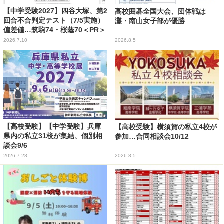
【中学受験2027】四谷大塚、第2
高校囲碁全国大会、団体戦は
回合不合判定テスト（7/5実施）
灘・南山女子部が優勝
偏差値…筑駒74・桜蔭70＜PR＞
2026.7.10
2026.8.5
【高校受験】【中学受験】兵庫
【高校受験】横須賀の私立4校が
県内の私立31校が集結、個別相
参加…合同相談会10/12
談会9/6
2026.7.28
2026.8.5