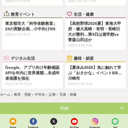
2026.8.7 Fri 19:45
2026.7.30 Thu 11:15
教育イベント
生活・健康
東京都市大「科学体験教室」
【高校野球2026夏】東海大甲
24の実験企画…小中向け9/6
府・健大高崎・有明・長崎日
大が勝利…第4日は遊学館vs
2026.8.7 Fri 18:15
青森山田ほか
2026.8.8 Sat 9:52
デジタル生活
趣味・娯楽
Google、アプリ向け年齢確認
【夏休み2026】魚に触れて学
APIを年内に世界展開…未成年
ぶ「おさかな」イベント8/8…
者保護を強化
川崎市
2026.7.31 Fri 13:45
2026.8.7 Fri 10:45
ホーム
›
教育・受験
›
中学生
›
記事
›
写真・画像
TOP
Home
Facebook
X
YouTube
Instagram
line