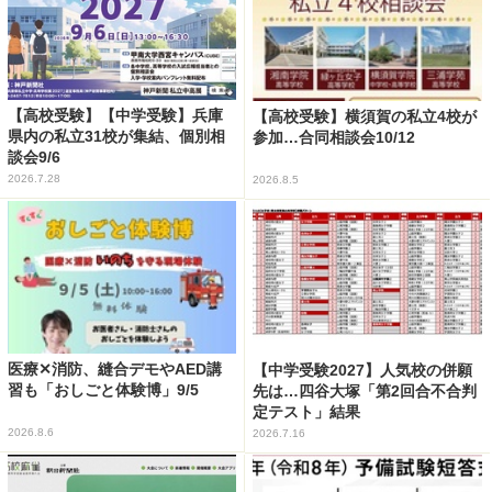
【高校受験】【中学受験】兵庫
【高校受験】横須賀の私立4校が
県内の私立31校が集結、個別相
参加…合同相談会10/12
談会9/6
2026.7.28
2026.8.5
医療✕消防、縫合デモやAED講
【中学受験2027】人気校の併願
習も「おしごと体験博」9/5
先は…四谷大塚「第2回合不合判
定テスト」結果
2026.8.6
2026.7.16