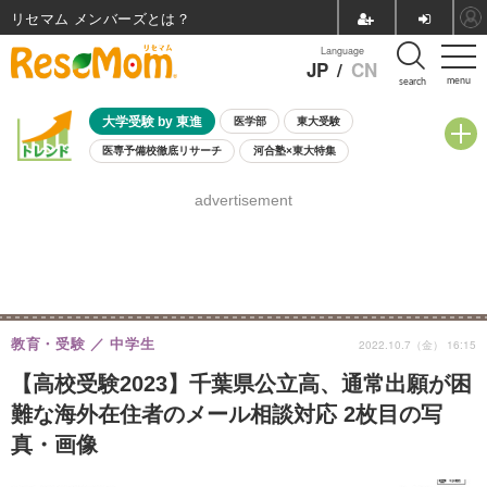
リセマム メンバーズ
Language
JP
/
CN
menu
search
大学受験 by 東進
医学部
東大受験
医専予備校徹底リサーチ
河合塾×東大特集
親子で考える大学選び
高校受験
中学受験
小学校受験
advertisement
共通テスト
夏休み
8月開催学校説明会・相談会
8月開催イベント・WS
全国公立高校 過去問
人気記事
自由研究教材（小学生向け）
自由研究教材（中学生向け）
ランキング
教育・受験
中学生
2022.10.7（金） 16:15
【高校受験2023】千葉県公立高、通常出願が困
難な海外在住者のメール相談対応 2枚目の写
真・画像