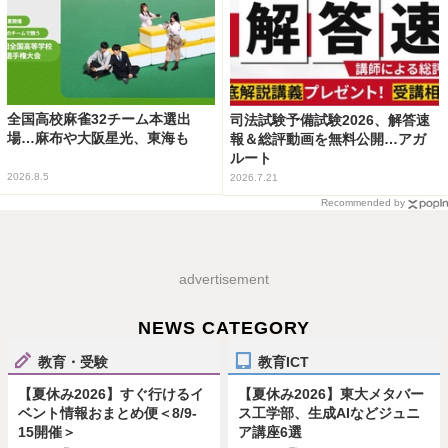
全国高校麻雀32チーム本選出
司法試験予備試験2026、解答速
場…麻布や大阪星光、東海も
報＆総評動画を無料公開…アガ
ルート
2026.8.5
2026.7.21
Recommended by
advertisement
NEWS CATEGORY
教育・受験
教育ICT
【夏休み2026】すぐ行けるイ
【夏休み2026】東大メタバー
ベント情報おまとめ便＜8/9-
ス工学部、生成AIなどジュニ
15開催＞
ア講座6選