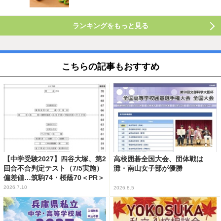
ランキングをもっと見る
こちらの記事もおすすめ
【中学受験2027】四谷大塚、第2
高校囲碁全国大会、団体戦は
回合不合判定テスト（7/5実施）
灘・南山女子部が優勝
偏差値…筑駒74・桜蔭70＜PR＞
2026.7.10
2026.8.5