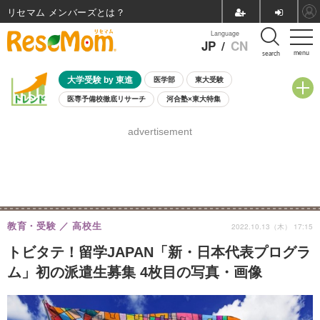
リセマム メンバーズ
Language
JP
/
CN
menu
search
大学受験 by 東進
医学部
東大受験
医専予備校徹底リサーチ
河合塾×東大特集
親子で考える大学選び
高校受験
中学受験
小学校受験
advertisement
共通テスト
夏休み
8月開催学校説明会・相談会
8月開催イベント・WS
全国公立高校 過去問
人気記事
自由研究教材（小学生向け）
自由研究教材（中学生向け）
ランキング
教育・受験
高校生
2022.10.13（木） 17:15
トビタテ！留学JAPAN「新・日本代表プログラ
ム」初の派遣生募集 4枚目の写真・画像