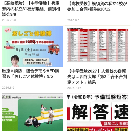
【高校受験】【中学受験】兵庫
【高校受験】横須賀の私立4校が
県内の私立31校が集結、個別相
参加…合同相談会10/12
談会9/6
2026.7.28
2026.8.5
医療✕消防、縫合デモやAED講
【中学受験2027】人気校の併願
習も「おしごと体験博」9/5
先は…四谷大塚「第2回合不合判
定テスト」結果
2026.8.6
2026.7.16