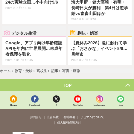
24の実験企画…小中向け9/6
海大甲府・健大高崎・有明・
長崎日大が勝利…第4日は遊学
2026.8.7 Fri 18:15
館vs青森山田ほか
2026.8.8 Sat 9:52
デジタル生活
趣味・娯楽
Google、アプリ向け年齢確認
【夏休み2026】魚に触れて学
APIを年内に世界展開…未成年
ぶ「おさかな」イベント8/8…
者保護を強化
川崎市
2026.7.31 Fri 13:45
2026.8.7 Fri 10:45
ホーム
›
教育・受験
›
高校生
›
記事
›
写真・画像
TOP
Home
Facebook
X
YouTube
Instagram
line
お問合せ
広告掲載
会社概要
リセマムについて
個人情報保護方針