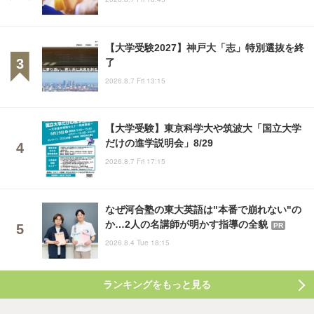
【大学受験2027】神戸大「志」特別選抜を終
了
2026.8.7 Fri 13:15
【大学受験】東京科学大や筑波大「国立大学
だけの進学説明会」8/29
2026.8.7 Fri 17:15
なぜ河合塾の東大英語は"本番で崩れない"の
か…2人の名講師が明かす指導の全貌
PR
2026.8.4 Tue 18:15
ランキングをもっと見る