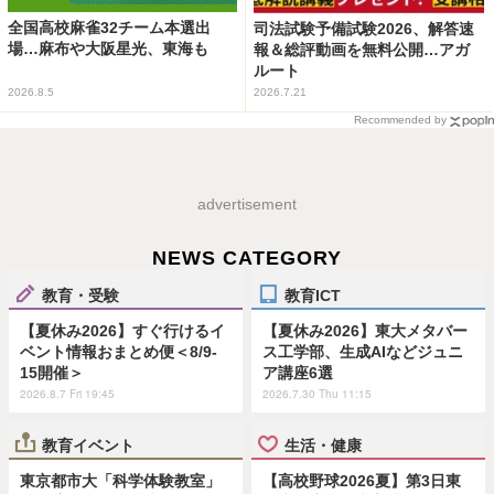
全国高校麻雀32チーム本選出
司法試験予備試験2026、解答速
場…麻布や大阪星光、東海も
報＆総評動画を無料公開…アガ
ルート
2026.8.5
2026.7.21
Recommended by
advertisement
NEWS CATEGORY
教育・受験
教育ICT
【夏休み2026】すぐ行けるイ
【夏休み2026】東大メタバー
ベント情報おまとめ便＜8/9-
ス工学部、生成AIなどジュニ
15開催＞
ア講座6選
2026.8.7 Fri 19:45
2026.7.30 Thu 11:15
教育イベント
生活・健康
東京都市大「科学体験教室」
【高校野球2026夏】第3日東