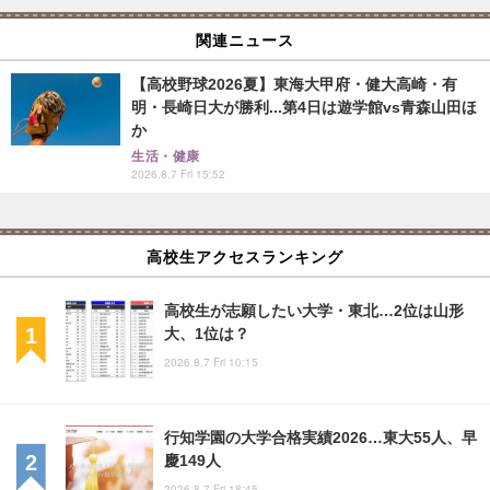
関連ニュース
【高校野球2026夏】東海大甲府・健大高崎・有
明・長崎日大が勝利...第4日は遊学館vs青森山田ほ
か
生活・健康
2026.8.7 Fri 15:52
高校生アクセスランキング
高校生が志願したい大学・東北…2位は山形
大、1位は？
2026.8.7 Fri 10:15
行知学園の大学合格実績2026…東大55人、早
慶149人
2026.8.7 Fri 18:45