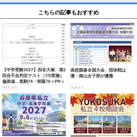
こちらの記事もおすすめ
【中学受験2027】四谷大塚、第2
高校囲碁全国大会、団体戦は
回合不合判定テスト（7/5実施）
灘・南山女子部が優勝
偏差値…筑駒74・桜蔭70＜PR＞
2026.7.10
2026.8.5