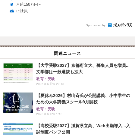
月給150万円～
正社員
Sponsored by
関連ニュース
【大学受験2027】京都府立大、募集人員を増員...
文学部は一般選抜も拡大
教育・受験
2026.8.6 Thu 22:15
【夏休み2026】村山斉氏が公開講義、小中学生の
ための大学講義スクール9月開校
教育・受験
2026.8.6 Thu 1:15
【高校受験2027】滋賀県立高、Web出願導入...入
試制度パンフ公開