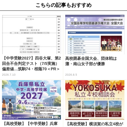
こちらの記事もおすすめ
【中学受験2027】四谷大塚、第2
高校囲碁全国大会、団体戦は
回合不合判定テスト（7/5実施）
灘・南山女子部が優勝
偏差値…筑駒74・桜蔭70＜PR＞
2026.7.10
2026.8.5
【高校受験】【中学受験】兵庫
【高校受験】横須賀の私立4校が