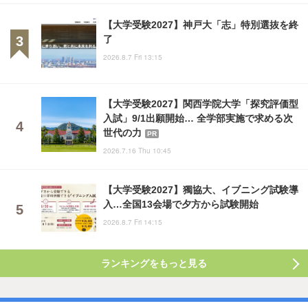
【大学受験2027】神戸大「志」特別選抜を終
了
2026.8.7 Fri 13:15
【大学受験2027】関西学院大学「探究評価型
入試」9/1出願開始… 全学部実施で求める次
世代の力
PR
2026.7.16 Thu 10:45
【大学受験2027】獨協大、イブニング試験導
入…全国13会場で夕方から試験開始
2026.8.7 Fri 14:15
ランキングをもっと見る