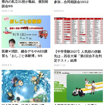
県内の私立31校が集結、個別相
参加…合同相談会10/12
談会9/6
2026.7.28
2026.8.5
医療✕消防、縫合デモやAED講
【中学受験2027】人気校の併願
習も「おしごと体験博」9/5
先は…四谷大塚「第2回合不合判
定テスト」結果
2026.8.6
2026.7.16