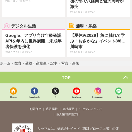
後の部で八幡商と健大高崎が
2026.8.7 Fri 18:15
激突
2026.8.7 Fri 12:45
デジタル生活
趣味・娯楽
Google、アプリ向け年齢確認
【夏休み2026】魚に触れて学
APIを年内に世界展開…未成年
ぶ「おさかな」イベント8/8…
者保護を強化
川崎市
2026.7.31 Fri 13:45
2026.8.7 Fri 10:45
ホーム
›
教育・受験
›
高校生
›
記事
›
写真・画像
TOP
Home
Facebook
X
YouTube
Instagram
line
お問合せ
広告掲載
会社概要
リセマムについて
個人情報保護方針
リセマムは、株式会社イード（東証グロース上場）の運