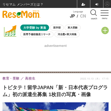
リセマム メンバーズ
Language
JP
/
CN
menu
search
大学受験 by 東進
医学部
東大受験
医専予備校徹底リサーチ
河合塾×東大特集
親子で考える大学選び
高校受験
中学受験
小学校受験
advertisement
共通テスト
夏休み
8月開催学校説明会・相談会
8月開催イベント・WS
全国公立高校 過去問
人気記事
自由研究教材（小学生向け）
自由研究教材（中学生向け）
ランキング
教育・受験
高校生
2022.10.13（木） 17:15
トビタテ！留学JAPAN「新・日本代表プログラ
ム」初の派遣生募集 1枚目の写真・画像