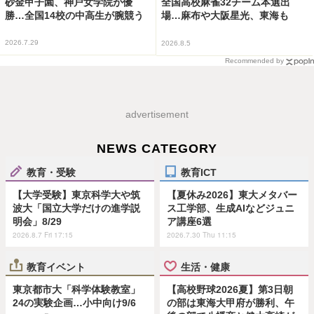
砂金甲子園、神戸女学院が優
全国高校麻雀32チーム本選出
勝…全国14校の中高生が腕競う
場…麻布や大阪星光、東海も
2026.7.29
2026.8.5
Recommended by
advertisement
NEWS CATEGORY
教育・受験
教育ICT
【大学受験】東京科学大や筑
【夏休み2026】東大メタバー
波大「国立大学だけの進学説
ス工学部、生成AIなどジュニ
明会」8/29
ア講座6選
2026.8.7 Fri 17:15
2026.7.30 Thu 11:15
教育イベント
生活・健康
東京都市大「科学体験教室」
【高校野球2026夏】第3日朝
24の実験企画…小中向け9/6
の部は東海大甲府が勝利、午