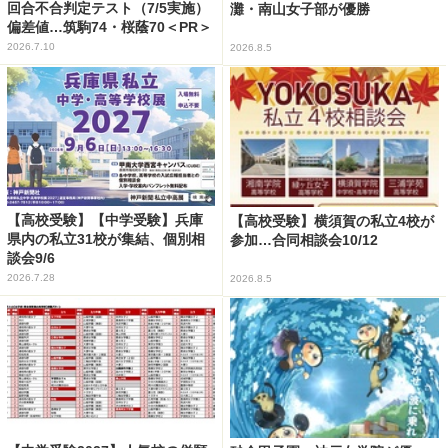
回合不合判定テスト（7/5実施）
灘・南山女子部が優勝
偏差値…筑駒74・桜蔭70＜PR＞
2026.7.10
2026.8.5
【高校受験】【中学受験】兵庫
【高校受験】横須賀の私立4校が
県内の私立31校が集結、個別相
参加…合同相談会10/12
談会9/6
2026.7.28
2026.8.5