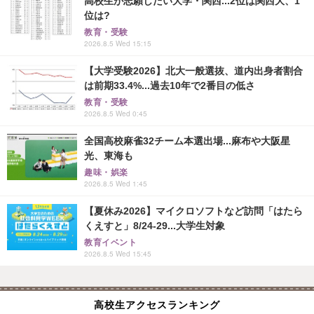
高校生が志願したい大学・関西...2位は関西大、1
位は?
教育・受験
2026.8.5 Wed 15:15
【大学受験2026】北大一般選抜、道内出身者割合
は前期33.4%...過去10年で2番目の低さ
教育・受験
2026.8.5 Wed 0:45
全国高校麻雀32チーム本選出場...麻布や大阪星
光、東海も
趣味・娯楽
2026.8.5 Wed 1:45
【夏休み2026】マイクロソフトなど訪問「はたら
くえすと」8/24-29...大学生対象
教育イベント
2026.8.5 Wed 15:45
高校生アクセスランキング