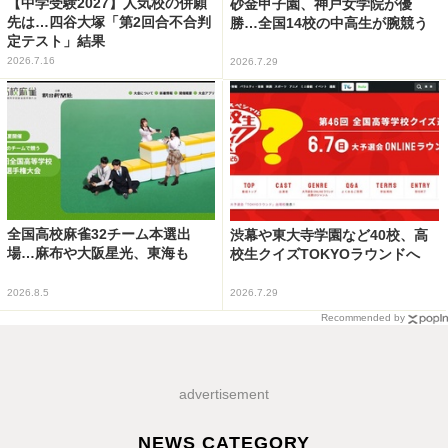
【中学受験2027】人気校の併願
砂金甲子園、神戸女学院が優
先は…四谷大塚「第2回合不合判
勝…全国14校の中高生が腕競う
定テスト」結果
2026.7.16
2026.7.29
全国高校麻雀32チーム本選出
渋幕や東大寺学園など40校、高
場…麻布や大阪星光、東海も
校生クイズTOKYOラウンドへ
2026.8.5
2026.7.29
Recommended by
advertisement
NEWS CATEGORY