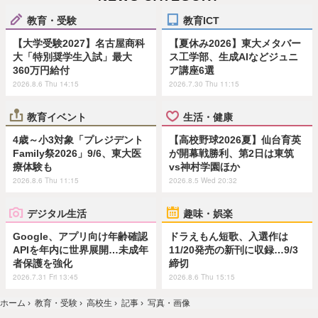
教育・受験
教育ICT
【大学受験2027】名古屋商科
【夏休み2026】東大メタバー
大「特別奨学生入試」最大
ス工学部、生成AIなどジュニ
360万円給付
ア講座6選
2026.8.6 Thu 14:15
2026.7.30 Thu 11:15
教育イベント
生活・健康
4歳～小3対象「プレジデント
【高校野球2026夏】仙台育英
Family祭2026」9/6、東大医
が開幕戦勝利、第2日は東筑
療体験も
vs神村学園ほか
2026.8.6 Thu 11:15
2026.8.5 Wed 20:32
デジタル生活
趣味・娯楽
Google、アプリ向け年齢確認
ドラえもん短歌、入選作は
APIを年内に世界展開…未成年
11/20発売の新刊に収録…9/3
者保護を強化
締切
2026.7.31 Fri 13:45
2026.8.6 Thu 15:15
ホーム
›
教育・受験
›
高校生
›
記事
›
写真・画像