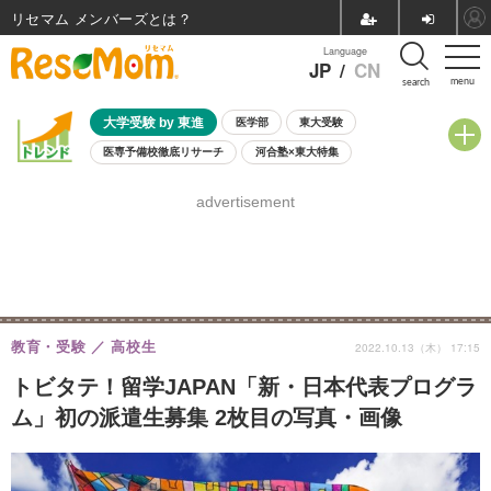
リセマム メンバーズ
Language
JP
/
CN
menu
search
大学受験 by 東進
医学部
東大受験
医専予備校徹底リサーチ
河合塾×東大特集
親子で考える大学選び
高校受験
中学受験
小学校受験
advertisement
共通テスト
夏休み
8月開催学校説明会・相談会
8月開催イベント・WS
全国公立高校 過去問
人気記事
自由研究教材（小学生向け）
自由研究教材（中学生向け）
ランキング
教育・受験
高校生
2022.10.13（木） 17:15
トビタテ！留学JAPAN「新・日本代表プログラ
ム」初の派遣生募集 2枚目の写真・画像