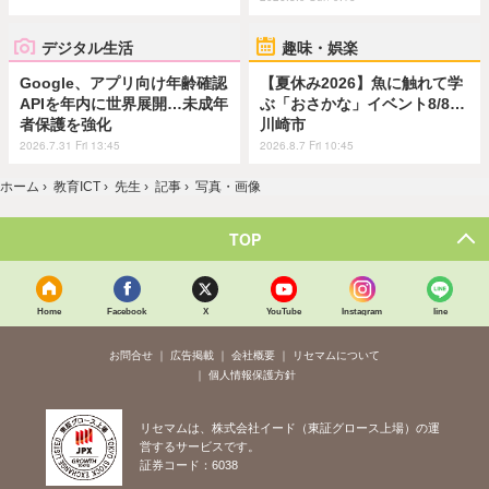
デジタル生活
趣味・娯楽
Google、アプリ向け年齢確認
【夏休み2026】魚に触れて学
APIを年内に世界展開…未成年
ぶ「おさかな」イベント8/8…
者保護を強化
川崎市
2026.7.31 Fri 13:45
2026.8.7 Fri 10:45
ホーム
›
教育ICT
›
先生
›
記事
›
写真・画像
TOP
Home
Facebook
X
YouTube
Instagram
line
お問合せ
広告掲載
会社概要
リセマムについて
個人情報保護方針
リセマムは、株式会社イード（東証グロース上場）の運
営するサービスです。
証券コード：6038