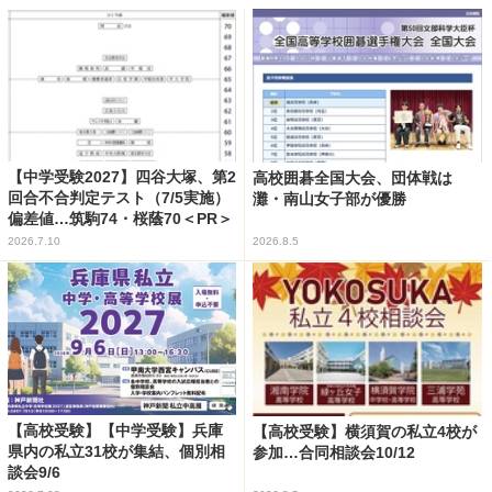
【中学受験2027】四谷大塚、第2
高校囲碁全国大会、団体戦は
回合不合判定テスト（7/5実施）
灘・南山女子部が優勝
偏差値…筑駒74・桜蔭70＜PR＞
2026.7.10
2026.8.5
【高校受験】【中学受験】兵庫
【高校受験】横須賀の私立4校が
県内の私立31校が集結、個別相
参加…合同相談会10/12
談会9/6