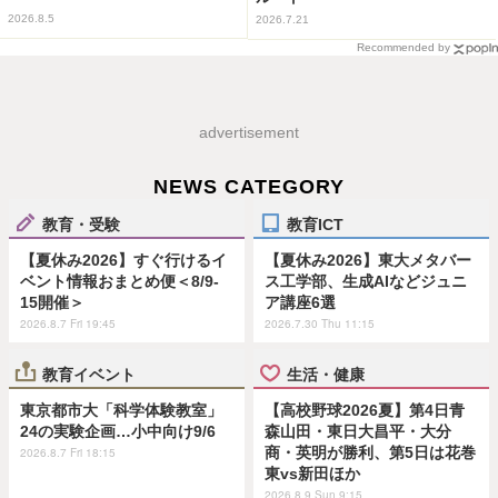
2026.8.5
2026.7.21
Recommended by
advertisement
NEWS CATEGORY
教育・受験
教育ICT
【夏休み2026】すぐ行けるイ
【夏休み2026】東大メタバー
ベント情報おまとめ便＜8/9-
ス工学部、生成AIなどジュニ
15開催＞
ア講座6選
2026.8.7 Fri 19:45
2026.7.30 Thu 11:15
教育イベント
生活・健康
東京都市大「科学体験教室」
【高校野球2026夏】第4日青
24の実験企画…小中向け9/6
森山田・東日大昌平・大分
商・英明が勝利、第5日は花巻
2026.8.7 Fri 18:15
東vs新田ほか
2026.8.9 Sun 9:15