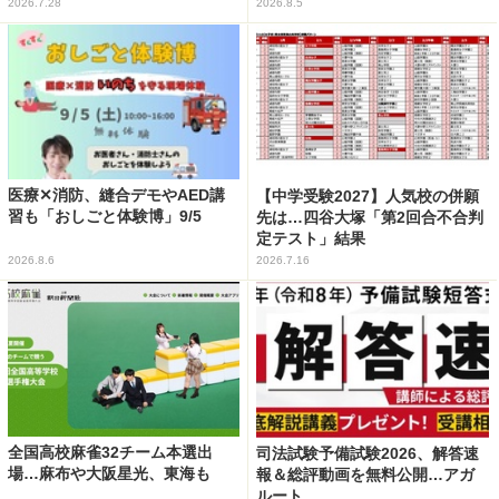
2026.7.28
2026.8.5
医療✕消防、縫合デモやAED講
【中学受験2027】人気校の併願
習も「おしごと体験博」9/5
先は…四谷大塚「第2回合不合判
定テスト」結果
2026.8.6
2026.7.16
全国高校麻雀32チーム本選出
司法試験予備試験2026、解答速
場…麻布や大阪星光、東海も
報＆総評動画を無料公開…アガ
ルート