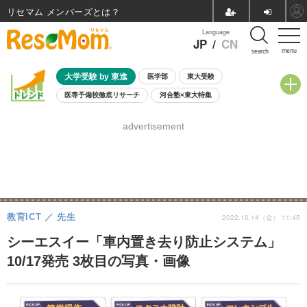
リセマム メンバーズ
Language
JP
/
CN
menu
search
大学受験 by 東進
医学部
東大受験
医専予備校徹底リサーチ
河合塾×東大特集
親子で考える大学選び
高校受験
中学受験
小学校受験
advertisement
共通テスト
夏休み
8月開催学校説明会・相談会
8月開催イベント・WS
全国公立高校 過去問
人気記事
自由研究教材（小学生向け）
自由研究教材（中学生向け）
ランキング
教育ICT
先生
2022.10.14（金） 11:45
シーエスイー「車内置き去り防止システム」
10/17発売 3枚目の写真・画像