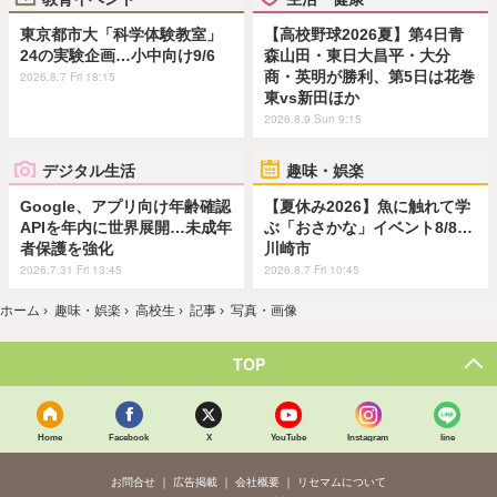
東京都市大「科学体験教室」
【高校野球2026夏】第4日青
24の実験企画…小中向け9/6
森山田・東日大昌平・大分
商・英明が勝利、第5日は花巻
2026.8.7 Fri 18:15
東vs新田ほか
2026.8.9 Sun 9:15
デジタル生活
趣味・娯楽
Google、アプリ向け年齢確認
【夏休み2026】魚に触れて学
APIを年内に世界展開…未成年
ぶ「おさかな」イベント8/8…
者保護を強化
川崎市
2026.7.31 Fri 13:45
2026.8.7 Fri 10:45
ホーム
›
趣味・娯楽
›
高校生
›
記事
›
写真・画像
TOP
Home
Facebook
X
YouTube
Instagram
line
お問合せ
広告掲載
会社概要
リセマムについて