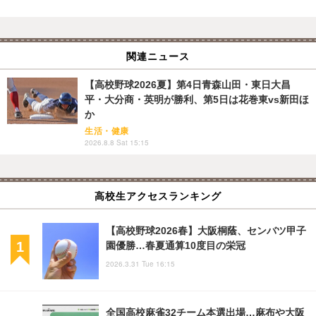
関連ニュース
【高校野球2026夏】第4日青森山田・東日大昌
平・大分商・英明が勝利、第5日は花巻東vs新田ほ
か
生活・健康
2026.8.8 Sat 15:15
高校生アクセスランキング
【高校野球2026春】大阪桐蔭、センバツ甲子
園優勝…春夏通算10度目の栄冠
2026.3.31 Tue 16:15
全国高校麻雀32チーム本選出場…麻布や大阪