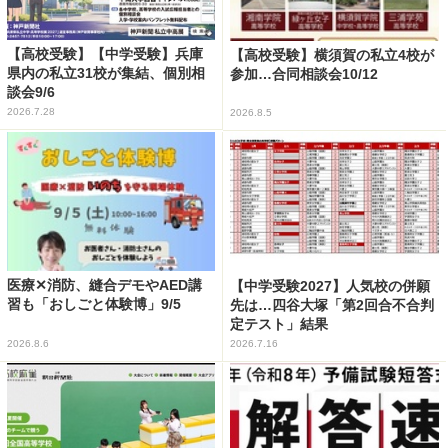
【高校受験】【中学受験】兵庫
【高校受験】横須賀の私立4校が
県内の私立31校が集結、個別相
参加…合同相談会10/12
談会9/6
2026.7.28
2026.8.5
医療✕消防、縫合デモやAED講
【中学受験2027】人気校の併願
習も「おしごと体験博」9/5
先は…四谷大塚「第2回合不合判
定テスト」結果
2026.8.6
2026.7.16