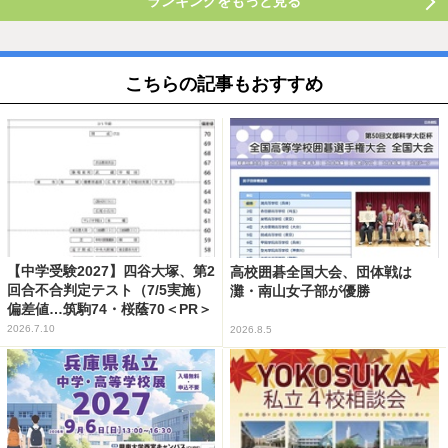
ランキングをもっと見る
こちらの記事もおすすめ
【中学受験2027】四谷大塚、第2
高校囲碁全国大会、団体戦は
回合不合判定テスト（7/5実施）
灘・南山女子部が優勝
偏差値…筑駒74・桜蔭70＜PR＞
2026.7.10
2026.8.5