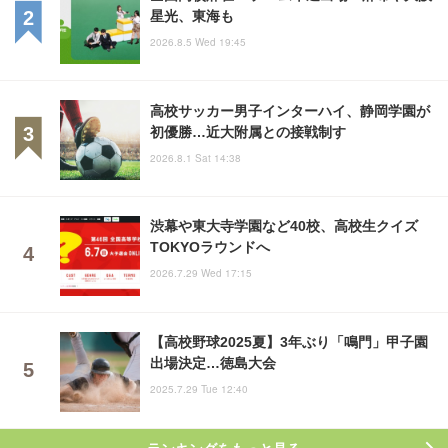
星光、東海も
2026.8.5 Wed 19:45
高校サッカー男子インターハイ、静岡学園が
初優勝…近大附属との接戦制す
2026.8.1 Sat 14:38
渋幕や東大寺学園など40校、高校生クイズ
TOKYOラウンドへ
2026.7.29 Wed 17:15
【高校野球2025夏】3年ぶり「鳴門」甲子園
出場決定…徳島大会
2025.7.29 Tue 12:40