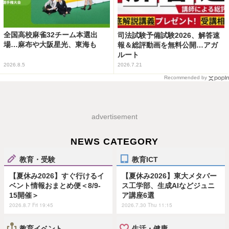
全国高校麻雀32チーム本選出
司法試験予備試験2026、解答速
場…麻布や大阪星光、東海も
報＆総評動画を無料公開…アガ
ルート
2026.8.5
2026.7.21
Recommended by
advertisement
NEWS CATEGORY
教育・受験
教育ICT
【夏休み2026】すぐ行けるイ
【夏休み2026】東大メタバー
ベント情報おまとめ便＜8/9-
ス工学部、生成AIなどジュニ
15開催＞
ア講座6選
2026.8.7 Fri 19:45
2026.7.30 Thu 11:15
教育イベント
生活・健康