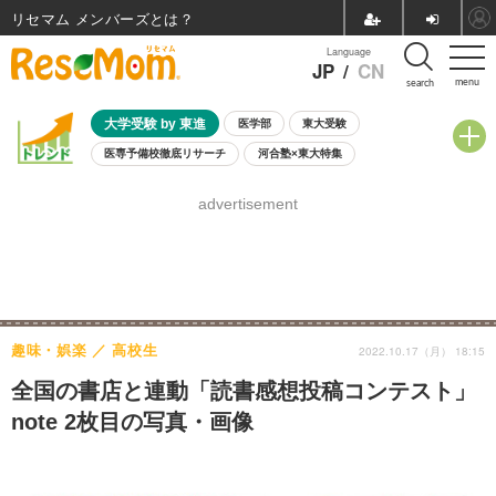
リセマム メンバーズ
Language
JP
/
CN
menu
search
大学受験 by 東進
医学部
東大受験
医専予備校徹底リサーチ
河合塾×東大特集
親子で考える大学選び
高校受験
中学受験
小学校受験
advertisement
共通テスト
夏休み
8月開催学校説明会・相談会
8月開催イベント・WS
全国公立高校 過去問
人気記事
自由研究教材（小学生向け）
自由研究教材（中学生向け）
ランキング
趣味・娯楽
高校生
2022.10.17（月） 18:15
全国の書店と連動「読書感想投稿コンテスト」
note 2枚目の写真・画像