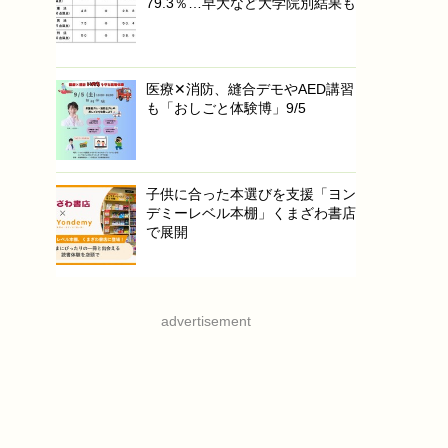
79.3％…早大など大学院別結果も
医療✕消防、縫合デモやAED講習
も「おしごと体験博」9/5
子供に合った本選びを支援「ヨン
デミーレベル本棚」くまざわ書店
で展開
advertisement