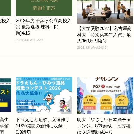
高校入
2018年度 千葉県公立高校入
試[後期選抜 理科・問
【大学受験2027】名古屋商
題]4/16
科大「特別奨学生入試」最
2026.8.5 Wed 22:4
大360万円給付
2026.8.5 Wed 20:15
高生
ドラえもん短歌、入選作は
明大「やさしい日本語チャ
数学解
11/20発売の新刊に収録…
レンジ」8/28締切…地方校
表
9/3締切
は交通費助成あり