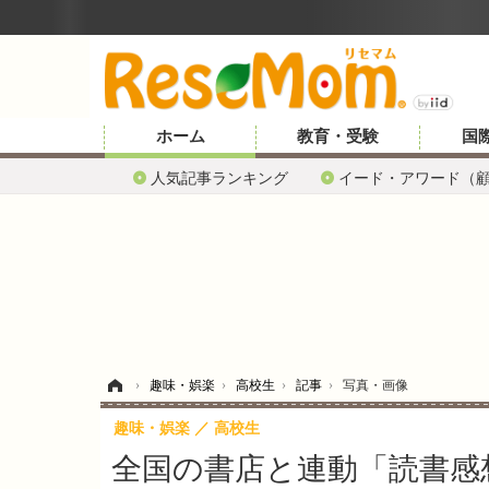
リセマム メンバーズ
ホーム
教育・受験
国
人気記事ランキング
イード・アワード（
ホーム
›
趣味・娯楽
›
高校生
›
記事
›
写真・画像
趣味・娯楽
高校生
全国の書店と連動「読書感想