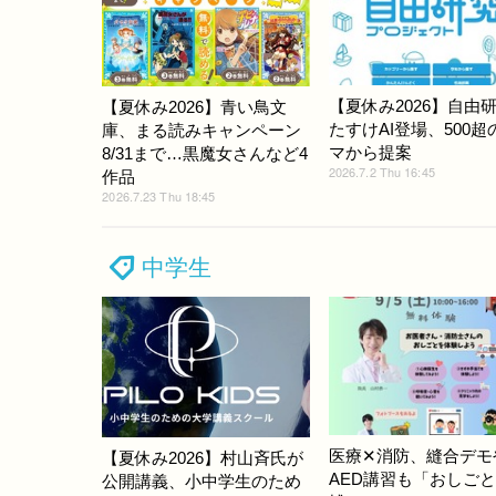
【夏休み2026】自由
【夏休み2026】青い鳥文
たすけAI登場、500超
庫、まる読みキャンペーン
マから提案
8/31まで…黒魔女さんなど4
2026.7.2 Thu 16:45
作品
2026.7.23 Thu 18:45
中学生
医療✕消防、縫合デモ
【夏休み2026】村山斉氏が
AED講習も「おしご
公開講義、小中学生のため