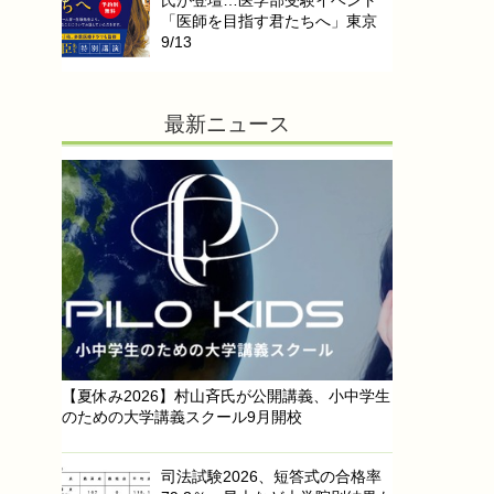
氏が登壇…医学部受験イベント
「医師を目指す君たちへ」東京
9/13
最新ニュース
【夏休み2026】村山斉氏が公開講義、小中学生
のための大学講義スクール9月開校
司法試験2026、短答式の合格率