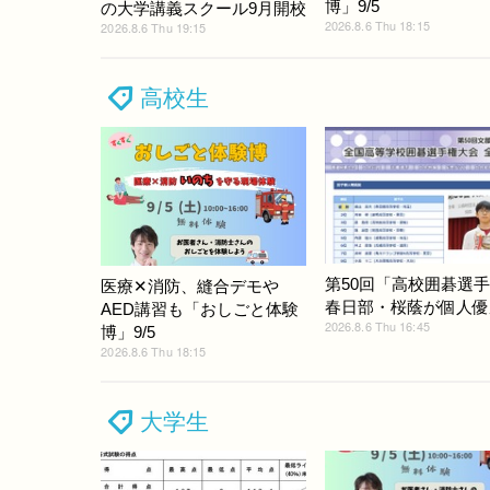
博」9/5
の大学講義スクール9月開校
2026.8.6 Thu 18:15
2026.8.6 Thu 19:15
高校生
第50回「高校囲碁選
医療✕消防、縫合デモや
春日部・桜蔭が個人優
AED講習も「おしごと体験
2026.8.6 Thu 16:45
博」9/5
2026.8.6 Thu 18:15
大学生