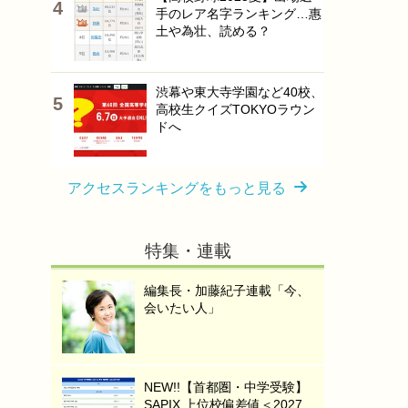
手のレア名字ランキング…惠
土や為壮、読める？
渋幕や東大寺学園など40校、
高校生クイズTOKYOラウン
ドへ
アクセスランキングをもっと見る
特集・連載
編集長・加藤紀子連載「今、
会いたい人」
NEW!!【首都圏・中学受験】
SAPIX 上位校偏差値＜2027