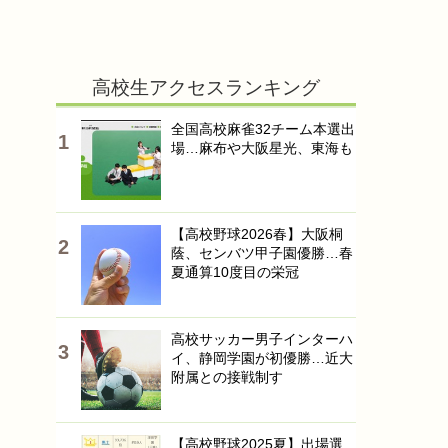
高校生アクセスランキング
全国高校麻雀32チーム本選出
場…麻布や大阪星光、東海も
【高校野球2026春】大阪桐
蔭、センバツ甲子園優勝…春
夏通算10度目の栄冠
高校サッカー男子インターハ
イ、静岡学園が初優勝…近大
附属との接戦制す
【高校野球2025夏】出場選