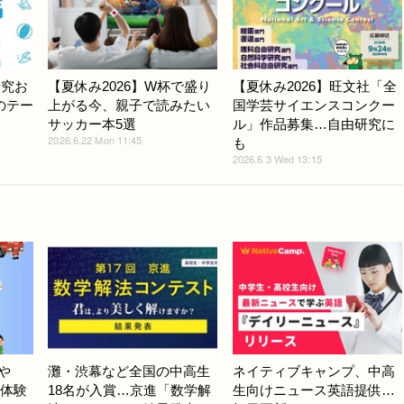
研究お
【夏休み2026】W杯で盛り
【夏休み2026】旺文社「全
のテー
上がる今、親子で読みたい
国学芸サイエンスコンクー
サッカー本5選
ル」作品募集…自由研究に
2026.6.22 Mon 11:45
も
2026.6.3 Wed 13:15
や
灘・渋幕など全国の中高生
ネイティブキャンプ、中高
と体験
18名が入賞…京進「数学解
生向けニュース英語提供…