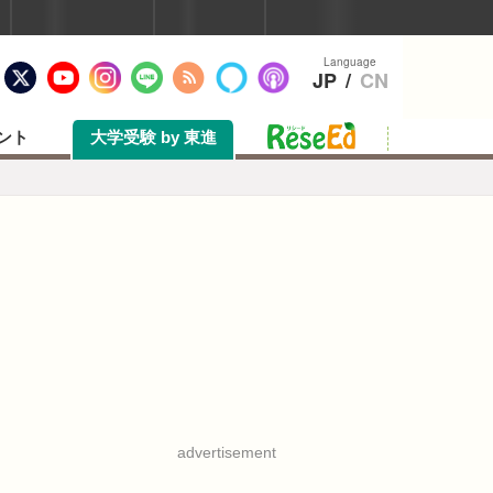
ログイン
こんにちは、ゲストさん
Language
JP
/
CN
ント
大学受験 by 東進
advertisement