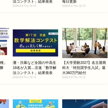
法コンテスト」結果発表
毎日更新
2026.8.6 Thu 16:15
2026.8.6 Thu 12:15
手権」
灘・渋幕など全国の中高生
【大学受験2027】名古屋商
勝
18名が入賞…京進「数学解
科大「特別奨学生入試」最
法コンテスト」結果発表
大360万円給付
2026.8.6 Thu 16:15
2026.8.6 Thu 14:15