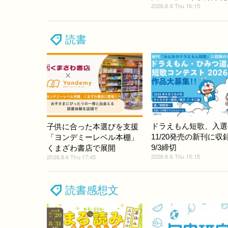
2026.8.6 Thu 16:15
読書
ドラえもん短歌、入選
子供に合った本選びを支援
11/20発売の新刊に収
「ヨンデミーレベル本棚」
9/3締切
くまざわ書店で展開
2026.8.6 Thu 15:15
2026.8.6 Thu 17:45
読書感想文