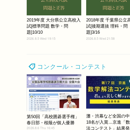
2019年度 大分県公立高校入
2018年度 千葉県公立
試[標準問題 数学・問
試[後期選抜 理科・問
題]10/10
題]3/16
2026.8.5 Wed 19:15
2026.8.5 Wed 21:58
コンクール・コンテスト
灘・渋幕など全国の中
第50回「高校囲碁選手権」
18名が入賞…京進「
春日部・桜蔭が個人優勝
2026.8.6 Thu 16:45
法コンテスト」結果発