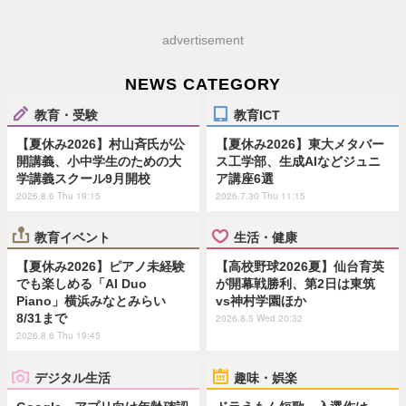
advertisement
NEWS CATEGORY
教育・受験
教育ICT
【夏休み2026】村山斉氏が公
【夏休み2026】東大メタバー
開講義、小中学生のための大
ス工学部、生成AIなどジュニ
学講義スクール9月開校
ア講座6選
2026.8.6 Thu 19:15
2026.7.30 Thu 11:15
教育イベント
生活・健康
【夏休み2026】ピアノ未経験
【高校野球2026夏】仙台育英
でも楽しめる「AI Duo
が開幕戦勝利、第2日は東筑
Piano」横浜みなとみらい
vs神村学園ほか
8/31まで
2026.8.5 Wed 20:32
2026.8.6 Thu 19:45
デジタル生活
趣味・娯楽