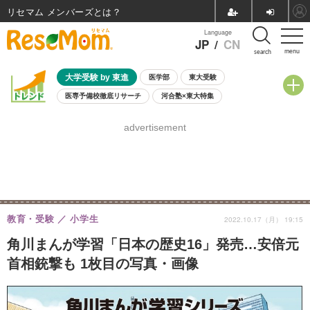
リセマム メンバーズ
Language
JP
/
CN
menu
search
大学受験 by 東進
医学部
東大受験
医専予備校徹底リサーチ
河合塾×東大特集
親子で考える大学選び
高校受験
中学受験
小学校受験
advertisement
共通テスト
夏休み
8月開催学校説明会・相談会
8月開催イベント・WS
全国公立高校 過去問
人気記事
自由研究教材（小学生向け）
自由研究教材（中学生向け）
ランキング
教育・受験
小学生
2022.10.17（月） 19:15
角川まんが学習「日本の歴史16」発売…安倍元
首相銃撃も 1枚目の写真・画像