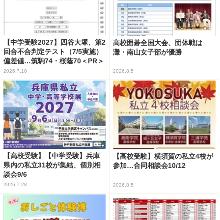
【中学受験2027】四谷大塚、第2
高校囲碁全国大会、団体戦は
回合不合判定テスト（7/5実施）
灘・南山女子部が優勝
偏差値…筑駒74・桜蔭70＜PR＞
2026.7.10
2026.8.5
【高校受験】【中学受験】兵庫
【高校受験】横須賀の私立4校が
県内の私立31校が集結、個別相
参加…合同相談会10/12
談会9/6
2026.7.28
2026.8.5