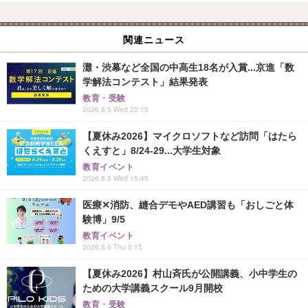
関連ニュース
灘・渋幕など全国の中高生18名が入賞...京進「数
学解法コンテスト」結果発表
教育・受験
2026.8.5 Wed 22:15
【夏休み2026】マイクロソフトなど訪問「はたら
くえすと」8/24-29...大学生対象
教育イベント
2026.8.5 Wed 15:45
医療✕消防、縫合デモやAED講習も「おしごと体
験博」9/5
教育イベント
2026.8.6 Thu 0:15
【夏休み2026】村山斉氏が公開講義、小中学生の
ための大学講義スクール9月開校
教育・受験