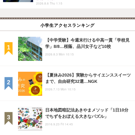
2026.8.6 Thu 1:15
小学生アクセスランキング
【中学受験】今週末行ける中高一貫「学校見
学」8/8…桜蔭、品川女子など10校
2026.8.3 Mon 10:15
【夏休み2026】実験からサイエンススイーツ
まで、自由研究32選…NGK
2026.7.13 Mon 10:15
日本地図暗記法あきやまメソッド「1日10分
でちずをおぼえる大きなパズル」
2016.9.23 Fri 14:45