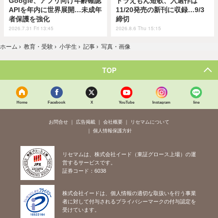
Google、アプリ向け年齢確認
ドラえもん短歌、入選作は
APIを年内に世界展開…未成年
11/20発売の新刊に収録…9/3
者保護を強化
締切
2026.7.31 Fri 13:45
2026.8.6 Thu 15:15
ホーム
›
教育・受験
›
小学生
›
記事
›
写真・画像
TOP
Home
Facebook
X
YouTube
Instagram
line
お問合せ
広告掲載
会社概要
リセマムについて
個人情報保護方針
リセマムは、株式会社イード（東証グロース上場）の運
営するサービスです。
証券コード：6038
株式会社イードは、個人情報の適切な取扱いを行う事業
者に対して付与されるプライバシーマークの付与認定を
受けています。