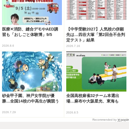
医療✕消防、縫合デモやAED講
【中学受験2027】人気校の併願
習も「おしごと体験博」9/5
先は…四谷大塚「第2回合不合判
定テスト」結果
2026.8.6
2026.7.16
砂金甲子園、神戸女学院が優
全国高校麻雀32チーム本選出
勝…全国14校の中高生が腕競う
場…麻布や大阪星光、東海も
2026.7.29
2026.8.5
Recommended by