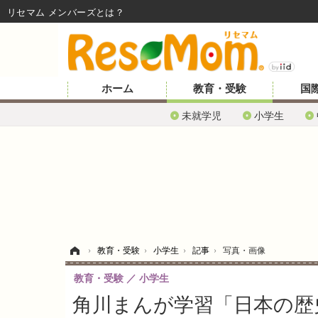
リセマム メンバーズ
ホーム
教育・受験
国
未就学児
小学生
ホーム
›
教育・受験
›
小学生
›
記事
›
写真・画像
教育・受験
小学生
角川まんが学習「日本の歴史