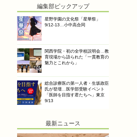
編集部ピックアップ
星野学園の文化祭「星華祭」
9/12-13…小中高合同
関西学院・初の全学校説明会…教
育現場から語られた「一貫教育の
魅力とこれから」
総合診療医の第一人者・生坂政臣
氏が登壇…医学部受験イベント
「医師を目指す君たちへ」東京
9/13
最新ニュース