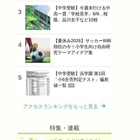
【中学受験】今週末行ける中
高一貫「学校見学」8/8…桜
蔭、品川女子など10校
【夏休み2026】サッカーW杯
熱狂の今！小学生向け自由研
究テーマアイデア集
【中学受験】浜学園 第1回
「小6合否判定テスト」偏差
値一覧
PR
アクセスランキングをもっと見る
特集・連載