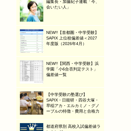
編集長・加藤紀子連載「今、
会いたい人」
NEW!!【首都圏・中学受験】
SAPIX 上位校偏差値＜2027
年度版（2026年4月）
NEW!!【関西・中学受験】浜
学園「小6合否判定テスト」
偏差値一覧
【中学受験の塾選び】
SAPIX・日能研・四谷大塚・
早稲アカ・エルカミノ・グノ
ーブルの特徴・費用と合格力
都道府県別 高校入試偏差値ラ