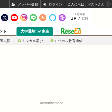
ログイン
こんにちは、ゲストさん
Language
JP
/
CN
ント
大学受験 by 東進
過去問
ミツカル学び
ミツカル教育通信
advertisement