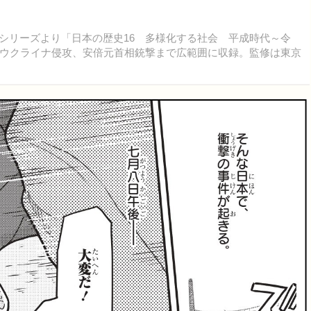
が学習シリーズより「日本の歴史16 多様化する社会 平成時代～令
ウクライナ侵攻、安倍元首相銃撃まで広範囲に収録。監修は東京