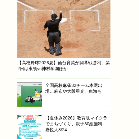
【高校野球2026夏】仙台育英が開幕戦勝利、第
2日は東筑vs神村学園ほか
全国高校麻雀32チーム本選出
場…麻布や大阪星光、東海も
【夏休み2026】教育版マイクラ
でまちづくり、親子30組無料…
嘉悦大8/24