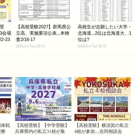
受
【高校受験2027】群馬県公
高校生が志願したい大学・
3会場
立高、実施要項公表...本検
北海道...2位は北海道大、1
-23
査2/16-17
位は?
2026.8.4 Tue 23:15
2026.8.4 Tue 18:15
団体戦
【高校受験】【中学受験】
【高校受験】横須賀の私立
優勝
兵庫県内の私立31校が集
4校が参加…合同相談会