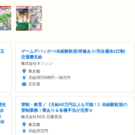
埼玉
ゲームデバッガー/未経験歓迎/研修あり/完全週休2日制/
交通費支給
株式会社キソシン
東京都
月給29万500円～58万円
正社員
歴史
管制・教育／《月給40万円以上も可能！》未経験歓迎の
企
管制業務！寮あり＆各種手当が充実☆
勤
株式会社SGS 日暮里店
間休
東京都
月給25万円