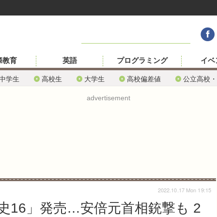
際教育
英語
プログラミング
イベ
中学生
高校生
大学生
高校偏差値
公立高校・
advertisement
2022.10.17 Mon 19:15
16」発売…安倍元首相銃撃も 2