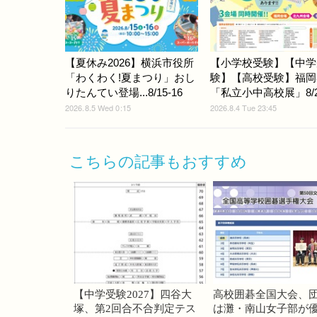
【夏休み2026】横浜市役所
【小学校受験】【中学
「わくわく!夏まつり」おし
験】【高校受験】福岡
りたんてい登場...8/15-16
「私立小中高校展」8/22
2026.8.5 Wed 0:15
2026.8.4 Tue 23:45
こちらの記事もおすすめ
【中学受験2027】四谷大
高校囲碁全国大会、
塚、第2回合不合判定テス
は灘・南山女子部が