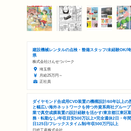
建設機械レンタルの点検・整備スタッフ/未経験OK/
県
株式会社けんせつパーク
埼玉県
月給25万円～
正社員
ダイヤモンド合成用CVD装置の機構設計/60年以上の
と幅広い海外ネットワークを持つ外資系商社グループ
業で真空成膜装置の設計経験を活かす/東京都江東区
務・転勤なし/年収目安500万以上×完全週休2日・年
日125日/フレックスタイム制/年収500万円以上
日総工産株式会社