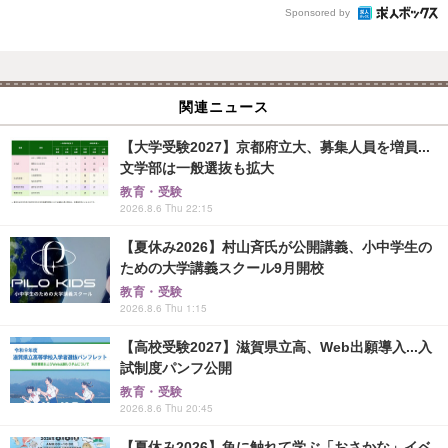
Sponsored by
関連ニュース
【大学受験2027】京都府立大、募集人員を増員...
文学部は一般選抜も拡大
教育・受験
2026.8.6 Thu 22:15
【夏休み2026】村山斉氏が公開講義、小中学生の
ための大学講義スクール9月開校
教育・受験
2026.8.6 Thu 1:15
【高校受験2027】滋賀県立高、Web出願導入...入
試制度パンフ公開
教育・受験
2026.8.6 Thu 20:45
【夏休み2026】魚に触れて学ぶ「おさかな」イベ