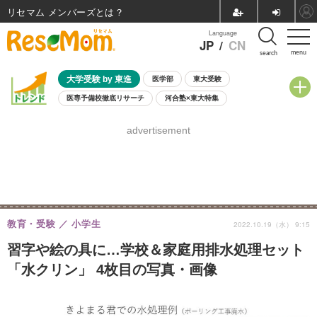
リセマム メンバーズ
Language
JP
/
CN
menu
search
大学受験 by 東進
医学部
東大受験
医専予備校徹底リサーチ
河合塾×東大特集
親子で考える大学選び
高校受験
中学受験
小学校受験
advertisement
共通テスト
夏休み
8月開催学校説明会・相談会
8月開催イベント・WS
全国公立高校 過去問
人気記事
自由研究教材（小学生向け）
自由研究教材（中学生向け）
ランキング
教育・受験
小学生
2022.10.19（水） 9:15
習字や絵の具に…学校＆家庭用排水処理セット
「水クリン」 4枚目の写真・画像