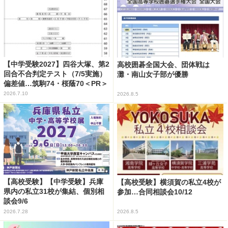
【中学受験2027】四谷大塚、第2
高校囲碁全国大会、団体戦は
回合不合判定テスト（7/5実施）
灘・南山女子部が優勝
偏差値…筑駒74・桜蔭70＜PR＞
2026.7.10
2026.8.5
【高校受験】【中学受験】兵庫
【高校受験】横須賀の私立4校が
県内の私立31校が集結、個別相
参加…合同相談会10/12
談会9/6
2026.7.28
2026.8.5