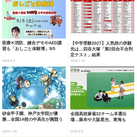
医療✕消防、縫合デモやAED講
【中学受験2027】人気校の併願
習も「おしごと体験博」9/5
先は…四谷大塚「第2回合不合判
定テスト」結果
2026.8.6
2026.7.16
砂金甲子園、神戸女学院が優
全国高校麻雀32チーム本選出
勝…全国14校の中高生が腕競う
場…麻布や大阪星光、東海も
2026.7.29
2026.8.5