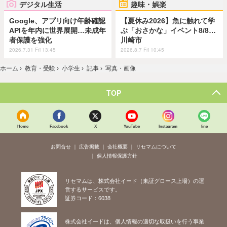
デジタル生活
趣味・娯楽
Google、アプリ向け年齢確認
【夏休み2026】魚に触れて学
APIを年内に世界展開…未成年
ぶ「おさかな」イベント8/8…
者保護を強化
川崎市
2026.7.31 Fri 13:45
2026.8.7 Fri 10:45
ホーム
›
教育・受験
›
小学生
›
記事
›
写真・画像
TOP
Home
Facebook
X
YouTube
Instagram
line
お問合せ
広告掲載
会社概要
リセマムについて
個人情報保護方針
リセマムは、株式会社イード（東証グロース上場）の運
営するサービスです。
証券コード：6038
株式会社イードは、個人情報の適切な取扱いを行う事業