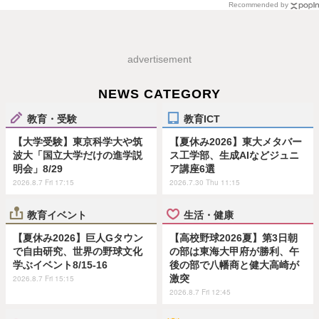
Recommended by
advertisement
NEWS CATEGORY
教育・受験
教育ICT
【大学受験】東京科学大や筑
【夏休み2026】東大メタバー
波大「国立大学だけの進学説
ス工学部、生成AIなどジュニ
明会」8/29
ア講座6選
2026.8.7 Fri 17:15
2026.7.30 Thu 11:15
教育イベント
生活・健康
【夏休み2026】巨人Gタウン
【高校野球2026夏】第3日朝
で自由研究、世界の野球文化
の部は東海大甲府が勝利、午
学ぶイベント8/15-16
後の部で八幡商と健大高崎が
激突
2026.8.7 Fri 15:15
2026.8.7 Fri 12:45