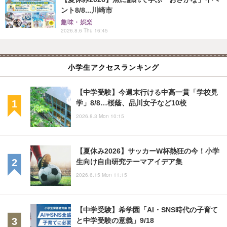
ント8/8...川崎市
趣味・娯楽
2026.8.6 Thu 16:45
小学生アクセスランキング
【中学受験】今週末行ける中高一貫「学校見
学」8/8…桜蔭、品川女子など10校
2026.8.3 Mon 10:15
【夏休み2026】サッカーW杯熱狂の今！小学
生向け自由研究テーマアイデア集
2026.6.15 Mon 11:15
【中学受験】希学園「AI・SNS時代の子育て
と中学受験の意義」9/18