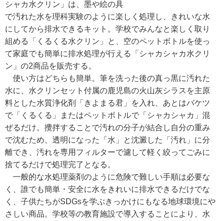
シャカ水クリン」は、墨や絵の具
で汚れた水を理科実験のように楽しく処理し、きれいな水
にしてから排水できるキット。学校でみんなと楽しく取り
組める「くるくる水クリン」と、空のペットボトルを使っ
て家庭でも簡単に排水処理が行える「シャカシャカ水クリ
ン」の2商品を販売する。
使い方はどちらも簡単。筆を洗った後の真っ黒に汚れた
水に、水クリンセット付属の鹿児島の火山灰シラスを主原
料とした水質浄化剤「きよまる君」を入れ、あとはバケツ
で「くるくる」またはペットボトルで「シャカシャカ」混
ぜるだけ。攪拌することで汚れの分子が結合し自分の重み
で沈むため、透明になった「水」と沈澱した「汚れ」に分
離でき、汚れを専用フィルターで濾して軽く絞ってごみに
捨てるだけで処理完了となる。
一般的な水処理薬剤のように危険で難しい手順は必要な
く、誰でも簡単・安全に水をきれいに排水できるだけでな
く、子供たちがSDGsを学ぶきっかけにもなる地球環境にや
さしい商品。学校等の教育施設で導入することにより、水