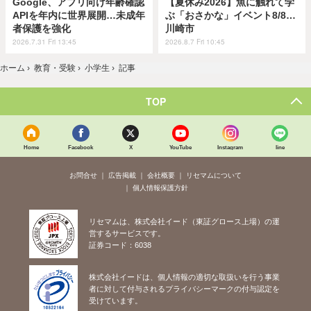
Google、アプリ向け年齢確認
【夏休み2026】魚に触れて学
APIを年内に世界展開…未成年
ぶ「おさかな」イベント8/8…
者保護を強化
川崎市
2026.7.31 Fri 13:45
2026.8.7 Fri 10:45
ホーム
›
教育・受験
›
小学生
›
記事
TOP
Home
Facebook
X
YouTube
Instagram
line
お問合せ
広告掲載
会社概要
リセマムについて
個人情報保護方針
リセマムは、株式会社イード（東証グロース上場）の運
営するサービスです。
証券コード：6038
株式会社イードは、個人情報の適切な取扱いを行う事業
者に対して付与されるプライバシーマークの付与認定を
受けています。