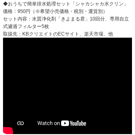
◆おうちで簡単排水処理セット「シャカシャカ水クリン」
価格：950円（※希望小売価格・税別・運賃別）
セット内容：水質浄化剤「きよまる君」10回分、専用自立
式濾過フィルター5枚
取扱先：KBクリエイトのECサイト、楽天市場、他