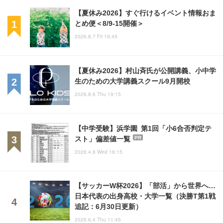
【夏休み2026】すぐ行けるイベント情報おま
とめ便＜8/9-15開催＞
2026.8.7 Fri 19:45
【夏休み2026】村山斉氏が公開講義、小中学
生のための大学講義スクール9月開校
2026.8.6 Thu 19:15
【中学受験】浜学園 第1回「小6合否判定テ
スト」偏差値一覧
PR
2026.4.8 Wed 16:15
【サッカーW杯2026】「部活」から世界へ…
日本代表の出身高校・大学一覧（決勝T第1戦
追記：6月30日更新）
2026.6.4 Thu 11:45