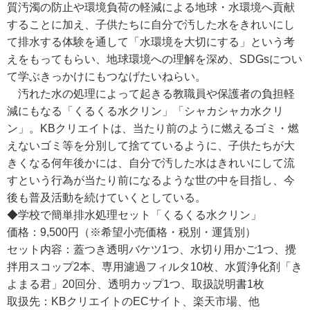
質汚濁の防止や環境負荷の軽減による地球・水環境へ貢献
することに加え、子供たちに自分で汚した水をきれいにし
て排水する体験を通して「水環境を大切にする」という考
えをもってもらい、地球環境への理解を深め、SDGsについ
て学ぶきっかけにもつなげたいねらい。
汚れた水の処理によって起きる教職員や保護者の負担軽
減にもなる「くるくる水クリン」「シャカシャカ水クリ
ン」。KBクリエイトは、当たり前のように燃えるゴミ・燃
えないゴミ等を分別して捨てているように、子供たちが大
きくなる何年後かには、自分で汚した水はきれいにして流
すという行為が当たり前になるような世の中を目指し、今
後も普及活動を続けていくとしている。
◆学校で簡単排水処理セット「くるくる水クリン」
価格：9,500円（※希望小売価格・税別・運賃別）
セット内容：蓋つき透明バケツ1つ、水切り用かご1つ、攪
拌用スコップ2本、専用濾過フィルタ10枚、水質浄化剤「き
よまる君」20回分、透明カップ1つ、取扱説明書1枚
取扱先：KBクリエイトのECサイト、楽天市場、他