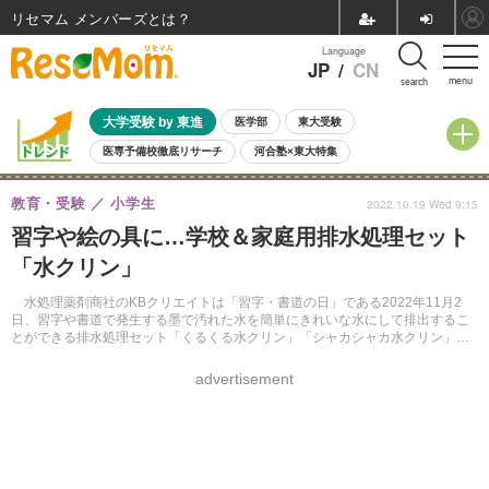
リセマム メンバーズ
Language
JP
/
CN
menu
search
大学受験 by 東進
医学部
東大受験
医専予備校徹底リサーチ
河合塾×東大特集
親子で考える大学選び
高校受験
中学受験
小学校受験
教育・受験
小学生
2022.10.19 Wed 9:15
共通テスト
夏休み
8月開催学校説明会・相談会
習字や絵の具に…学校＆家庭用排水処理セット
8月開催イベント・WS
全国公立高校 過去問
人気記事
「水クリン」
自由研究教材（小学生向け）
自由研究教材（中学生向け）
ランキング
水処理薬剤商社のKBクリエイトは「習字・書道の日」である2022年11月2
日、習字や書道で発生する墨で汚れた水を簡単にきれいな水にして排出するこ
とができる排水処理セット「くるくる水クリン」「シャカシャカ水クリン」を
発売する。
advertisement