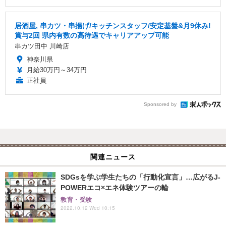
居酒屋, 串カツ・串揚げ/キッチンスタッフ/安定基盤&月9休み!
賞与2回 県内有数の高待遇でキャリアアップ可能
串カツ田中 川崎店
神奈川県
月給30万円～34万円
正社員
Sponsored by
関連ニュース
SDGsを学ぶ学生たちの「行動化宣言」…広がるJ-
POWERエコ×エネ体験ツアーの輪
教育・受験
2022.10.12 Wed 10:15