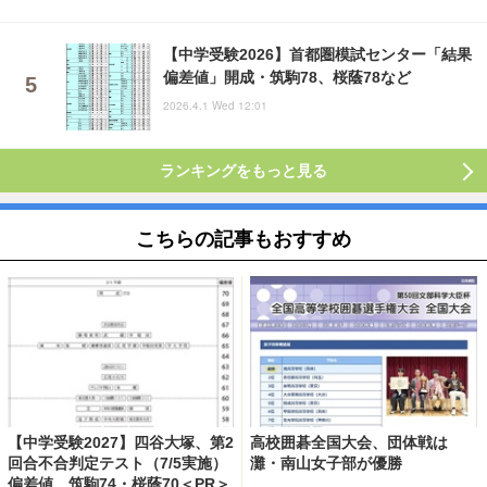
【中学受験2026】首都圏模試センター「結果
偏差値」開成・筑駒78、桜蔭78など
2026.4.1 Wed 12:01
ランキングをもっと見る
こちらの記事もおすすめ
【中学受験2027】四谷大塚、第2
高校囲碁全国大会、団体戦は
回合不合判定テスト（7/5実施）
灘・南山女子部が優勝
偏差値…筑駒74・桜蔭70＜PR＞