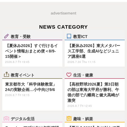
advertisement
NEWS CATEGORY
教育・受験
教育ICT
【夏休み2026】すぐ行けるイ
【夏休み2026】東大メタバー
ベント情報おまとめ便＜8/9-
ス工学部、生成AIなどジュニ
15開催＞
ア講座6選
2026.8.7 Fri 19:45
2026.7.30 Thu 11:15
教育イベント
生活・健康
東京都市大「科学体験教室」
【高校野球2026夏】第3日朝
24の実験企画…小中向け9/6
の部は東海大甲府が勝利、午
後の部で八幡商と健大高崎が
2026.8.7 Fri 18:15
激突
2026.8.7 Fri 12:45
デジタル生活
趣味・娯楽