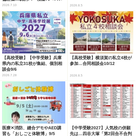
2026.7.10
2026.8.5
【高校受験】【中学受験】兵庫
【高校受験】横須賀の私立4校が
県内の私立31校が集結、個別相
参加…合同相談会10/12
談会9/6
2026.7.28
2026.8.5
医療✕消防、縫合デモやAED講
【中学受験2027】人気校の併願
習も「おしごと体験博」9/5
先は…四谷大塚「第2回合不合判