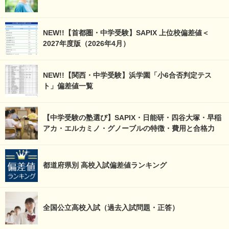
NEW!!【首都圏・中学受験】SAPIX 上位校偏差値＜
2027年度版（2026年4月）
NEW!!【関西・中学受験】浜学園「小6合否判定テス
ト」偏差値一覧
【中学受験の塾選び】SAPIX・日能研・四谷大塚・早稲
アカ・エルカミノ・グノーブルの特徴・費用と合格力
都道府県別 高校入試偏差値ランキング
全国公立高校入試（過去入試問題・正答）