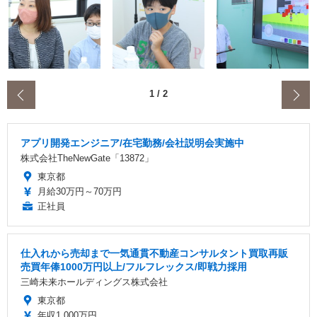
‹
1
/
2
アプリ開発エンジニア/在宅勤務/会社説明会実施中
株式会社TheNewGate「13872」
東京都
月給30万円～70万円
正社員
仕入れから売却まで一気通貫不動産コンサルタント買取再販
売買年俸1000万円以上/フルフレックス/即戦力採用
三崎未来ホールディングス株式会社
東京都
年収1,000万円