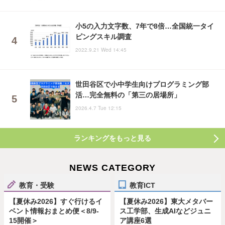
小5の入力文字数、7年で8倍…全国統一タイ
ピングスキル調査
2022.9.21 Wed 14:45
世田谷区で小中学生向けプログラミング部
活…完全無料の「第三の居場所」
2026.4.7 Tue 12:15
ランキングをもっと見る
NEWS CATEGORY
教育・受験
教育ICT
【夏休み2026】すぐ行けるイ
【夏休み2026】東大メタバー
ベント情報おまとめ便＜8/9-
ス工学部、生成AIなどジュニ
15開催＞
ア講座6選