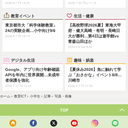
2026.8.7 Fri 19:45
2026.7.30 Thu 11:15
教育イベント
生活・健康
東京都市大「科学体験教室」
【高校野球2026夏】東海大甲
24の実験企画…小中向け9/6
府・健大高崎・有明・長崎日
大が勝利…第4日は遊学館vs
2026.8.7 Fri 18:15
青森山田ほか
2026.8.8 Sat 9:52
デジタル生活
趣味・娯楽
Google、アプリ向け年齢確認
【夏休み2026】魚に触れて学
APIを年内に世界展開…未成年
ぶ「おさかな」イベント8/8…
者保護を強化
川崎市
2026.7.31 Fri 13:45
2026.8.7 Fri 10:45
ホーム
›
教育ICT
›
小学生
›
記事
›
写真・画像
TOP