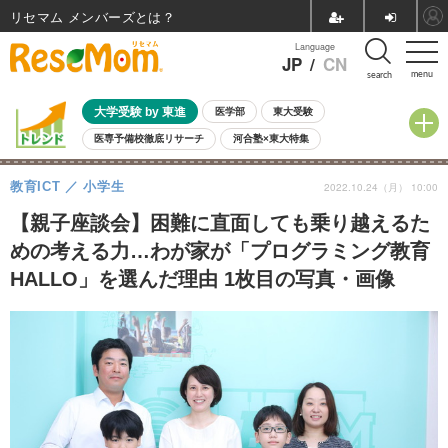
リセマム メンバーズ
Language
JP
/
CN
menu
search
大学受験 by 東進
医学部
東大受験
医専予備校徹底リサーチ
河合塾×東大特集
親子で考える大学選び
高校受験
中学受験
小学校受験
教育ICT
小学生
2022.10.24（月） 10:00
共通テスト
夏休み
8月開催学校説明会・相談会
8月開催イベント・WS
全国公立高校 過去問
人気記事
【親子座談会】困難に直面しても乗り越えるた
自由研究教材（小学生向け）
自由研究教材（中学生向け）
ランキング
めの考える力…わが家が「プログラミング教育
HALLO」を選んだ理由 1枚目の写真・画像