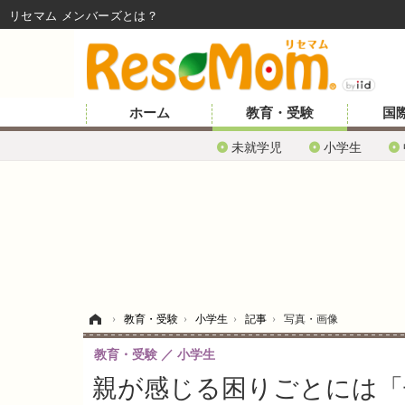
リセマム メンバーズ
ホーム
教育・受験
国
未就学児
小学生
ホーム
›
教育・受験
›
小学生
›
記事
›
写真・画像
教育・受験
小学生
親が感じる困りごとには「