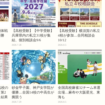
団体戦
【高校受験】【中学受験】
【高校受験】横須賀の私立
優勝
兵庫県内の私立31校が集
4校が参加…合同相談会
結、個別相談会9/6
10/12
2026.7.28
2026.8.5
気校の
砂金甲子園、神戸女学院が
全国高校麻雀32チーム本選
第2
優勝…全国14校の中高生が
出場…麻布や大阪星光、東
」結果
腕競う
海も
2026.7.29
2026.8.5