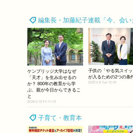
編集長・加藤紀子連載「今、会い
子供の「やる気スイッ
ケンブリッジ大学はなぜ
が入るための2つの条
「天才」を生み出せるの
2025.4.8 Tue 12:45
か？ 800年の教育から学
ぶ、親が今日からできるこ
と
2026.5.15 Fri 11:15
子育て・教育本