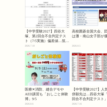
【中学受験2027】四谷大
高校囲碁全国大会、
塚、第2回合不合判定テス
は灘・南山女子部が
ト（7/5実施）偏差値…筑駒
74・桜蔭70＜PR＞
2026.7.10
2026.8.5
医療✕消防、縫合デモや
【中学受験2027】人
AED講習も「おしごと体験
併願先は…四谷大塚「
博」9/5
回合不合判定テスト
2026.8.6
2026.7.16