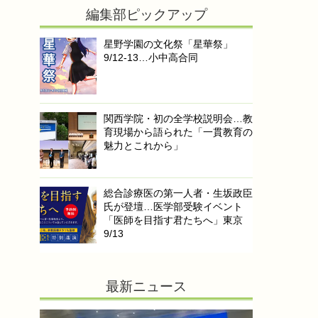
編集部ピックアップ
星野学園の文化祭「星華祭」
9/12-13…小中高合同
関西学院・初の全学校説明会…教
育現場から語られた「一貫教育の
魅力とこれから」
総合診療医の第一人者・生坂政臣
氏が登壇…医学部受験イベント
「医師を目指す君たちへ」東京
9/13
最新ニュース