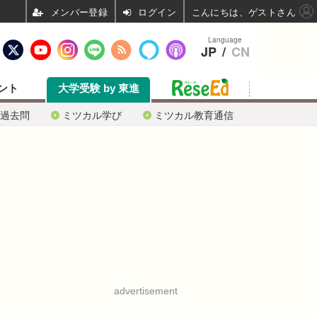
ログイン
こんにちは、ゲストさん
Language
JP
/
CN
ント
大学受験 by 東進
過去問
ミツカル学び
ミツカル教育通信
advertisement