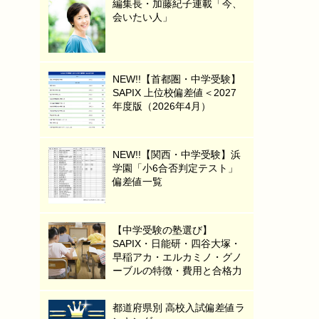
編集長・加藤紀子連載「今、
会いたい人」
NEW!!【首都圏・中学受験】
SAPIX 上位校偏差値＜2027
年度版（2026年4月）
NEW!!【関西・中学受験】浜
学園「小6合否判定テスト」
偏差値一覧
【中学受験の塾選び】
SAPIX・日能研・四谷大塚・
早稲アカ・エルカミノ・グノ
ーブルの特徴・費用と合格力
都道府県別 高校入試偏差値ラ