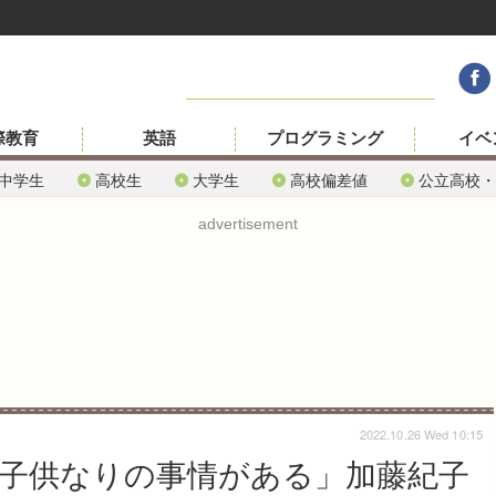
際教育
英語
プログラミング
イベ
中学生
高校生
大学生
高校偏差値
公立高校・
advertisement
2022.10.26 Wed 10:15
子供なりの事情がある」加藤紀子