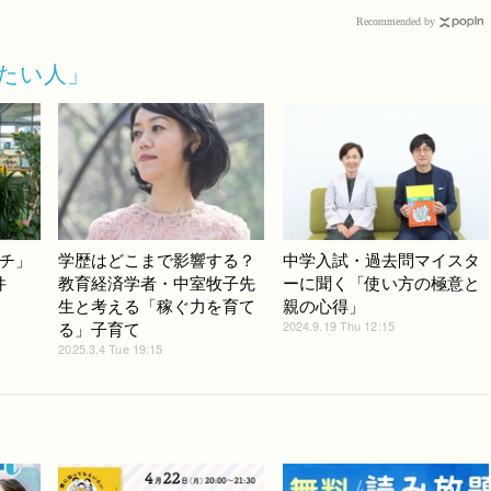
Recommended by
たい人」
チ」
学歴はどこまで影響する？
中学入試・過去問マイスタ
件
教育経済学者・中室牧子先
ーに聞く「使い方の極意と
生と考える「稼ぐ力を育て
親の心得」
2024.9.19 Thu 12:15
る」子育て
2025.3.4 Tue 19:15