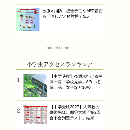
医療✕消防、縫合デモやAED講習
も「おしごと体験博」9/5
advertisement
小学生アクセスランキング
【中学受験】今週末行ける中
高一貫「学校見学」8/8…桜
蔭、品川女子など10校
【中学受験2027】人気校の
併願先は…四谷大塚「第2回
合不合判定テスト」結果