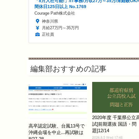
「8月入社可能!」/IT事務/月収27万～35万/未経験OK/
間休日125日以上 No.1769
Courage Path株式会社
神奈川県
月給27万円～35万円
正社員
編集部おすすめの記事
2020年度 千葉県公立
試[前期選抜 国語・問
高卒認定試験、台風13号で
題]12/14
沖縄会場を中止...再試験は
2026.8.5 Wed 17:48
8/27-28