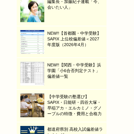
編集長・加藤紀子連載「今、
会いたい人」
NEW!!【首都圏・中学受験】
SAPIX 上位校偏差値＜2027
年度版（2026年4月）
NEW!!【関西・中学受験】浜
学園「小6合否判定テスト」
偏差値一覧
【中学受験の塾選び】
SAPIX・日能研・四谷大塚・
早稲アカ・エルカミノ・グノ
ーブルの特徴・費用と合格力
都道府県別 高校入試偏差値ラ