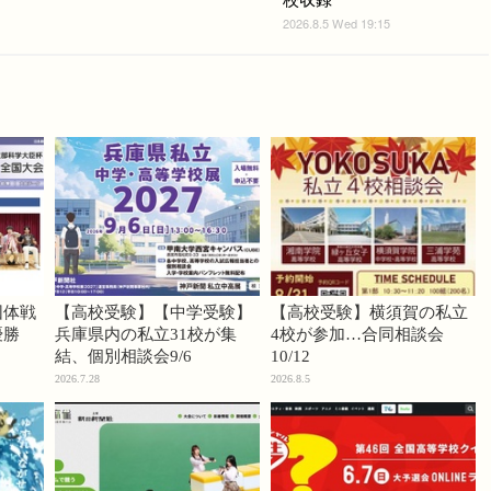
2026.8.5 Wed 19:15
団体戦
【高校受験】【中学受験】
【高校受験】横須賀の私立
優勝
兵庫県内の私立31校が集
4校が参加…合同相談会
結、個別相談会9/6
10/12
2026.7.28
2026.8.5