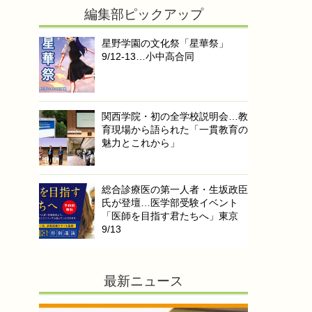
編集部ピックアップ
星野学園の文化祭「星華祭」
9/12-13…小中高合同
関西学院・初の全学校説明会…教
育現場から語られた「一貫教育の
魅力とこれから」
総合診療医の第一人者・生坂政臣
氏が登壇…医学部受験イベント
「医師を目指す君たちへ」東京
9/13
最新ニュース