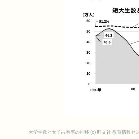
大学生数と女子占有率の推移 (c) 旺文社 教育情報セ