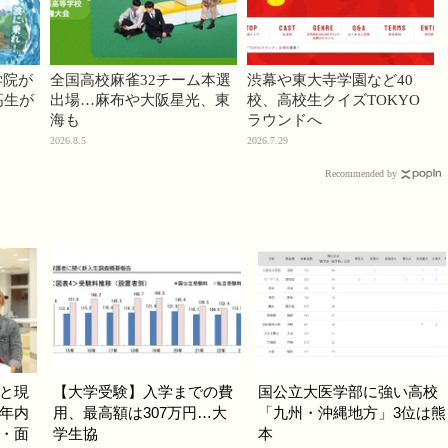
学院が
全国高校麻雀32チーム本選
渋幕や東大寺学園など40
高生が
出場…麻布や大阪星光、東
校、高校生クイズTOKYO
海も
ラウンドへ
2026.8.5
2026.7.29
Recommended by
と現
【大学受験】入学までの費
国公立大医学部に強い高校
年内
用、最高額は307万円…大
「九州・沖縄地方」3位は熊
・面
学生協
本