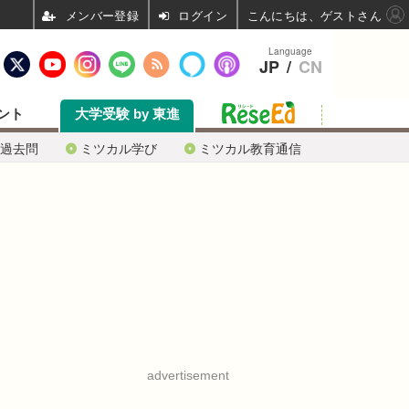
ログイン
こんにちは、ゲストさん
Language
JP
/
CN
ント
大学受験 by 東進
過去問
ミツカル学び
ミツカル教育通信
advertisement