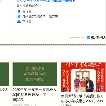
年
タクシードライバー/1年間の給与補償有
日本交通株式会社
東京都
月給18万2,000円～48万円
正社員
Sponsored by
高校入
2020年度 千葉県公立高校入
試[前期選抜 国語・問
朝日新聞出版「英語に強く
題]11/14
なる小学校選び2027」209
2026.8.5 Wed 17:48
校収録