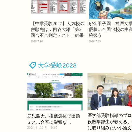
【中学受験2027】人気校の
砂金甲子園、神戸女
併願先は…四谷大塚「第2
優勝…全国14校の中
回合不合判定テスト」結果
腕競う
2026.7.16
2026.7.29
大学受験2023
医学部受験指導のプロ
鹿児島大、推薦選抜で出題
役医学部生が教える、
ミス…合否に影響なし
2024.11.29 Fri 19:15
に取り組みたい小論文