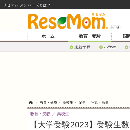
リセマム メンバーズ
ホーム
教育・受験
国
未就学児
小学生
ホーム
›
教育・受験
›
高校生
›
記事
›
写真・画像
教育・受験
高校生
【大学受験2023】受験生数