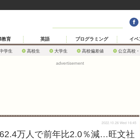
際教育
英語
プログラミング
イベ
中学生
高校生
大学生
高校偏差値
公立高校・
advertisement
2022.10.26 Wed 16:45
62.4万人で前年比2.0％減…旺文社