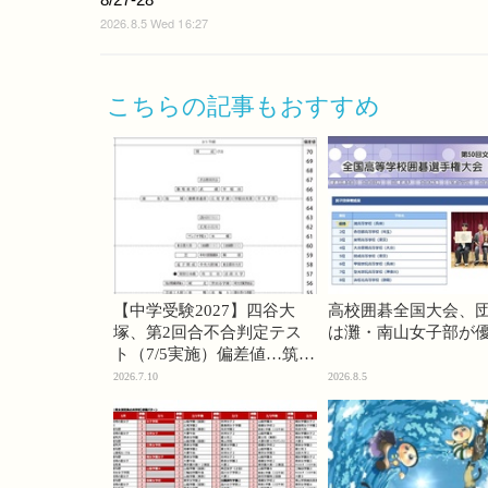
2026.8.5 Wed 16:27
こちらの記事もおすすめ
【中学受験2027】四谷大
高校囲碁全国大会、
塚、第2回合不合判定テス
は灘・南山女子部が
ト（7/5実施）偏差値…筑駒
74・桜蔭70＜PR＞
2026.7.10
2026.8.5