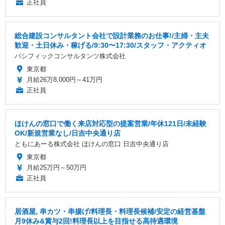
正社員
総合建設コンサルタント会社で設計業務のお仕事!/主婦・主夫
歓迎・土日休み・稼げる/9:30〜17:30/スタッフ・アクティオ
パシフィックコンサルタンツ株式会社
東京都
月給26万8,000円～41万円
正社員
ほけんの窓口で働く来店対応型の提案営業/年休121日/未経験
OK/新規営業なし/日吉中央通り店
ともにあーる株式会社 ほけんの窓口 日吉中央通り店
東京都
月給25万円～50万円
正社員
居酒屋, 串カツ・串揚げ/料理長・料理長候補/安定の経営基盤
月9休み&賞与2回!料理長以上を目指せる高待遇環境