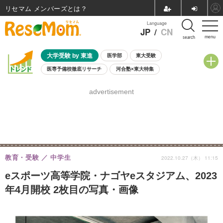
リセマム メンバーズ
Language
JP
/
CN
menu
search
大学受験 by 東進
医学部
東大受験
医専予備校徹底リサーチ
河合塾×東大特集
親子で考える大学選び
高校受験
中学受験
小学校受験
advertisement
共通テスト
夏休み
8月開催学校説明会・相談会
8月開催イベント・WS
全国公立高校 過去問
人気記事
自由研究教材（小学生向け）
自由研究教材（中学生向け）
ランキング
教育・受験
中学生
2022.10.27（木） 11:15
eスポーツ高等学院・ナゴヤeスタジアム、2023
年4月開校 2枚目の写真・画像