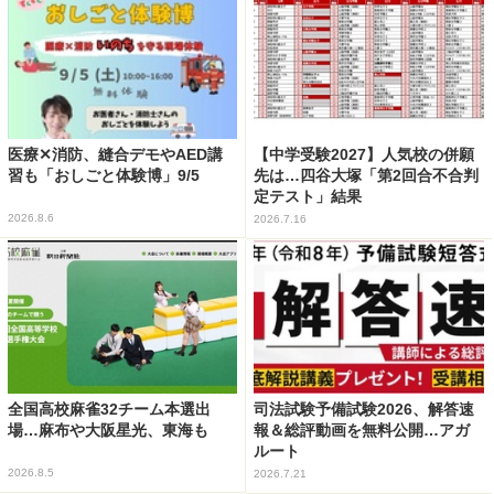
医療✕消防、縫合デモやAED講
【中学受験2027】人気校の併願
習も「おしごと体験博」9/5
先は…四谷大塚「第2回合不合判
定テスト」結果
2026.8.6
2026.7.16
全国高校麻雀32チーム本選出
司法試験予備試験2026、解答速
場…麻布や大阪星光、東海も
報＆総評動画を無料公開…アガ
ルート
2026.8.5
2026.7.21