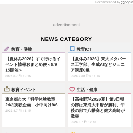
Recommended by
advertisement
NEWS CATEGORY
教育・受験
教育ICT
【夏休み2026】すぐ行けるイ
【夏休み2026】東大メタバー
ベント情報おまとめ便＜8/9-
ス工学部、生成AIなどジュニ
15開催＞
ア講座6選
2026.8.7 Fri 19:45
2026.7.30 Thu 11:15
教育イベント
生活・健康
東京都市大「科学体験教室」
【高校野球2026夏】第3日朝
24の実験企画…小中向け9/6
の部は東海大甲府が勝利、午
後の部で八幡商と健大高崎が
2026.8.7 Fri 18:15
激突
2026.8.7 Fri 12:45