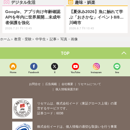
デジタル生活
趣味・娯楽
Google、アプリ向け年齢確認
【夏休み2026】魚に触れて学
APIを年内に世界展開…未成年
ぶ「おさかな」イベント8/8…
者保護を強化
川崎市
2026.7.31 Fri 13:45
2026.8.7 Fri 10:45
ホーム
›
教育・受験
›
中学生
›
記事
›
写真・画像
TOP
Home
Facebook
X
YouTube
Instagram
line
お問合せ
広告掲載
会社概要
リセマムについて
個人情報保護方針
リセマムは、株式会社イード（東証グロース上場）の運
営するサービスです。
証券コード：6038
株式会社イードは、個人情報の適切な取扱いを行う事業