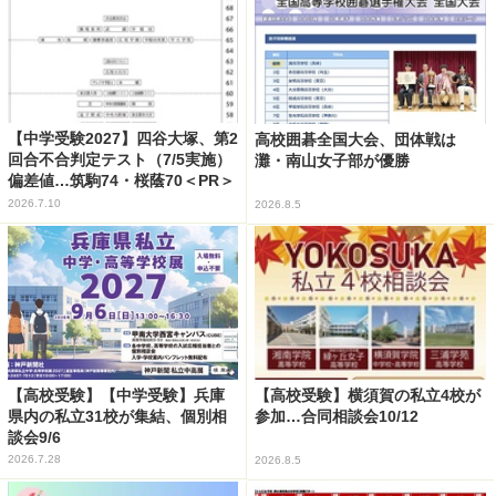
【中学受験2027】四谷大塚、第2
高校囲碁全国大会、団体戦は
回合不合判定テスト（7/5実施）
灘・南山女子部が優勝
偏差値…筑駒74・桜蔭70＜PR＞
2026.7.10
2026.8.5
【高校受験】【中学受験】兵庫
【高校受験】横須賀の私立4校が
県内の私立31校が集結、個別相
参加…合同相談会10/12
談会9/6
2026.7.28
2026.8.5