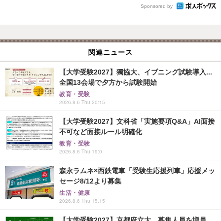
Sponsored by
関連ニュース
【大学受験2027】獨協大、イブニング試験導入...
全国13会場で夕方から試験開始
教育・受験
2026.8.6 Thu 20:15
【大学受験2027】文科省「実施要項Q&A」AI面接
不可など面接ルール明確化
教育・受験
2026.8.6 Thu 19:0
森永ラムネ×西鉄電車「受験生応援列車」応援メッ
セージ8/12より募集
生活・健康
2026.8.6 Thu 15:15
【大学受験2027】京都府立大、募集人員を増員...