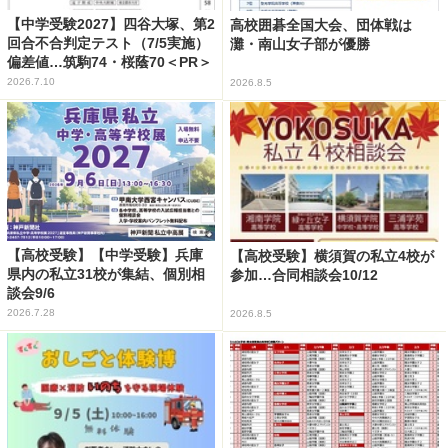
【中学受験2027】四谷大塚、第2
高校囲碁全国大会、団体戦は
回合不合判定テスト（7/5実施）
灘・南山女子部が優勝
偏差値…筑駒74・桜蔭70＜PR＞
2026.7.10
2026.8.5
【高校受験】【中学受験】兵庫
【高校受験】横須賀の私立4校が
県内の私立31校が集結、個別相
参加…合同相談会10/12
談会9/6
2026.7.28
2026.8.5