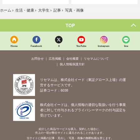
ホーム
›
生活・健康
›
大学生
›
記事
›
写真・画像
TOP
Home
Facebook
X
YouTube
Instagram
line
お問合せ
広告掲載
会社概要
リセマムについて
個人情報保護方針
リセマムは、株式会社イード（東証グロース上場）の運
営するサービスです。
証券コード：6038
株式会社イードは、個人情報の適切な取扱いを行う事業
者に対して付与されるプライバシーマークの付与認定を
受けています。
紹介した商品/サービスを購入、契約した場合に、
売上の一部が弊社サイトに還元されることがあります。
当サイトに掲載の記事・見出し・写真・画像の無断転載を禁じます。