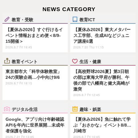
NEWS CATEGORY
教育・受験
教育ICT
【夏休み2026】すぐ行けるイ
【夏休み2026】東大メタバー
ベント情報おまとめ便＜8/9-
ス工学部、生成AIなどジュニ
15開催＞
ア講座6選
2026.8.7 Fri 19:45
2026.7.30 Thu 11:15
教育イベント
生活・健康
東京都市大「科学体験教室」
【高校野球2026夏】第3日朝
24の実験企画…小中向け9/6
の部は東海大甲府が勝利、午
後の部で八幡商と健大高崎が
2026.8.7 Fri 18:15
激突
2026.8.7 Fri 12:45
デジタル生活
趣味・娯楽
Google、アプリ向け年齢確認
【夏休み2026】魚に触れて学
APIを年内に世界展開…未成年
ぶ「おさかな」イベント8/8…
者保護を強化
川崎市
2026.7.31 Fri 13:45
2026.8.7 Fri 10:45