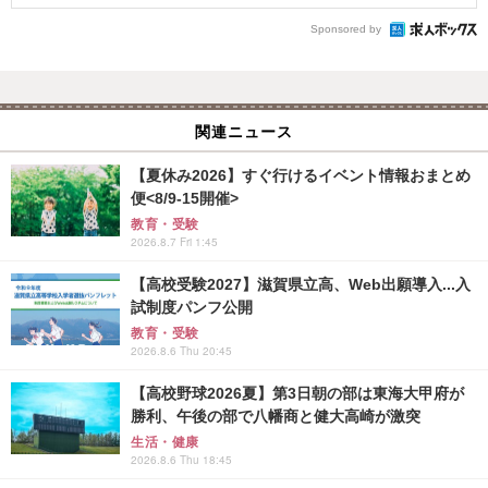
Sponsored by
関連ニュース
【夏休み2026】すぐ行けるイベント情報おまとめ
便<8/9-15開催>
教育・受験
2026.8.7 Fri 1:45
【高校受験2027】滋賀県立高、Web出願導入...入
試制度パンフ公開
教育・受験
2026.8.6 Thu 20:45
【高校野球2026夏】第3日朝の部は東海大甲府が
勝利、午後の部で八幡商と健大高崎が激突
生活・健康
2026.8.6 Thu 18:45