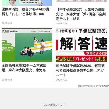
医療✕消防、縫合デモやAED講
【中学受験2027】人気校の併願
習も「おしごと体験博」9/5
先は…四谷大塚「第2回合不合判
定テスト」結果
2026.8.6
2026.7.16
全国高校麻雀32チーム本選出
司法試験予備試験2026、解答速
場…麻布や大阪星光、東海も
報＆総評動画を無料公開…アガ
ルート
2026.8.5
2026.7.21
Recommended by
advertisement