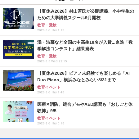
【夏休み2026】村山斉氏が公開講義、小中学生の
ための大学講義スクール9月開校
教育・受験
2026.8.6 Thu 1:15
灘・渋幕など全国の中高生18名が入賞...京進「数
学解法コンテスト」結果発表
教育・受験
2026.8.5 Wed 22:15
【夏休み2026】ピアノ未経験でも楽しめる「AI
Duo Piano」横浜みなとみらい8/31まで
教育イベント
2026.8.6 Thu 1:45
医療✕消防、縫合デモやAED講習も「おしごと体
験博」9/5
教育イベント
2026.8.6 Thu 0:15