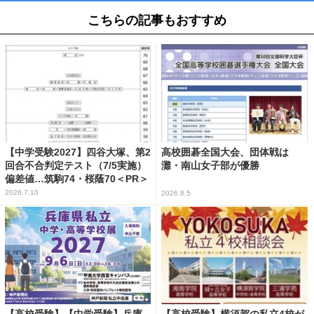
こちらの記事もおすすめ
【中学受験2027】四谷大塚、第2
高校囲碁全国大会、団体戦は
回合不合判定テスト（7/5実施）
灘・南山女子部が優勝
偏差値…筑駒74・桜蔭70＜PR＞
2026.7.10
2026.8.5
【高校受験】【中学受験】兵庫