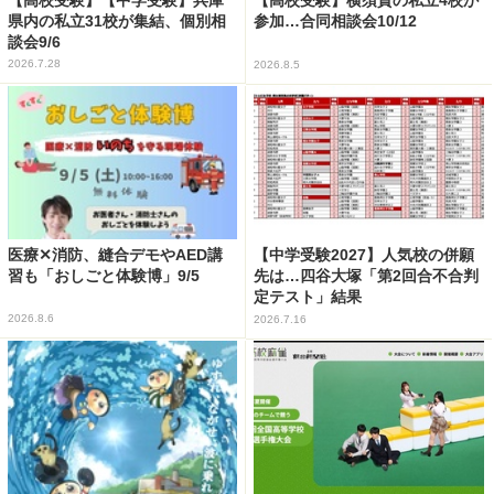
【高校受験】横須賀の私立4校が
県内の私立31校が集結、個別相
参加…合同相談会10/12
談会9/6
2026.7.28
2026.8.5
医療✕消防、縫合デモやAED講
【中学受験2027】人気校の併願
習も「おしごと体験博」9/5
先は…四谷大塚「第2回合不合判
定テスト」結果
2026.8.6
2026.7.16