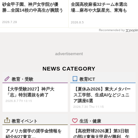
砂金甲子園、神戸女学院が優
全国高校麻雀32チーム本選出
勝…全国14校の中高生が腕競う
場…麻布や大阪星光、東海も
2026.7.29
2026.8.5
Recommended by
advertisement
NEWS CATEGORY
教育・受験
教育ICT
【大学受験2027】神戸大
【夏休み2026】東大メタバー
「志」特別選抜を終了
ス工学部、生成AIなどジュニ
ア講座6選
2026.8.7 Fri 13:15
2026.7.30 Thu 11:15
教育イベント
生活・健康
アメリカ留学の奨学金情報を
【高校野球2026夏】第3日朝
紹介8/27東京…
の部は東海大甲府が勝利、午