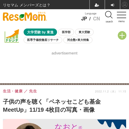
リセマム メンバーズ
Language
JP
/
CN
menu
search
大学受験 by 東進
医学部
東大受験
医専予備校徹底リサーチ
河合塾×東大特集
親子で考える大学選び
高校受験
中学受験
小学校受験
advertisement
共通テスト
夏休み
8月開催学校説明会・相談会
8月開催イベント・WS
全国公立高校 過去問
人気記事
自由研究教材（小学生向け）
自由研究教材（中学生向け）
ランキング
生活・健康
先生
2022.11.2（水） 11:15
子供の声を聴く「ベネッセこども基金
MeetUp」11/19 4枚目の写真・画像