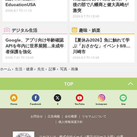
EducationUSA
後の部で八幡商と健大高崎が
激突
2026.8.7 Fri 11:15
2026.8.7 Fri 12:45
デジタル生活
趣味・娯楽
Google、アプリ向け年齢確認
【夏休み2026】魚に触れて学
APIを年内に世界展開…未成年
ぶ「おさかな」イベント8/8…
者保護を強化
川崎市
2026.7.31 Fri 13:45
2026.8.7 Fri 10:45
ホーム
›
生活・健康
›
先生
›
記事
›
写真・画像
TOP
Home
Facebook
X
YouTube
Instagram
line
お問合せ
広告掲載
会社概要
リセマムについて
個人情報保護方針
リセマムは、株式会社イード（東証グロース上場）の運