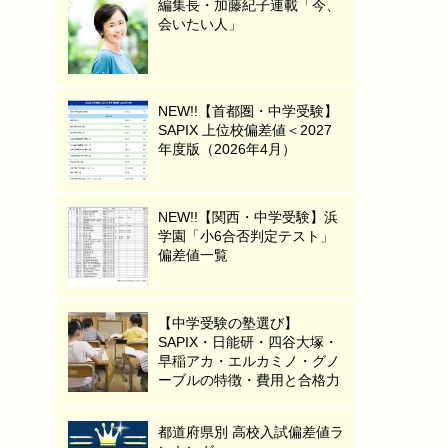
編集長・加藤紀子連載「今、
会いたい人」
NEW!!【首都圏・中学受験】
SAPIX 上位校偏差値＜2027
年度版（2026年4月）
NEW!!【関西・中学受験】浜
学園「小6合否判定テスト」
偏差値一覧
【中学受験の塾選び】
SAPIX・日能研・四谷大塚・
早稲アカ・エルカミノ・グノ
ーブルの特徴・費用と合格力
都道府県別 高校入試偏差値ラ