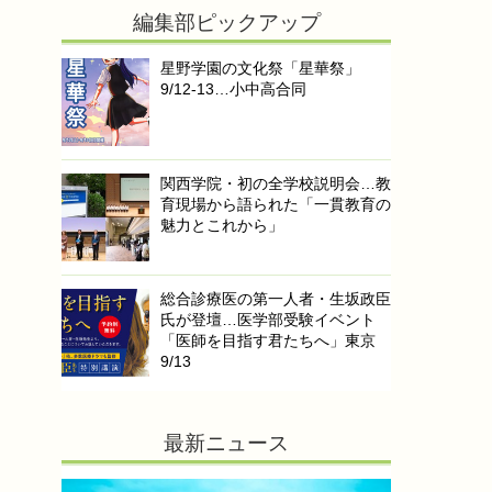
編集部ピックアップ
星野学園の文化祭「星華祭」
9/12-13…小中高合同
関西学院・初の全学校説明会…教
育現場から語られた「一貫教育の
魅力とこれから」
総合診療医の第一人者・生坂政臣
氏が登壇…医学部受験イベント
「医師を目指す君たちへ」東京
9/13
最新ニュース