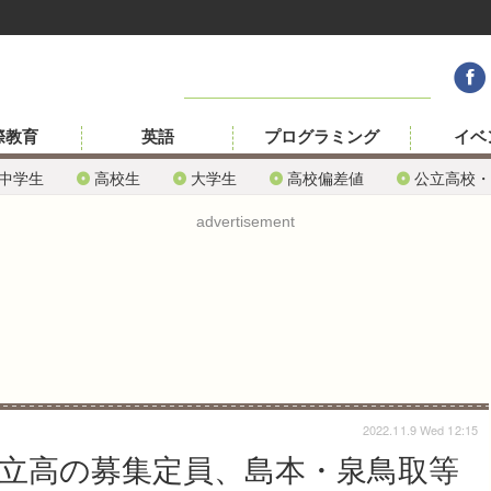
際教育
英語
プログラミング
イベ
中学生
高校生
大学生
高校偏差値
公立高校・
advertisement
2022.11.9 Wed 12:15
公立高の募集定員、島本・泉鳥取等