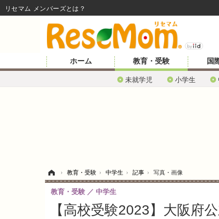
リセマム メンバーズ
ホーム
教育・受験
国
未就学児
小学生
ホーム
›
教育・受験
›
中学生
›
記事
›
写真・画像
教育・受験
中学生
【高校受験2023】大阪府