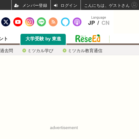
ログイン
こんにちは、ゲストさん
Language
JP
/
CN
ント
大学受験 by 東進
過去問
ミツカル学び
ミツカル教育通信
advertisement