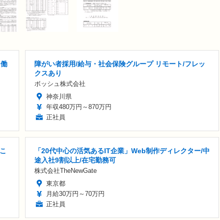
 働
障がい者採用/給与・社会保険グループ リモート/フレッ
クスあり
ボッシュ株式会社
神奈川県
年収480万円～870万円
正社員
こ
「20代中心の活気あるIT企業」Web制作ディレクター/中
途入社9割以上/在宅勤務可
株式会社TheNewGate
東京都
月給30万円～70万円
正社員