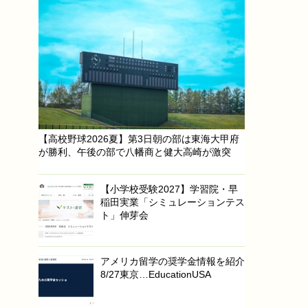
【高校野球2026夏】第3日朝の部は東海大甲府
が勝利、午後の部で八幡商と健大高崎が激突
【小学校受験2027】学習院・早
稲田実業「シミュレーションテス
ト」伸芽会
アメリカ留学の奨学金情報を紹介
8/27東京…EducationUSA