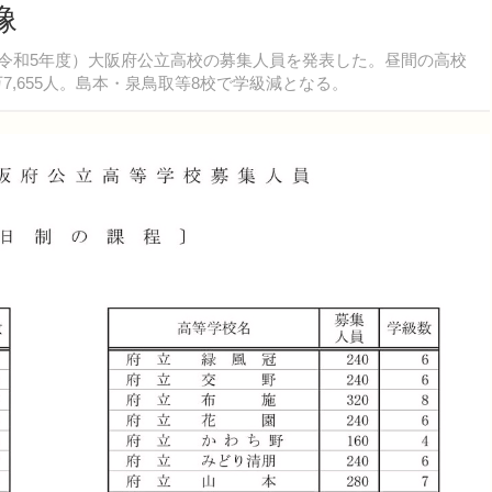
像
度（令和5年度）大阪府公立高校の募集人員を発表した。昼間の高校
万7,655人。島本・泉鳥取等8校で学級減となる。