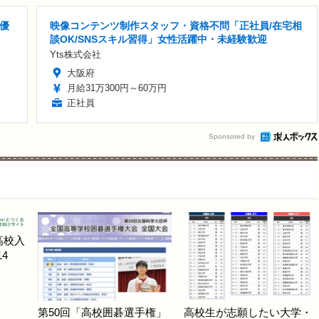
優
映像コンテンツ制作スタッフ・資格不問「正社員/在宅相
談OK/SNSスキル習得」女性活躍中・未経験歓迎
Yts株式会社
大阪府
月給31万300円～60万円
正社員
Sponsored by
高校入
4
第50回「高校囲碁選手権」
高校生が志願したい大学・