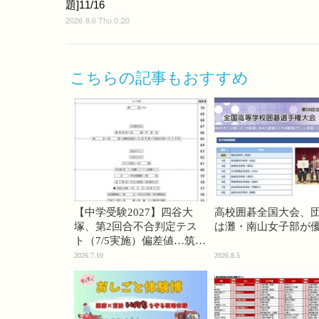
題]11/16
2026.8.6 Thu 0:20
こちらの記事もおすすめ
【中学受験2027】四谷大
高校囲碁全国大会、
塚、第2回合不合判定テス
は灘・南山女子部が
ト（7/5実施）偏差値…筑駒
74・桜蔭70＜PR＞
2026.7.10
2026.8.5