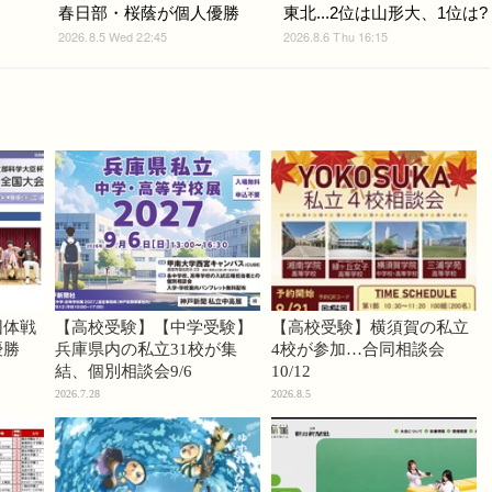
春日部・桜蔭が個人優勝
東北...2位は山形大、1位は?
2026.8.5 Wed 22:45
2026.8.6 Thu 16:15
団体戦
【高校受験】【中学受験】
【高校受験】横須賀の私立
優勝
兵庫県内の私立31校が集
4校が参加…合同相談会
結、個別相談会9/6
10/12
2026.7.28
2026.8.5