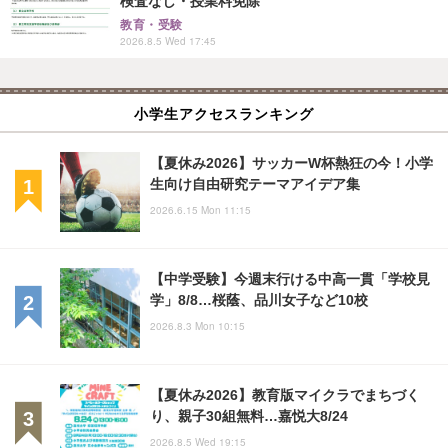
検査なし・授業料免除
教育・受験
2026.8.5 Wed 17:45
小学生アクセスランキング
【夏休み2026】サッカーW杯熱狂の今！小学
生向け自由研究テーマアイデア集
2026.6.15 Mon 11:15
【中学受験】今週末行ける中高一貫「学校見
学」8/8…桜蔭、品川女子など10校
2026.8.3 Mon 10:15
【夏休み2026】教育版マイクラでまちづく
り、親子30組無料…嘉悦大8/24
2026.8.5 Wed 19:15