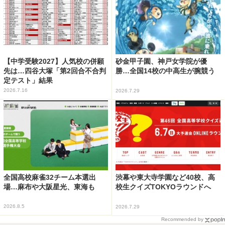
【中学受験2027】人気校の併願
砂金甲子園、神戸女学院が優
先は…四谷大塚「第2回合不合判
勝…全国14校の中高生が腕競う
定テスト」結果
2026.7.16
2026.7.29
全国高校麻雀32チーム本選出
渋幕や東大寺学園など40校、高
場…麻布や大阪星光、東海も
校生クイズTOKYOラウンドへ
2026.8.5
2026.7.29
Recommended by