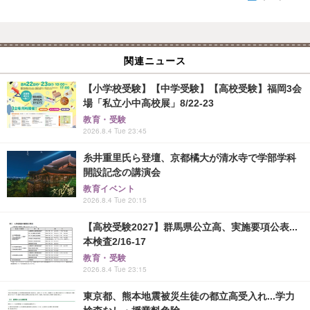
関連ニュース
【小学校受験】【中学受験】【高校受験】福岡3会
場「私立小中高校展」8/22-23
教育・受験
2026.8.4 Tue 23:45
糸井重里氏ら登壇、京都橘大が清水寺で学部学科
開設記念の講演会
教育イベント
2026.8.4 Tue 20:15
【高校受験2027】群馬県公立高、実施要項公表...
本検査2/16-17
教育・受験
2026.8.4 Tue 23:15
東京都、熊本地震被災生徒の都立高受入れ...学力