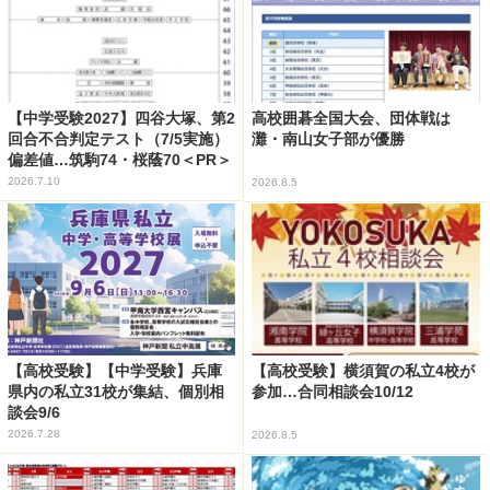
【中学受験2027】四谷大塚、第2
高校囲碁全国大会、団体戦は
回合不合判定テスト（7/5実施）
灘・南山女子部が優勝
偏差値…筑駒74・桜蔭70＜PR＞
2026.7.10
2026.8.5
【高校受験】【中学受験】兵庫
【高校受験】横須賀の私立4校が
県内の私立31校が集結、個別相
参加…合同相談会10/12
談会9/6
2026.7.28
2026.8.5