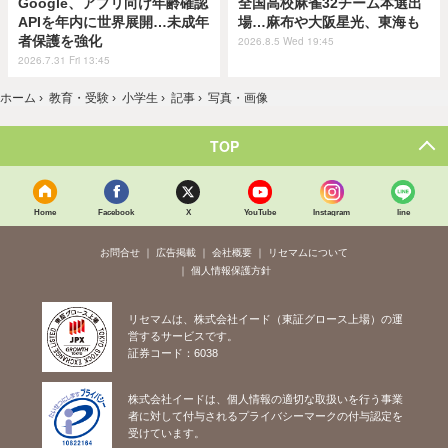
Google、アプリ向け年齢確認
全国高校麻雀32チーム本選出
APIを年内に世界展開…未成年
場…麻布や大阪星光、東海も
者保護を強化
2026.8.5 Wed 19:45
2026.7.31 Fri 13:45
ホーム
›
教育・受験
›
小学生
›
記事
›
写真・画像
TOP
Home
Facebook
X
YouTube
Instagram
line
お問合せ
広告掲載
会社概要
リセマムについて
個人情報保護方針
リセマムは、株式会社イード（東証グロース上場）の運
営するサービスです。
証券コード：6038
株式会社イードは、個人情報の適切な取扱いを行う事業
者に対して付与されるプライバシーマークの付与認定を
受けています。