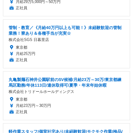
月給29万5,000円～50万円
正社員
管制・教育／《月給40万円以上も可能！》未経験歓迎の管制
業務！寮あり＆各種手当が充実☆
株式会社SGS 日暮里店
東京都
月給25万円
正社員
丸亀製麺石神井公園駅前のSV候補/月給23万～30万/東京都練
馬区勤務/年休113日/連休取得可/夏季・年末年始休暇
株式会社トリドールホールディングス
東京都
月給23万円～30万円
正社員
軽作業スタッフ/個室社宅あり/未経験歓迎/モクモク作業/検品/