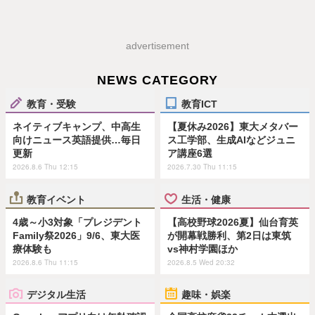
advertisement
NEWS CATEGORY
教育・受験
教育ICT
ネイティブキャンプ、中高生
【夏休み2026】東大メタバー
向けニュース英語提供…毎日
ス工学部、生成AIなどジュニ
更新
ア講座6選
2026.8.6 Thu 12:15
2026.7.30 Thu 11:15
教育イベント
生活・健康
4歳～小3対象「プレジデント
【高校野球2026夏】仙台育英
Family祭2026」9/6、東大医
が開幕戦勝利、第2日は東筑
療体験も
vs神村学園ほか
2026.8.6 Thu 11:15
2026.8.5 Wed 20:32
デジタル生活
趣味・娯楽