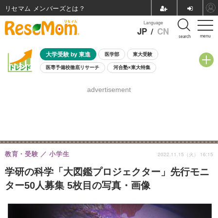
リセマム メンバーズ
Language
JP
/
CN
menu
search
大学受験 by 東進
医学部
東大受験
医専予備校徹底リサーチ
河合塾×東大特集
親子で考える大学選び
高校受験
中学受験
小学校受験
advertisement
共通テスト
夏休み
8月開催学校説明会・相談会
8月開催イベント・WS
全国公立高校 過去問
人気記事
自由研究教材（小学生向け）
自由研究教材（中学生向け）
ランキング
教育・受験
小学生
2022.11.15（火） 16:15
学研の科学「大図鑑プロジェクター」先行モニ
ター50人募集 5枚目の写真・画像