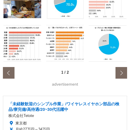
‹
1
/
2
advertisement
「未経験歓迎のシンプル作業」/ワイヤレスイヤホン部品の検
品/寮完備/高待遇/20~30代活躍中
株式会社Tetote
東京都
月給27万円～34万円