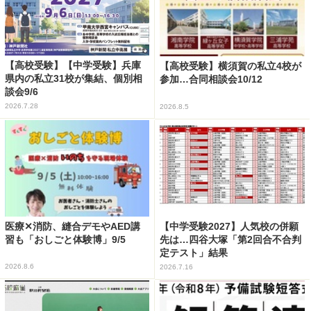
【高校受験】【中学受験】兵庫
【高校受験】横須賀の私立4校が
県内の私立31校が集結、個別相
参加…合同相談会10/12
談会9/6
2026.7.28
2026.8.5
医療✕消防、縫合デモやAED講
【中学受験2027】人気校の併願
習も「おしごと体験博」9/5
先は…四谷大塚「第2回合不合判
定テスト」結果
2026.8.6
2026.7.16