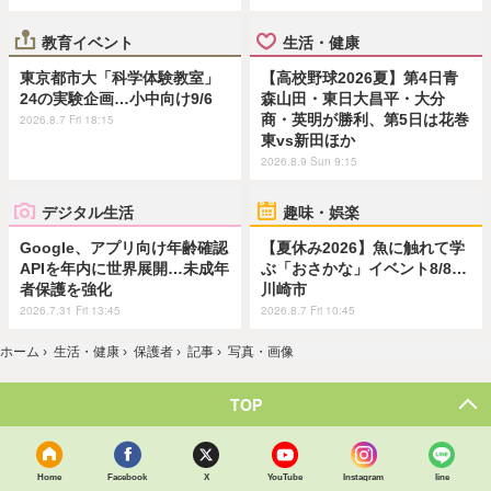
教育イベント
生活・健康
東京都市大「科学体験教室」
【高校野球2026夏】第4日青
24の実験企画…小中向け9/6
森山田・東日大昌平・大分
商・英明が勝利、第5日は花巻
2026.8.7 Fri 18:15
東vs新田ほか
2026.8.9 Sun 9:15
デジタル生活
趣味・娯楽
Google、アプリ向け年齢確認
【夏休み2026】魚に触れて学
APIを年内に世界展開…未成年
ぶ「おさかな」イベント8/8…
者保護を強化
川崎市
2026.7.31 Fri 13:45
2026.8.7 Fri 10:45
ホーム
›
生活・健康
›
保護者
›
記事
›
写真・画像
TOP
Home
Facebook
X
YouTube
Instagram
line