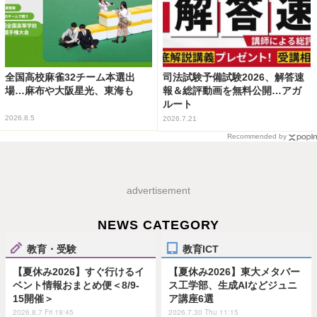
全国高校麻雀32チーム本選出
司法試験予備試験2026、解答速
場…麻布や大阪星光、東海も
報＆総評動画を無料公開…アガ
ルート
2026.8.5
2026.7.21
Recommended by
advertisement
NEWS CATEGORY
教育・受験
教育ICT
【夏休み2026】すぐ行けるイ
【夏休み2026】東大メタバー
ベント情報おまとめ便＜8/9-
ス工学部、生成AIなどジュニ
15開催＞
ア講座6選
2026.8.7 Fri 19:45
2026.7.30 Thu 11:15