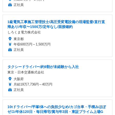
正社員
1級電気工事施工管理技士/高圧受変電設備の現場監督/直行直
帰あり/年収〜1500万/定年なし/面接確約
しろくま電力株式会社
東京都
年収600万円～1,500万円
正社員
タクシードライバー/約9割が未経験から入社
東京・日本交通株式会社
大阪府
月給19万7,736円～40万円
正社員
10tドライバー/平塚/体への負担少なめ/カゴ台車・手積みほぼ
ゼロ/年休120日・毎日帰宅/賞与年3回・東証プライム上場G