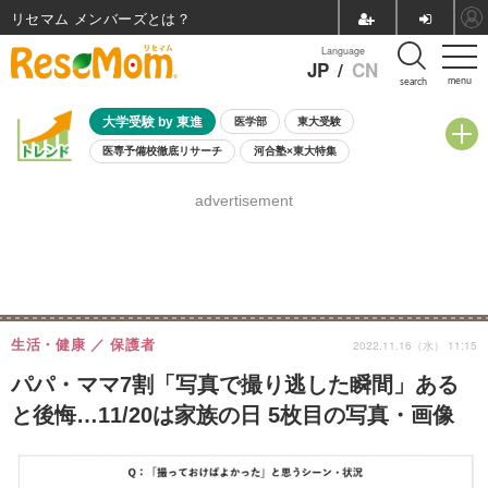
リセマム メンバーズ
Language
JP
/
CN
menu
search
大学受験 by 東進
医学部
東大受験
医専予備校徹底リサーチ
河合塾×東大特集
親子で考える大学選び
高校受験
中学受験
小学校受験
advertisement
共通テスト
夏休み
8月開催学校説明会・相談会
8月開催イベント・WS
全国公立高校 過去問
人気記事
自由研究教材（小学生向け）
自由研究教材（中学生向け）
ランキング
生活・健康
保護者
2022.11.16（水） 11:15
パパ・ママ7割「写真で撮り逃した瞬間」ある
と後悔…11/20は家族の日 5枚目の写真・画像