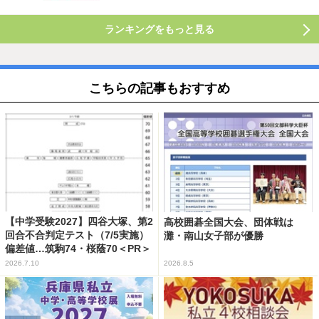
ランキングをもっと見る
こちらの記事もおすすめ
【中学受験2027】四谷大塚、第2
高校囲碁全国大会、団体戦は
回合不合判定テスト（7/5実施）
灘・南山女子部が優勝
偏差値…筑駒74・桜蔭70＜PR＞
2026.7.10
2026.8.5