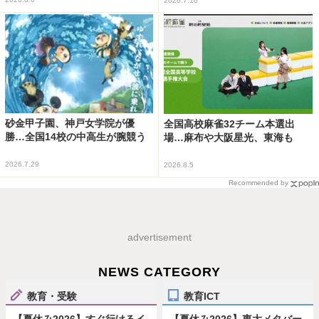
2026.7.16
砂金甲子園、神戸女学院が優
全国高校麻雀32チーム本選出
勝…全国14校の中高生が腕競う
場…麻布や大阪星光、東海も
2026.7.29
2026.8.5
Recommended by
advertisement
NEWS CATEGORY
教育・受験
教育ICT