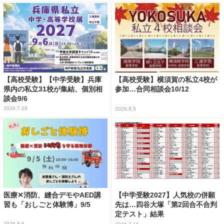
【高校受験】【中学受験】兵庫
【高校受験】横須賀の私立4校が
県内の私立31校が集結、個別相
参加…合同相談会10/12
談会9/6
2026.7.28
2026.8.5
医療✕消防、縫合デモやAED講
【中学受験2027】人気校の併願
習も「おしごと体験博」9/5
先は…四谷大塚「第2回合不合判
定テスト」結果
2026.8.6