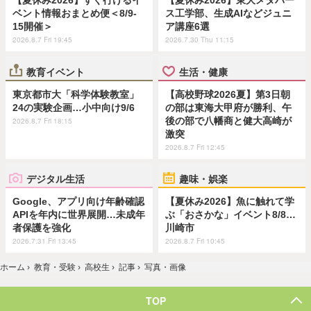
【夏休み2026】すぐ行けるイ
【夏休み2026】東大メタバー
ベント情報おまとめ便＜8/9-
ス工学部、生成AIなどジュニ
15開催＞
ア講座6選
2026.8.7 Fri 19:45
2026.7.30 Thu 11:15
教育イベント
生活・健康
東京都市大「科学体験教室」
【高校野球2026夏】第3日朝
24の実験企画…小中向け9/6
の部は東海大甲府が勝利、午
後の部で八幡商と健大高崎が
2026.8.7 Fri 18:15
激突
2026.8.7 Fri 12:45
デジタル生活
趣味・娯楽
Google、アプリ向け年齢確認
【夏休み2026】魚に触れて学
APIを年内に世界展開…未成年
ぶ「おさかな」イベント8/8…
者保護を強化
川崎市
2026.7.31 Fri 13:45
2026.8.7 Fri 10:45
ホーム
›
教育・受験
›
高校生
›
記事
›
写真・画像
TOP