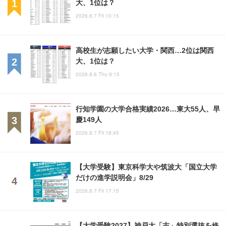
大、1位は？
2026.8.7 Fri 10:15
高校生が志願したい大学・関西…2位は関西
大、1位は？
2026.8.6 Thu 9:15
行知学園の大学合格実績2026…東大55人、早
慶149人
2026.8.7 Fri 18:45
【大学受験】東京科学大や筑波大「国立大学
だけの進学説明会」8/29
2026.8.7 Fri 17:15
【大学受験2027】神戸大「志」特別選抜を終