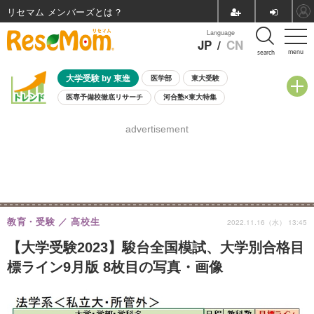
リセマム メンバーズ
Language
JP
/
CN
menu
search
大学受験 by 東進
医学部
東大受験
医専予備校徹底リサーチ
河合塾×東大特集
親子で考える大学選び
高校受験
中学受験
小学校受験
advertisement
共通テスト
夏休み
8月開催学校説明会・相談会
8月開催イベント・WS
全国公立高校 過去問
人気記事
自由研究教材（小学生向け）
自由研究教材（中学生向け）
ランキング
教育・受験
高校生
2022.11.16（水） 13:45
【大学受験2023】駿台全国模試、大学別合格目
標ライン9月版 8枚目の写真・画像