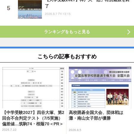
了
2026.8.7 Fri 13:15
ランキングをもっと見る
こちらの記事もおすすめ
【中学受験2027】四谷大塚、第2
高校囲碁全国大会、団体戦は
回合不合判定テスト（7/5実施）
灘・南山女子部が優勝
偏差値…筑駒74・桜蔭70＜PR＞
2026.7.10
2026.8.5