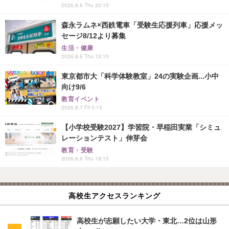
2026.8.6 Thu 20:15
森永ラムネ×西鉄電車「受験生応援列車」応援メッ
セージ8/12より募集
生活・健康
2026.8.6 Thu 15:15
東京都市大「科学体験教室」24の実験企画...小中
向け9/6
教育イベント
2026.8.7 Fri 0:15
【小学校受験2027】学習院・早稲田実業「シミュ
レーションテスト」伸芽会
教育・受験
2026.8.6 Thu 18:15
高校生アクセスランキング
高校生が志願したい大学・東北…2位は山形