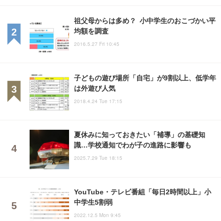
祖父母からは多め？ 小中学生のおこづかい平
均額を調査
2016.5.27 Fri 10:45
子どもの遊び場所「自宅」が9割以上、低学年
は外遊び人気
2018.4.24 Tue 17:15
夏休みに知っておきたい「補導」の基礎知
識…学校通知でわが子の進路に影響も
2025.7.29 Tue 18:15
YouTube・テレビ番組「毎日2時間以上」小
中学生5割弱
2022.12.5 Mon 9:45