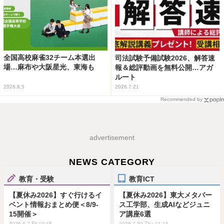
全国高校麻雀32チーム本選出
司法試験予備試験2026、解答速
場…麻布や大阪星光、東海も
報＆総評動画を無料公開…アガ
ルート
2026.8.5
2026.7.21
Recommended by
advertisement
NEWS CATEGORY
教育・受験
教育ICT
【夏休み2026】すぐ行けるイ
【夏休み2026】東大メタバー
ベント情報おまとめ便＜8/9-
ス工学部、生成AIなどジュニ
15開催＞
ア講座6選
2026.8.7 Fri 19:45
2026.7.30 Thu 11:15