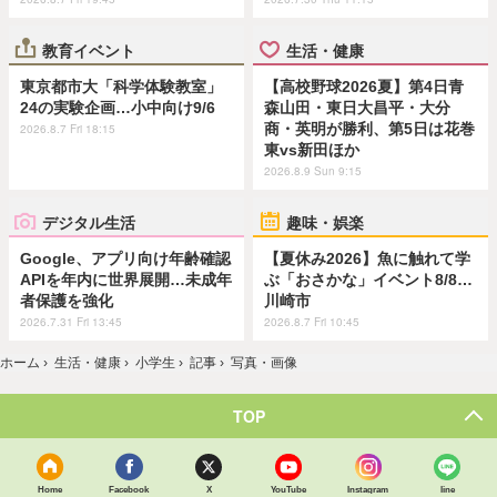
教育イベント
生活・健康
東京都市大「科学体験教室」
【高校野球2026夏】第4日青
24の実験企画…小中向け9/6
森山田・東日大昌平・大分
商・英明が勝利、第5日は花巻
2026.8.7 Fri 18:15
東vs新田ほか
2026.8.9 Sun 9:15
デジタル生活
趣味・娯楽
Google、アプリ向け年齢確認
【夏休み2026】魚に触れて学
APIを年内に世界展開…未成年
ぶ「おさかな」イベント8/8…
者保護を強化
川崎市
2026.7.31 Fri 13:45
2026.8.7 Fri 10:45
ホーム
›
生活・健康
›
小学生
›
記事
›
写真・画像
TOP
Home
Facebook
X
YouTube
Instagram
line