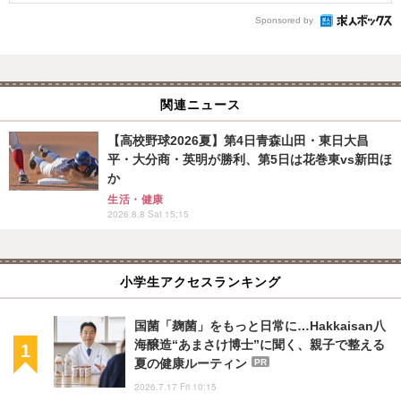
Sponsored by
関連ニュース
【高校野球2026夏】第4日青森山田・東日大昌
平・大分商・英明が勝利、第5日は花巻東vs新田ほ
か
生活・健康
2026.8.8 Sat 15:15
小学生アクセスランキング
国菌「麹菌」をもっと日常に…Hakkaisan八
海醸造“あまさけ博士”に聞く、親子で整える
夏の健康ルーティン
PR
2026.7.17 Fri 10:15