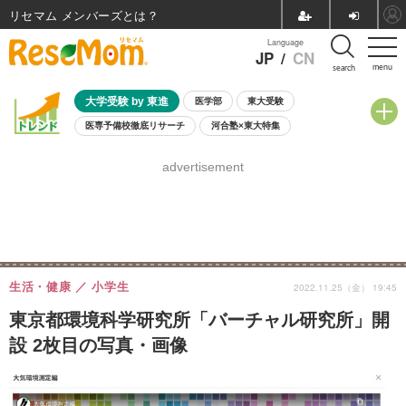
リセマム メンバーズ
Language
JP
/
CN
menu
search
大学受験 by 東進
医学部
東大受験
医専予備校徹底リサーチ
河合塾×東大特集
親子で考える大学選び
高校受験
中学受験
小学校受験
advertisement
共通テスト
夏休み
8月開催学校説明会・相談会
8月開催イベント・WS
全国公立高校 過去問
人気記事
自由研究教材（小学生向け）
自由研究教材（中学生向け）
ランキング
生活・健康
小学生
2022.11.25（金） 19:45
東京都環境科学研究所「バーチャル研究所」開
設 2枚目の写真・画像