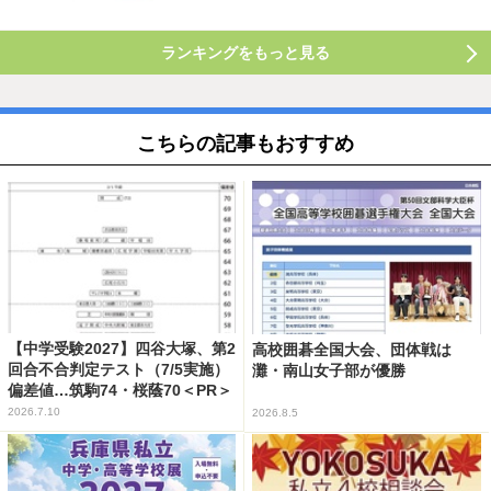
ランキングをもっと見る
こちらの記事もおすすめ
【中学受験2027】四谷大塚、第2
高校囲碁全国大会、団体戦は
回合不合判定テスト（7/5実施）
灘・南山女子部が優勝
偏差値…筑駒74・桜蔭70＜PR＞
2026.7.10
2026.8.5