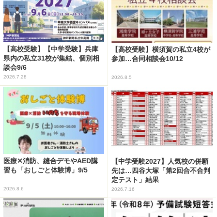
【高校受験】【中学受験】兵庫
【高校受験】横須賀の私立4校が
県内の私立31校が集結、個別相
参加…合同相談会10/12
談会9/6
2026.7.28
2026.8.5
医療✕消防、縫合デモやAED講
【中学受験2027】人気校の併願
習も「おしごと体験博」9/5
先は…四谷大塚「第2回合不合判
定テスト」結果
2026.8.6
2026.7.16