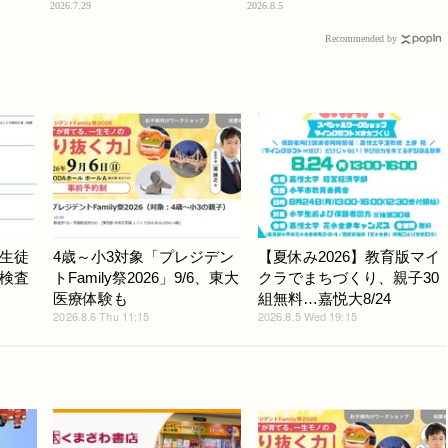
2026.7.29
2026.8.5
Recommended by
生徒
4歳～小3対象「プレジデン
【夏休み2026】教育版マイ
検査
トFamily祭2026」9/6、東大
クラでまちづくり、親子30
医療体験も
組無料…嘉悦大8/24
2026.8.6 Thu 11:15
2026.8.5 Wed 19:15