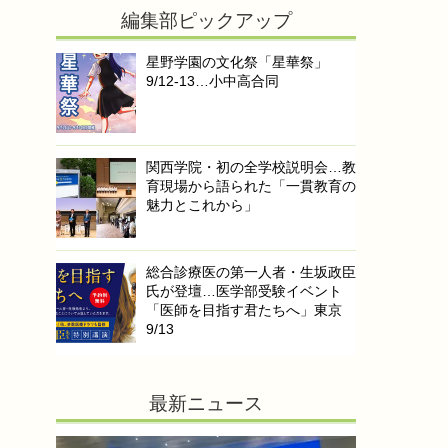
編集部ピックアップ
星野学園の文化祭「星華祭」
9/12-13…小中高合同
関西学院・初の全学校説明会…教
育現場から語られた「一貫教育の
魅力とこれから」
総合診療医の第一人者・生坂政臣
氏が登壇…医学部受験イベント
「医師を目指す君たちへ」東京
9/13
最新ニュース