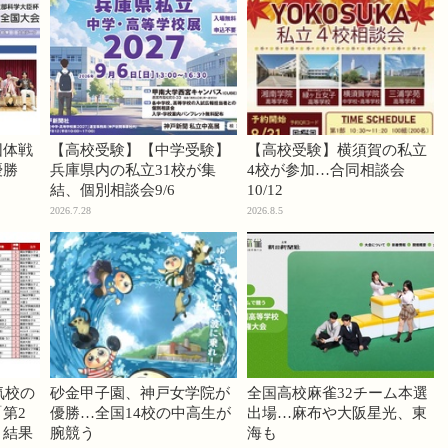
団体戦
【高校受験】【中学受験】
【高校受験】横須賀の私立
優勝
兵庫県内の私立31校が集
4校が参加…合同相談会
結、個別相談会9/6
10/12
2026.7.28
2026.8.5
気校の
砂金甲子園、神戸女学院が
全国高校麻雀32チーム本選
第2
優勝…全国14校の中高生が
出場…麻布や大阪星光、東
」結果
腕競う
海も