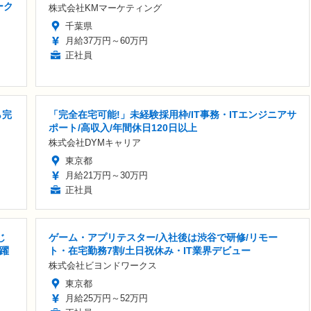
ーク
株式会社KMマーケティング
千葉県
月給37万円～60万円
正社員
ら完
「完全在宅可能!」未経験採用枠/IT事務・ITエンジニアサ
ポート/高収入/年間休日120日以上
株式会社DYMキャリア
東京都
月給21万円～30万円
正社員
じ
ゲーム・アプリテスター/入社後は渋谷で研修/リモー
活躍
ト・在宅勤務7割/土日祝休み・IT業界デビュー
株式会社ビヨンドワークス
東京都
月給25万円～52万円