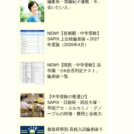
編集長・加藤紀子連載「今、
会いたい人」
NEW!!【首都圏・中学受験】
SAPIX 上位校偏差値＜2027
年度版（2026年4月）
NEW!!【関西・中学受験】浜
学園「小6合否判定テスト」
偏差値一覧
【中学受験の塾選び】
SAPIX・日能研・四谷大塚・
早稲アカ・エルカミノ・グノ
ーブルの特徴・費用と合格力
都道府県別 高校入試偏差値ラ