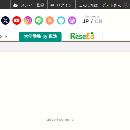
ログイン
こんにちは、ゲストさん
Language
JP
/
CN
ント
大学受験 by 東進
advertisement