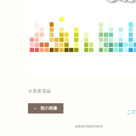
水素蓄電編
前の画像
こ
advertisement