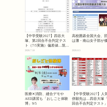
【中学受験2027】四谷大
高校囲碁全国大会、
塚、第2回合不合判定テス
は灘・南山女子部が
ト（7/5実施）偏差値…筑駒
74・桜蔭70＜PR＞
2026.7.10
2026.8.5
医療✕消防、縫合デモや
【中学受験2027】人
AED講習も「おしごと体験
併願先は…四谷大塚「
博」9/5
回合不合判定テスト