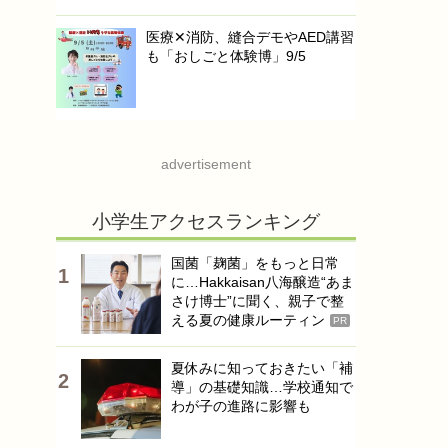
医療✕消防、縫合デモやAED講習
も「おしごと体験博」9/5
advertisement
小学生アクセスランキング
国菌「麹菌」をもっと日常
に…Hakkaisan八海醸造“あま
さけ博士”に聞く、親子で整
える夏の健康ルーティン
PR
夏休みに知っておきたい「補
導」の基礎知識…学校通知で
わが子の進路に影響も