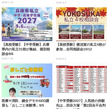
2026.7.10
2026.8.5
【高校受験】【中学受験】兵庫
【高校受験】横須賀の私立4校が
県内の私立31校が集結、個別相
参加…合同相談会10/12
談会9/6
2026.7.28
2026.8.5
医療✕消防、縫合デモやAED講
【中学受験2027】人気校の併願
習も「おしごと体験博」9/5
先は…四谷大塚「第2回合不合判