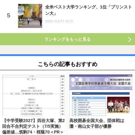
全米ベスト大学ランキング、1位「プリンスト
ン大」
2023.10.6 Fri 16:15
ランキングをもっと見る
こちらの記事もおすすめ
【中学受験2027】四谷大塚、第2
高校囲碁全国大会、団体戦は
回合不合判定テスト（7/5実施）
灘・南山女子部が優勝
偏差値…筑駒74・桜蔭70＜PR＞