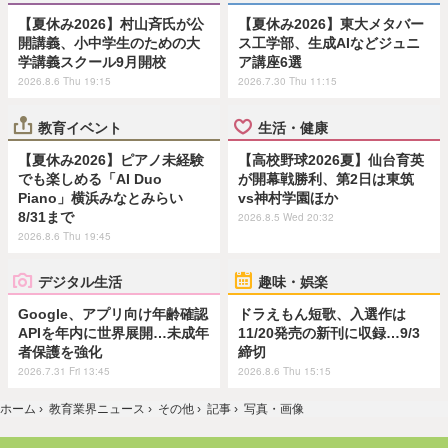
【夏休み2026】村山斉氏が公
【夏休み2026】東大メタバー
開講義、小中学生のための大
ス工学部、生成AIなどジュニ
学講義スクール9月開校
ア講座6選
2026.8.6 Thu 19:15
2026.7.30 Thu 11:15
教育イベント
生活・健康
【夏休み2026】ピアノ未経験
【高校野球2026夏】仙台育英
でも楽しめる「AI Duo
が開幕戦勝利、第2日は東筑
Piano」横浜みなとみらい
vs神村学園ほか
8/31まで
2026.8.5 Wed 20:32
2026.8.6 Thu 19:45
デジタル生活
趣味・娯楽
Google、アプリ向け年齢確認
ドラえもん短歌、入選作は
APIを年内に世界展開…未成年
11/20発売の新刊に収録…9/3
者保護を強化
締切
2026.7.31 Fri 13:45
2026.8.6 Thu 15:15
ホーム
›
教育業界ニュース
›
その他
›
記事
›
写真・画像