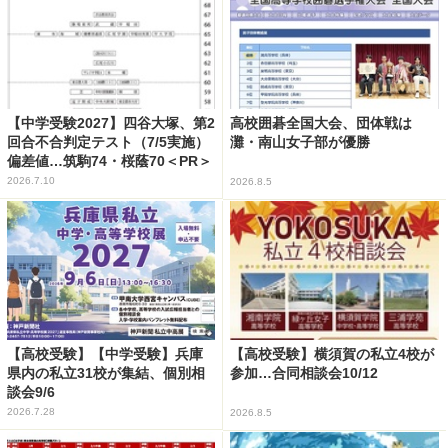
【中学受験2027】四谷大塚、第2
高校囲碁全国大会、団体戦は
回合不合判定テスト（7/5実施）
灘・南山女子部が優勝
偏差値…筑駒74・桜蔭70＜PR＞
2026.7.10
2026.8.5
【高校受験】【中学受験】兵庫
【高校受験】横須賀の私立4校が
県内の私立31校が集結、個別相
参加…合同相談会10/12
談会9/6
2026.7.28
2026.8.5