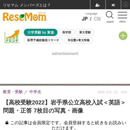
リセマム メンバーズ
Language
JP
/
CN
menu
search
大学受験 by 東進
医学部
東大受験
医専予備校徹底リサーチ
河合塾×東大特集
親子で考える大学選び
高校受験
中学受験
小学校受験
advertisement
共通テスト
夏休み
8月開催学校説明会・相談会
8月開催イベント・WS
全国公立高校 過去問
人気記事
自由研究教材（小学生向け）
自由研究教材（中学生向け）
ランキング
教育・受験
中学生
2022.12.5（月） 9:00
【高校受験2022】岩手県公立高校入試＜英語＞
問題・正答 7枚目の写真・画像
この記事は会員限定です。会員登録すると続きをお読みい
ただけます。