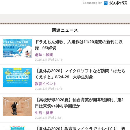
Sponsored by
関連ニュース
ドラえもん短歌、入選作は11/20発売の新刊に収
録...9/3締切
趣味・娯楽
2026.8.5 Wed 21:15
【夏休み2026】マイクロソフトなど訪問「はたら
くえすと」8/24-29...大学生対象
教育イベント
2026.8.5 Wed 15:45
【高校野球2026夏】仙台育英が開幕戦勝利、第2
日は東筑vs神村学園ほか
生活・健康
2026.8.5 Wed 2:32
【夏休み2026】教育版マイクラでまちづくり、親