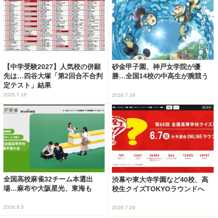
【中学受験2027】人気校の併願
砂金甲子園、神戸女学院が優
先は…四谷大塚「第2回合不合判
勝…全国14校の中高生が腕競う
定テスト」結果
2026.7.16
2026.7.29
全国高校麻雀32チーム本選出
渋幕や東大寺学園など40校、高
場…麻布や大阪星光、東海も
校生クイズTOKYOラウンドへ
2026.8.5
2026.7.29