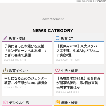
Recommended by
advertisement
NEWS CATEGORY
教育・受験
教育ICT
子供に合った本選びを支援
【夏休み2026】東大メタバー
「ヨンデミーレベル本棚」く
ス工学部、生成AIなどジュニ
まざわ書店で展開
ア講座6選
2026.8.6 Thu 17:45
2026.7.30 Thu 11:15
教育イベント
生活・健康
幸せになるためのジェンダー
【高校野球2026夏】仙台育英
教育、埼玉県が9/19に講演会
が開幕戦勝利、第2日は東筑
vs神村学園ほか
2026.8.6 Thu 17:15
2026.8.5 Wed 20:32
デジタル生活
趣味・娯楽