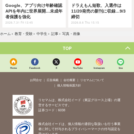
Google、アプリ向け年齢確認
ドラえもん短歌、入選作は
APIを年内に世界展開…未成年
11/20発売の新刊に収録…9/3
者保護を強化
締切
2026.7.31 Fri 13:45
2026.8.6 Thu 15:15
ホーム
›
教育・受験
›
中学生
›
記事
›
写真・画像
TOP
Home
Facebook
X
YouTube
Instagram
line
お問合せ
広告掲載
会社概要
リセマムについて
個人情報保護方針
リセマムは、株式会社イード（東証グロース上場）の運
営するサービスです。
証券コード：6038
株式会社イードは、個人情報の適切な取扱いを行う事業
者に対して付与されるプライバシーマークの付与認定を