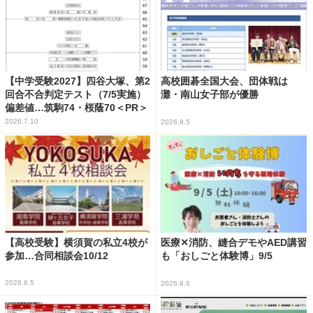
【中学受験2027】四谷大塚、第2
高校囲碁全国大会、団体戦は
回合不合判定テスト（7/5実施）
灘・南山女子部が優勝
偏差値…筑駒74・桜蔭70＜PR＞
2026.7.10
2026.8.5
【高校受験】横須賀の私立4校が
医療✕消防、縫合デモやAED講習
参加…合同相談会10/12
も「おしごと体験博」9/5
2026.8.5
2026.8.6