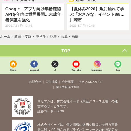
Google、アプリ向け年齢確認
【夏休み2026】魚に触れて学
APIを年内に世界展開…未成年
ぶ「おさかな」イベント8/8…
者保護を強化
川崎市
2026.7.31 Fri 13:45
2026.8.7 Fri 10:45
ホーム
›
教育・受験
›
中学生
›
記事
›
写真・画像
TOP
Home
Facebook
X
YouTube
Instagram
line
お問合せ
広告掲載
会社概要
リセマムについて
個人情報保護方針
リセマムは、株式会社イード（東証グロース上場）の運
営するサービスです。
証券コード：6038
株式会社イードは、個人情報の適切な取扱いを行う事業
者に対して付与されるプライバシーマークの付与認定を