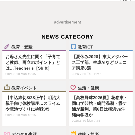
advertisement
NEWS CATEGORY
教育・受験
教育ICT
お母さん先生に聞く「子育て
【夏休み2026】東大メタバー
と教師、両立のポイント」と
ス工学部、生成AIなどジュニ
は…Teacher’s［Shift］
ア講座6選
2026.8.10 Mon 19:45
2026.7.30 Thu 11:15
教育イベント
生活・健康
【申込締切8/28正午】明治大
【高校野球2026夏】花巻東・
親子向け体験講座…スライム
岡山学芸館・鳴門渦潮・霞ケ
や電池づくりに挑戦9/5
浦が勝利、第6日は横浜vs沖
縄尚学ほか
2026.8.10 Mon 18:15
2026.8.10 Mon 7:15
デジタル生活
趣味・娯楽