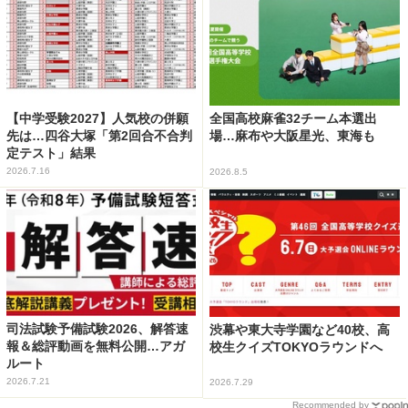
【中学受験2027】人気校の併願
全国高校麻雀32チーム本選出
先は…四谷大塚「第2回合不合判
場…麻布や大阪星光、東海も
定テスト」結果
2026.7.16
2026.8.5
司法試験予備試験2026、解答速
渋幕や東大寺学園など40校、高
報＆総評動画を無料公開…アガ
校生クイズTOKYOラウンドへ
ルート
2026.7.21
2026.7.29
Recommended by