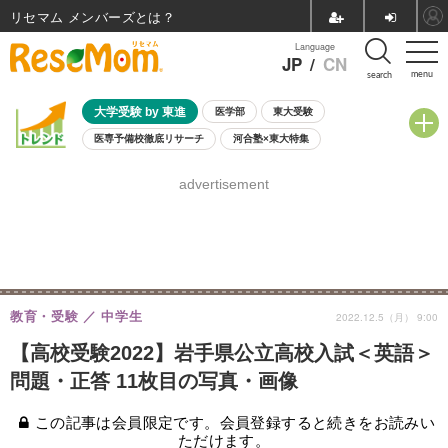
リセマム メンバーズ
Language
JP
/
CN
menu
search
大学受験 by 東進
医学部
東大受験
医専予備校徹底リサーチ
河合塾×東大特集
親子で考える大学選び
高校受験
中学受験
小学校受験
advertisement
共通テスト
夏休み
8月開催学校説明会・相談会
8月開催イベント・WS
全国公立高校 過去問
人気記事
自由研究教材（小学生向け）
自由研究教材（中学生向け）
ランキング
教育・受験
中学生
2022.12.5（月） 9:00
【高校受験2022】岩手県公立高校入試＜英語＞
問題・正答 11枚目の写真・画像
この記事は会員限定です。会員登録すると続きをお読みい
ただけます。