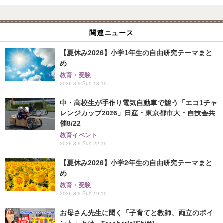
関連ニュース
【夏休み2026】小学1年生の自由研究テーマまと
め
教育・受験
2026.8.9 Sun 18:15
中・高校生が手作り電気自動車で競う「エコ1チャ
レンジカップ2026」日産・東京都市大・自技会共
催8/22
教育イベント
2026.8.9 Sun 22:15
【夏休み2026】小学2年生の自由研究テーマまと
め
教育・受験
2026.8.9 Sun 19:15
お母さん先生に聞く「子育てと教師、両立のポイ
ント」とは...Teacher’s[Shift]