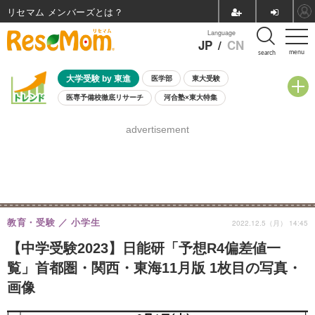
リセマム メンバーズ
Language
JP
/
CN
menu
search
大学受験 by 東進
医学部
東大受験
医専予備校徹底リサーチ
河合塾×東大特集
親子で考える大学選び
高校受験
中学受験
小学校受験
advertisement
共通テスト
夏休み
8月開催学校説明会・相談会
8月開催イベント・WS
全国公立高校 過去問
人気記事
自由研究教材（小学生向け）
自由研究教材（中学生向け）
ランキング
教育・受験
小学生
2022.12.5（月） 14:45
【中学受験2023】日能研「予想R4偏差値一
覧」首都圏・関西・東海11月版 1枚目の写真・
画像