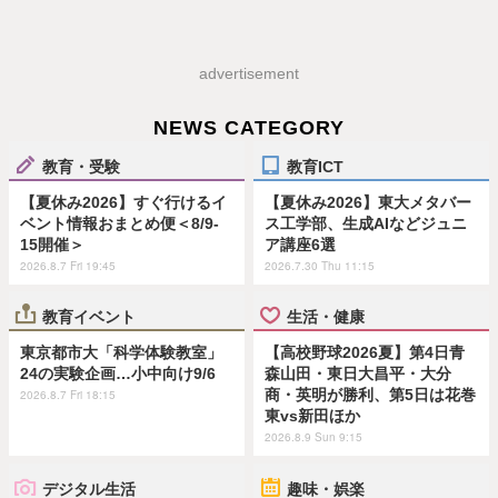
advertisement
NEWS CATEGORY
教育・受験
教育ICT
【夏休み2026】すぐ行けるイ
【夏休み2026】東大メタバー
ベント情報おまとめ便＜8/9-
ス工学部、生成AIなどジュニ
15開催＞
ア講座6選
2026.8.7 Fri 19:45
2026.7.30 Thu 11:15
教育イベント
生活・健康
東京都市大「科学体験教室」
【高校野球2026夏】第4日青
24の実験企画…小中向け9/6
森山田・東日大昌平・大分
商・英明が勝利、第5日は花巻
2026.8.7 Fri 18:15
東vs新田ほか
2026.8.9 Sun 9:15
デジタル生活
趣味・娯楽