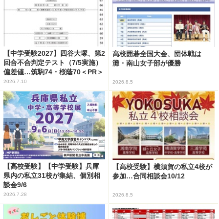
【中学受験2027】四谷大塚、第2
高校囲碁全国大会、団体戦は
回合不合判定テスト（7/5実施）
灘・南山女子部が優勝
偏差値…筑駒74・桜蔭70＜PR＞
2026.7.10
2026.8.5
【高校受験】【中学受験】兵庫
【高校受験】横須賀の私立4校が
県内の私立31校が集結、個別相
参加…合同相談会10/12
談会9/6
2026.7.28
2026.8.5