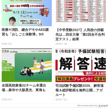
医療✕消防、縫合デモやAED講
【中学受験2027】人気校の併願
習も「おしごと体験博」9/5
先は…四谷大塚「第2回合不合判
定テスト」結果
2026.8.6
2026.7.16
全国高校麻雀32チーム本選出
司法試験予備試験2026、解答速
場…麻布や大阪星光、東海も
報＆総評動画を無料公開…アガ
ルート
2026.8.5
2026.7.21
Recommended by