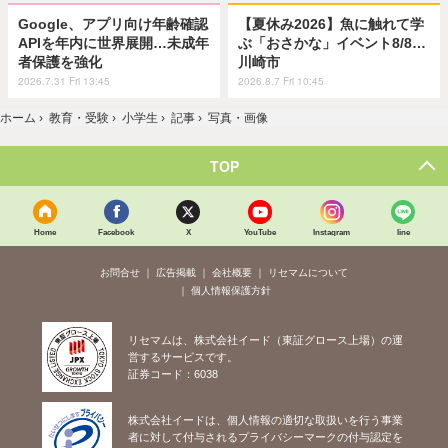
Google、アプリ向け年齢確認
【夏休み2026】魚に触れて学
APIを年内に世界展開…未成年
ぶ「おさかな」イベント8/8…
者保護を強化
川崎市
2026.7.31 Fri 13:45
2026.8.7 Fri 10:45
ホーム
›
教育・受験
›
小学生
›
記事
›
写真・画像
TOP
Home
Facebook
X
YouTube
Instagram
line
お問合せ
広告掲載
会社概要
リセマムについて
個人情報保護方針
リセマムは、株式会社イード（東証グロース上場）の運
営するサービスです。
証券コード：6038
株式会社イードは、個人情報の適切な取扱いを行う事業
者に対して付与されるプライバシーマークの付与認定を