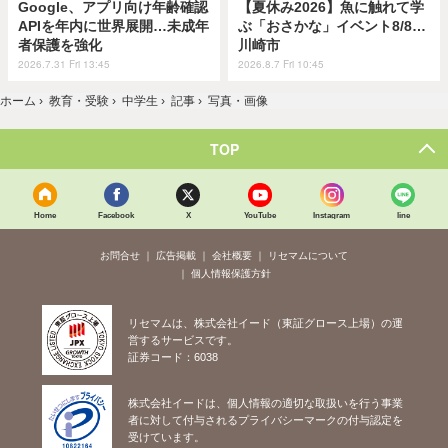
Google、アプリ向け年齢確認
【夏休み2026】魚に触れて学
APIを年内に世界展開…未成年
ぶ「おさかな」イベント8/8…
者保護を強化
川崎市
2026.7.31 Fri 13:45
2026.8.7 Fri 10:45
ホーム
›
教育・受験
›
中学生
›
記事
›
写真・画像
TOP
Home
Facebook
X
YouTube
Instagram
line
お問合せ
広告掲載
会社概要
リセマムについて
個人情報保護方針
リセマムは、株式会社イード（東証グロース上場）の運
営するサービスです。
証券コード：6038
株式会社イードは、個人情報の適切な取扱いを行う事業
者に対して付与されるプライバシーマークの付与認定を
受けています。