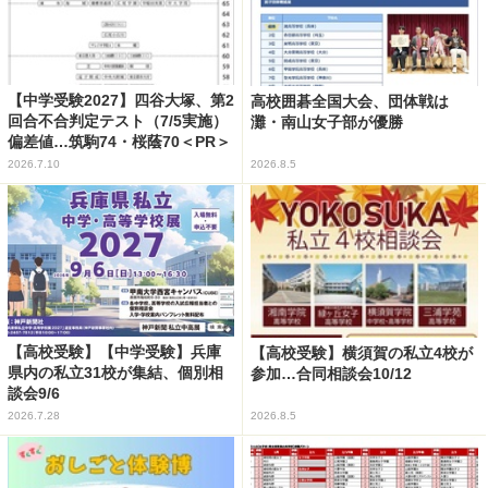
【中学受験2027】四谷大塚、第2
高校囲碁全国大会、団体戦は
回合不合判定テスト（7/5実施）
灘・南山女子部が優勝
偏差値…筑駒74・桜蔭70＜PR＞
2026.7.10
2026.8.5
【高校受験】【中学受験】兵庫
【高校受験】横須賀の私立4校が
県内の私立31校が集結、個別相
参加…合同相談会10/12
談会9/6
2026.7.28
2026.8.5