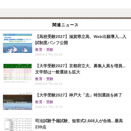
関連ニュース
【高校受験2027】滋賀県立高、Web出願導入...入
試制度パンフ公開
教育・受験
2026.8.6 Thu 20:45
【大学受験2027】京都府立大、募集人員を増員...
文学部は一般選抜も拡大
教育・受験
2026.8.6 Thu 22:15
【大学受験2027】神戸大「志」特別選抜を終了
教育・受験
2026.8.6 Thu 19:15
司法試験予備試験、短答式2,668人が合格...最高
239点