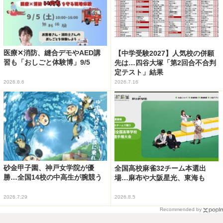
医療✕消防、縫合デモやAED講
【中学受験2027】人気校の併願
習も「おしごと体験博」9/5
先は…四谷大塚「第2回合不合判
定テスト」結果
2026.8.6
2026.7.16
砂金甲子園、神戸女学院が優
全国高校麻雀32チーム本選出
勝…全国14校の中高生が腕競う
場…麻布や大阪星光、東海も
2026.7.29
2026.8.5
Recommended by