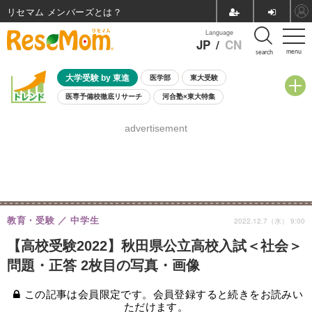
リセマム メンバーズ
Language
JP
/
CN
menu
search
大学受験 by 東進
医学部
東大受験
医専予備校徹底リサーチ
河合塾×東大特集
親子で考える大学選び
高校受験
中学受験
小学校受験
advertisement
共通テスト
夏休み
8月開催学校説明会・相談会
8月開催イベント・WS
全国公立高校 過去問
人気記事
自由研究教材（小学生向け）
自由研究教材（中学生向け）
ランキング
教育・受験
中学生
2022.12.7（水） 9:00
【高校受験2022】秋田県公立高校入試＜社会＞
問題・正答 2枚目の写真・画像
この記事は会員限定です。会員登録すると続きをお読みい
ただけます。