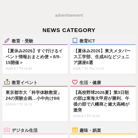
advertisement
NEWS CATEGORY
教育・受験
教育ICT
【夏休み2026】すぐ行けるイ
【夏休み2026】東大メタバー
ベント情報おまとめ便＜8/9-
ス工学部、生成AIなどジュニ
15開催＞
ア講座6選
2026.8.7 Fri 19:45
2026.7.30 Thu 11:15
教育イベント
生活・健康
東京都市大「科学体験教室」
【高校野球2026夏】第3日朝
24の実験企画…小中向け9/6
の部は東海大甲府が勝利、午
後の部で八幡商と健大高崎が
2026.8.7 Fri 18:15
激突
2026.8.7 Fri 12:45
デジタル生活
趣味・娯楽