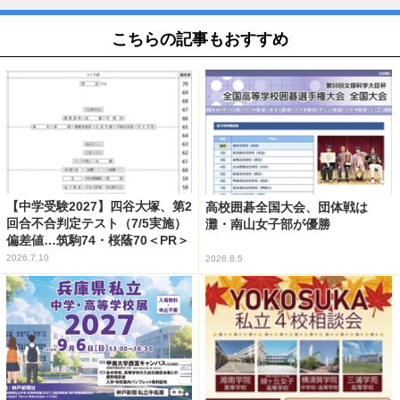
こちらの記事もおすすめ
【中学受験2027】四谷大塚、第2
高校囲碁全国大会、団体戦は
回合不合判定テスト（7/5実施）
灘・南山女子部が優勝
偏差値…筑駒74・桜蔭70＜PR＞
2026.7.10
2026.8.5