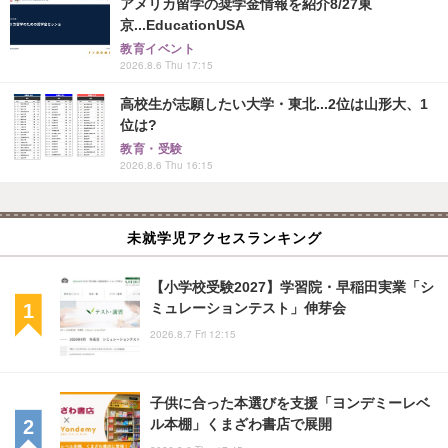
アメリカ留学の奨学金情報を紹介8/27東
京...EducationUSA
教育イベント
2026.8.6 Thu 17:15
高校生が志願したい大学・東北...2位は山形大、1
位は?
教育・受験
2026.8.6 Thu 16:15
未就学児アクセスランキング
【小学校受験2027】学習院・早稲田実業「シ
ミュレーションテスト」伸芽会
2026.8.7 Fri 12:15
子供に合った本選びを支援「ヨンデミーレベ
ル本棚」くまざわ書店で展開