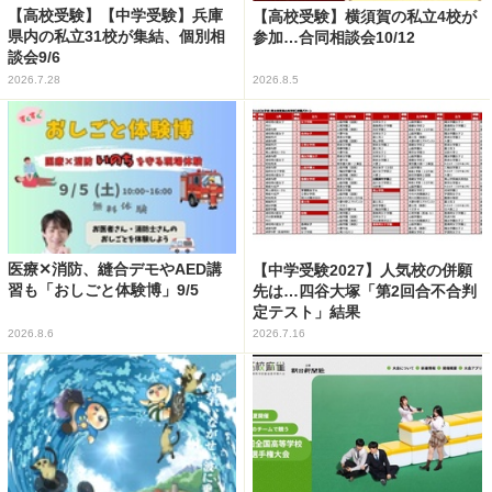
【高校受験】【中学受験】兵庫
【高校受験】横須賀の私立4校が
県内の私立31校が集結、個別相
参加…合同相談会10/12
談会9/6
2026.7.28
2026.8.5
医療✕消防、縫合デモやAED講
【中学受験2027】人気校の併願
習も「おしごと体験博」9/5
先は…四谷大塚「第2回合不合判
定テスト」結果
2026.8.6
2026.7.16