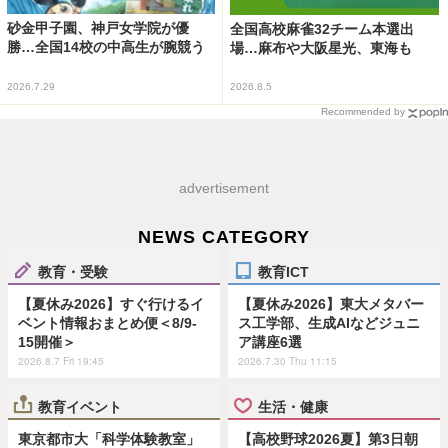
砂金甲子園、神戸女学院が優
全国高校麻雀32チーム本選出
勝…全国14校の中高生が腕競う
場…麻布や大阪星光、東海も
2026.7.29
2026.8.5
Recommended by
advertisement
NEWS CATEGORY
教育・受験
教育ICT
【夏休み2026】すぐ行けるイ
【夏休み2026】東大メタバー
ベント情報おまとめ便＜8/9-
ス工学部、生成AIなどジュニ
15開催＞
ア講座6選
2026.8.7 Fri 19:45
2026.7.30 Thu 11:15
教育イベント
生活・健康
東京都市大「科学体験教室」
【高校野球2026夏】第3日朝