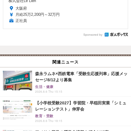
株式会社Le Lien
大阪府
月給25万2,200円～32万円
正社員
Sponsored by
関連ニュース
森永ラムネ×西鉄電車「受験生応援列車」応援メッ
セージ8/12より募集
生活・健康
2026.8.6 Thu 15:15
【小学校受験2027】学習院・早稲田実業「シミュ
レーションテスト」伸芽会
教育・受験
2026.8.6 Thu 18:15