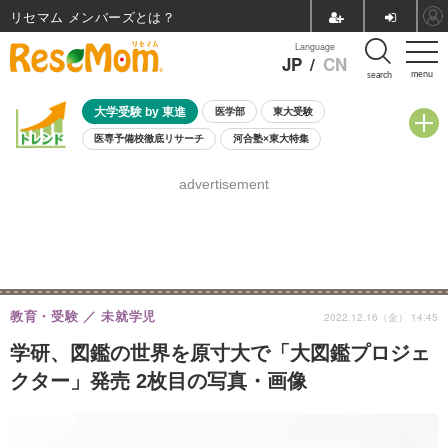
リセマム メンバーズ
Language
JP
/
CN
menu
search
大学受験 by 東進
医学部
東大受験
医専予備校徹底リサーチ
河合塾×東大特集
親子で考える大学選び
高校受験
中学受験
小学校受験
advertisement
共通テスト
夏休み
8月開催学校説明会・相談会
8月開催イベント・WS
全国公立高校 過去問
人気記事
自由研究教材（小学生向け）
自由研究教材（中学生向け）
ランキング
教育・受験
未就学児
2022.12.16（金） 14:45
学研、図鑑の世界を原寸大で「大図鑑プロジェ
クター」発売 2枚目の写真・画像