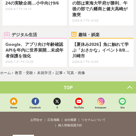
24の実験企画…小中向け9/6
の部は東海大甲府が勝利、午
後の部で八幡商と健大高崎が
2026.8.7 Fri 18:15
激突
2026.8.7 Fri 12:45
デジタル生活
趣味・娯楽
Google、アプリ向け年齢確認
【夏休み2026】魚に触れて学
APIを年内に世界展開…未成年
ぶ「おさかな」イベント8/8…
者保護を強化
川崎市
2026.7.31 Fri 13:45
2026.8.7 Fri 10:45
ホーム
›
教育・受験
›
未就学児
›
記事
›
写真・画像
TOP
Home
Facebook
X
YouTube
Instagram
line
お問合せ
広告掲載
会社概要
リセマムについて
個人情報保護方針