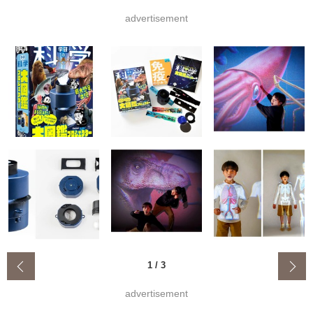
advertisement
‹
1
/
3
advertisement